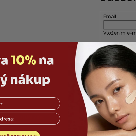
Email
Vložením e-ma
Prihlásiť sa
va
10%
na
ý nákup
akt
Informácie pre v
s.r.o.
O nás
dnícka 46/A
Obchodné podmienky
lava - mestská časť
Ochrana osobných údajov
v 821 08
Reklamácia