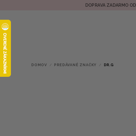
Prejsť
DOPRAVA ZADARMO OD 
na
obsah
DOMOV
/
PREDÁVANÉ ZNAČKY
/
DR.G