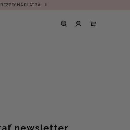
• BEZPEČNÁ PLATBA
Hľadať
Prihlásenie
Nákupný
košík
ať newsletter