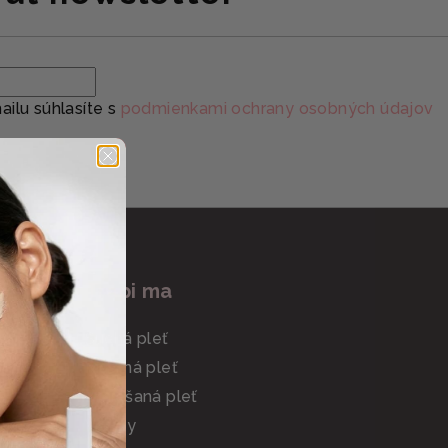
ilu súhlasíte s
podmienkami ochrany osobných údajov
ás
Trápi ma
Suchá pleť
Mastná pleť
Zmiešaná pleť
Vrásky