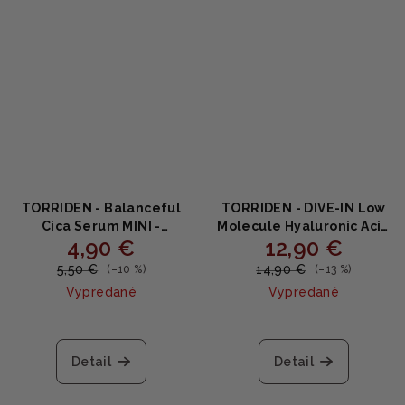
TORRIDEN - Balanceful
TORRIDEN - DIVE-IN Low
Cica Serum MINI -
Molecule Hyaluronic Acid
4,90 €
12,90 €
Upokojujúce sérum s
Cleansing Foam -
Centella asiatica 10ml
Čistiaca pena s kyselinou
5,50 €
14,90 €
(–10 %)
(–13 %)
hyalurónovou 150ml
Vypredané
Vypredané
Priemerné
hodnotenie
produktu
Detail
Detail
je
5,0