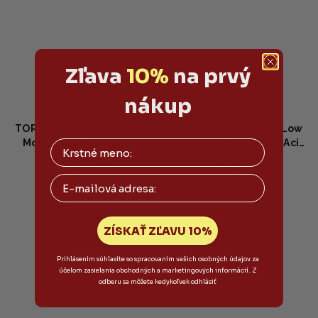
Zľava
10%
na prvý
nákup
TORRIDEN - DIVE-IN Low
TORRIDEN - DIVE-IN Low
Molecular Hyaluronic
Molecule Hyaluronic Acid
21,90 €
18,90 €
Acid Multi Pad -
Toner - Hydratačný a
Tonizačné pleťové
upokojujúci toner s
Email
Vypredané
Vypredané
tampóny s kyselinou
kyselinou hyalurónovou
hyalurónovou 80ks
300ml
ZÍSKAŤ ZĽAVU 10%
Detail
Detail
Prihlásením súhlasíte so spracovaním vašich osobných údajov za
účelom zasielania obchodných a marketingových informácií. Z
odberu sa môžete kedykoľvek odhlásiť