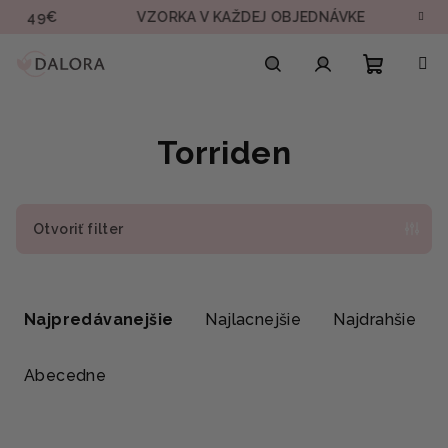
Prejsť
 49€
VZORKA V KAŽDEJ OBJEDNÁVKE
RÝC
na
obsah
Nákupn
Hľadať
Prihlásenie
Torriden
košík
Otvoriť filter
R
a
Najpredávanejšie
Najlacnejšie
Najdrahšie
d
e
Abecedne
n
i
V