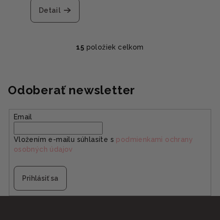
Detail
15
položiek celkom
O
v
l
á
Odoberať newsletter
d
a
Email
c
i
Vložením e-mailu súhlasíte s
podmienkami ochrany
e
osobných údajov
p
r
v
Prihlásiť sa
k
y
Z
v
á