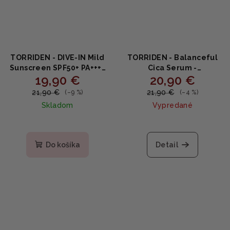
TORRIDEN - DIVE‑IN Mild
TORRIDEN - Balanceful
Sunscreen SPF50+ PA++++
Cica Serum -
19,90 €
20,90 €
60 ml - Jemný ochranný
Upokojujúce sérum s
krém s minerálnym UV
centellou a peptidmi
21,90 €
21,90 €
(–9 %)
(–4 %)
filtrom a kyselinou
50ml
Skladom
Vypredané
hyalurónovou 60ml
Do košíka
Detail