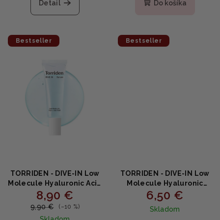
produktu
Detail
Do košíka
je
4,9
z
5
Bestseller
Bestseller
hviezdičiek.
TORRIDEN - DIVE-IN Low
TORRIDEN - DIVE-IN Low
Molecule Hyaluronic Acid
Molecule Hyaluronic
8,90 €
6,50 €
Serum MINI -
Soothing Cream MINI -
Nízkomolekulárne sérum
Krém s kyselinou
9,90 €
(–10 %)
Skladom
kyseliny hyalurónovej
hyalurónovou 20ml
Skladom