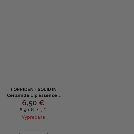
z
5
hviezdičiek.
TORRIDEN - SOLID IN
Ceramide Lip Essence -
6,50 €
Balzam na pery s
ceramidmi 11g
6,90 €
(–5 %)
Vypredané