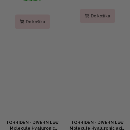
20ml
Priemerné
hodnotenie
Do košíka
produktu
Do košíka
je
5,0
z
5
hviezdičiek.
TORRIDEN - DIVE-IN Low
TORRIDEN - DIVE-IN Low
Molecule Hyaluronic
Molecule Hyaluronic acid