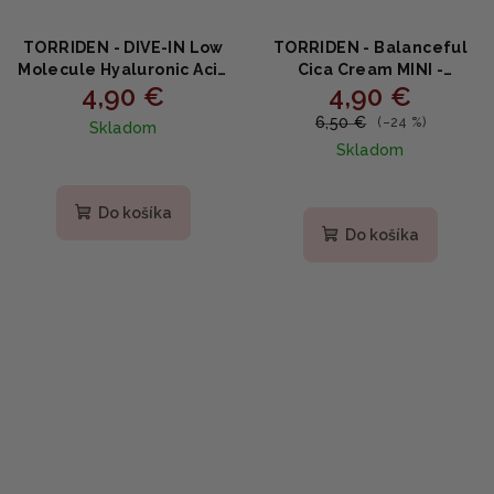
TORRIDEN - DIVE-IN Low
TORRIDEN - Balanceful
Molecule Hyaluronic Acid
Cica Cream MINI -
4,90 €
4,90 €
CLEANSING FOAM MINI -
Upokojujúci Cica krém s
Čistiaca pena s kyselinou
centellou a
6,50 €
(–24 %)
Skladom
hyalurónovou 30ml
panthenolom 20ml
Skladom
Do košíka
Do košíka