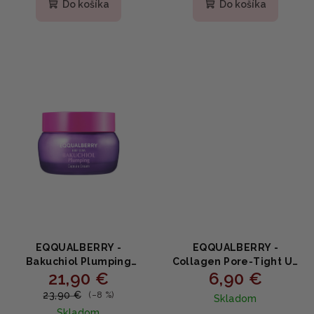
produktu
Do košíka
Do košíka
je
5,0
z
5
hviezdičiek.
EQQUALBERRY -
EQQUALBERRY -
Bakuchiol Plumping
Collagen Pore‑Tight Up
21,90 €
6,90 €
Capsule Cream -
Hydrogel Mask -
Spevňujúci pleťový krém
Hydratačno‑pevnostná
23,90 €
(–8 %)
Skladom
s bakuchiolom a
kolagénová maska 30g
Skladom