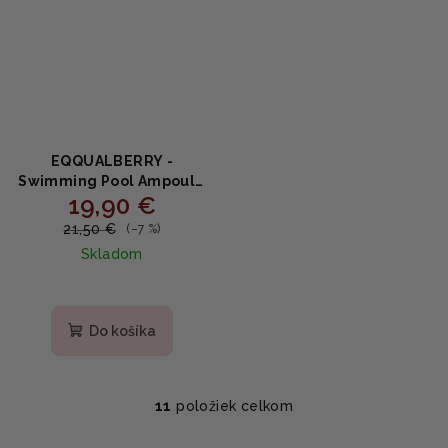
EQQUALBERRY -
Swimming Pool Ampoule
19,90 €
- Hydratačné a
upokojujúce sérum 50ml
21,50 €
(–7 %)
Skladom
Do košíka
11
položiek celkom
O
v