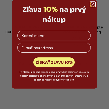
Zľava
10%
na prvý
nákup
EQQUALBERRY -
EQQUALBERRY - Purple
Collagen Pore‑Tight Up
Rice Pore Smoothing
24,90 €
21,90 €
Gel Toner Pads -
Cleansing Oil 200ml -
Vyhladzujúce pleťové
Čistiaci olej s fialovou
Email
Vypredané
Skladom
tampóny na póry s
ryžou na jemné
kolagénom a
zjemnenie pórov 200 ml
niacínamidom 60 ks
ZÍSKAŤ ZĽAVU 10%
Detail
Do košíka
Prihlásením súhlasíte so spracovaním vašich osobných údajov za
účelom zasielania obchodných a marketingových informácií. Z
odberu sa môžete kedykoľvek odhlásiť