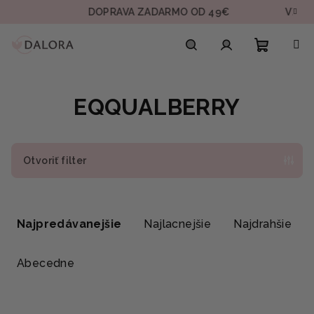
Prejsť
DOPRAVA ZADARMO OD 49€
VZORKA 
na
obsah
Nákupn
Hľadať
Prihlásenie
EQQUALBERRY
košík
Otvoriť filter
R
a
Najpredávanejšie
Najlacnejšie
Najdrahšie
d
e
Abecedne
n
i
V