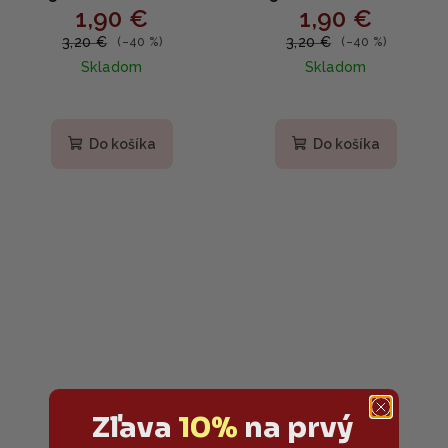
1,90 €
1,90 €
Vegánska pleťová maska
Vegánska exfoliačná
s peptidmi pre pružnejšiu
maska s AHA a BHA
3,20 €
3,20 €
(–40 %)
(–40 %)
pleť 30g
kyselinami 30g
Skladom
Skladom
Do košíka
Do košíka
Zľava
10%
na prvý