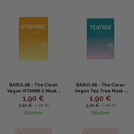
e
ý
p
p
r
i
o
s
d
p
u
r
k
o
t
d
o
u
v
k
BARULAB - The Clean
BARULAB - The Clean
t
Vegan VITAMIN C Mask -
Vegan Tea Tree Mask -
1,90 €
1,90 €
Rozjasňujúca vegánska
Upokojujúca čistiaca
o
plátenná maska s
maska s tea tree 23g
3,20 €
3,20 €
(–40 %)
(–40 %)
v
vitamínom C a
Skladom
Skladom
niacínamidom