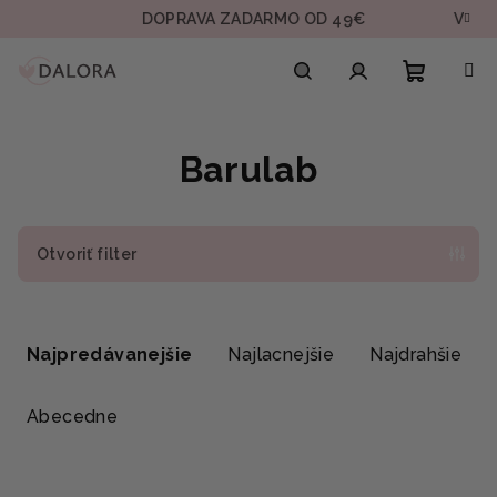
Prejsť
DOPRAVA ZADARMO OD 49€
VZORKA
na
obsah
Nákupn
Hľadať
Prihlásenie
Barulab
košík
Otvoriť filter
R
a
Najpredávanejšie
Najlacnejšie
Najdrahšie
d
e
Abecedne
n
i
V