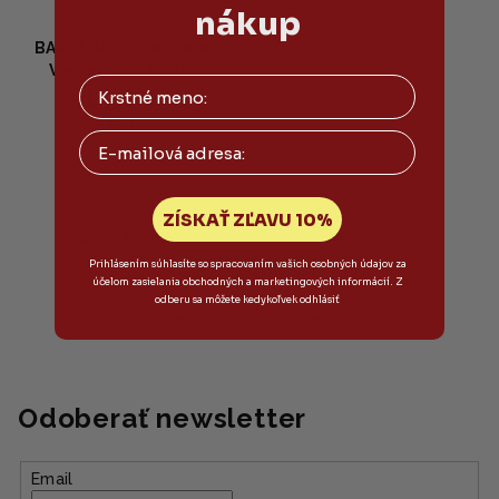
nákup
BARULAB - The Clean
Vegan CICA Mask -
1,90 €
Upokojujúca vegánska
maska s centellou
3,20 €
(–40 %)
asiatica
Email
Skladom
ZÍSKAŤ ZĽAVU 10%
Do košíka
Prihlásením súhlasíte so spracovaním vašich osobných údajov za
účelom zasielania obchodných a marketingových informácií. Z
odberu sa môžete kedykoľvek odhlásiť
7
položiek celkom
O
v
l
á
Odoberať newsletter
d
a
Email
c