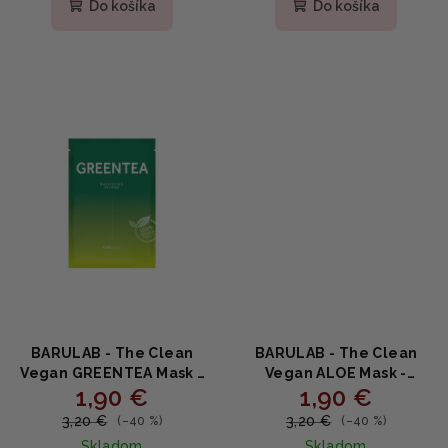
Do košíka
Do košíka
BARULAB - The Clean
BARULAB - The Clean
Vegan GREENTEA Mask -
Vegan ALOE Mask -
1,90 €
1,90 €
Upokojujúca plátenná
Upokojujúca plátenná
maska so zeleným čajom
maska s aloe a
3,20 €
3,20 €
(–40 %)
(–40 %)
23g
allantoinom 23ml
Skladom
Skladom