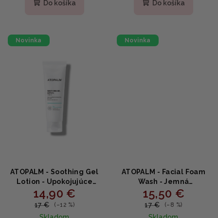
Do košíka
Do košíka
Novinka
Novinka
ATOPALM - Soothing Gel
ATOPALM - Facial Foam
Lotion - Upokojujúce
Wash - Jemná
14,90 €
15,50 €
gélové mlieko na tvár a
hydratačná čistiaca pena
telo s centellou a
s panthenolom 150ml
17 €
17 €
(–12 %)
(–8 %)
kyselinou hyalurónovou
Skladom
Skladom