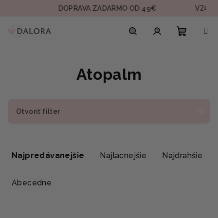
Prejsť
DOPRAVA ZADARMO OD 49€
VZORKA 
na
obsah
Nákupn
Hľadať
Prihlásenie
Atopalm
košík
Otvoriť filter
R
a
Najpredávanejšie
Najlacnejšie
Najdrahšie
d
e
Abecedne
n
i
V