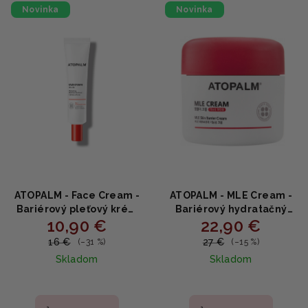
e
Novinka
Novinka
ý
p
p
r
i
o
s
d
p
u
r
k
o
t
d
o
u
v
k
ATOPALM - Face Cream -
ATOPALM - MLE Cream -
t
Bariérový pleťový krém
Bariérový hydratačný
10,90 €
22,90 €
na suchú a citlivú pleť s
krém s beta-glukánom a
o
panthenolom 35ml
kyselinou hyalurónovou
16 €
27 €
(–31 %)
(–15 %)
v
100ml
Skladom
Skladom