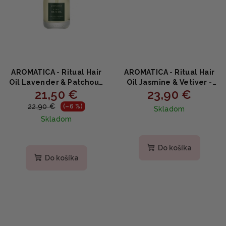
AROMATICA - Ritual Hair
AROMATICA - Ritual Hair
Oil Lavender & Patchouli
Oil Jasmine & Vetiver -
21,50 €
23,90 €
- Vyživujúci vlasový olej s
Vyživujúci vlasový olej s
levanduľou a pačuli 50ml
jazmínom a vetiverom
22,90 €
(–6 %)
Skladom
50ml
Skladom
Do košíka
Do košíka