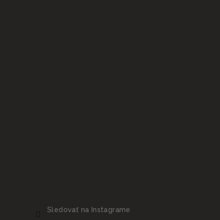
i
e
Sledovať na Instagrame