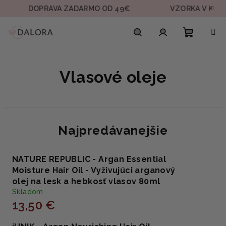
Prejsť
DOPRAVA ZADARMO OD 49€
VZORKA V KAŽDEJ
na
obsah
Nákupn
Hľadať
Prihlásenie
Vlasové oleje
košík
Najpredávanejšie
NATURE REPUBLIC - Argan Essential
Moisture Hair Oil - Vyživujúci arganový
olej na lesk a hebkosť vlasov 80ml
Skladom
13,50 €