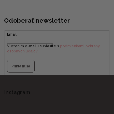
u
Odoberať newsletter
Email
Vložením e-mailu súhlasíte s
podmienkami ochrany
osobných údajov
Prihlásiť sa
Z
á
p
Instagram
ä
t