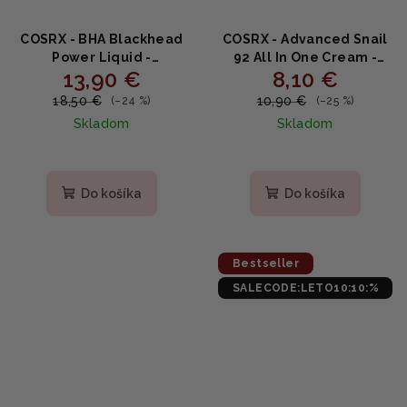
COSRX - BHA Blackhead
COSRX - Advanced Snail
Power Liquid -
92 All In One Cream -
13,90 €
8,10 €
exfoliačná esencia proti
Slimačí hydratačný krém
čiernym bodkám 100ml
50ml TUBA
18,50 €
10,90 €
(–24 %)
(–25 %)
Skladom
Skladom
Priemerné
Priemerné
hodnotenie
hodnotenie
produktu
produktu
Do košíka
Do košíka
je
je
5,0
4,8
z
z
5
5
Bestseller
hviezdičiek.
hviezdičiek.
SALECODE:LETO10:10:%