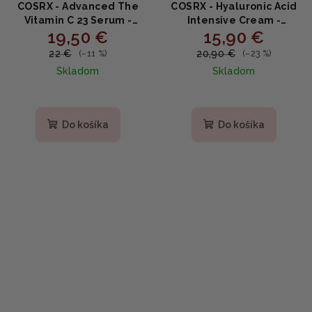
COSRX - Advanced The
COSRX - Hyaluronic Acid
Vitamin C 23 Serum -
Intensive Cream -
19,50 €
15,90 €
Intenzívne rozjasňujúce
intenzívne hydratačný
sérum s 23% vitamínom C
krém 100ml
22 €
20,90 €
(–11 %)
(–23 %)
20ml
Skladom
Skladom
Priemerné
hodnotenie
produktu
Do košíka
Do košíka
je
4,8
z
5
hviezdičiek.