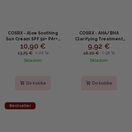
COSRX - Aloe Soothing
COSRX - AHA/BHA
Sun Cream SPF 50+ PA+++
Clarifying Treatment
10,90 €
9,92 €
- upokojujúci krém na
Toner - toner s AHA a BHA
opaľovanie 50ml
kyselinami 150ml
13,75 €
16,20 €
(–20 %)
(–38 %)
Skladom
Skladom
Priemerné
Priemerné
hodnotenie
hodnotenie
produktu
produktu
Do košíka
Do košíka
je
je
4,7
4,5
z
z
5
5
Bestseller
hviezdičiek.
hviezdičiek.