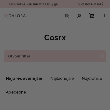
Prejsť
DOPRAVA ZADARMO OD 49€
VZORKA V KAŽDEJ OB
na
obsah
Nákupn
Hľadať
Prihlásenie
Cosrx
košík
Otvoriť filter
R
a
Najpredávanejšie
Najlacnejšie
Najdrahšie
d
e
Abecedne
n
i
V