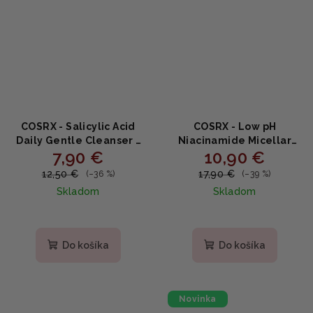
COSRX - Salicylic Acid
COSRX - Low pH
Daily Gentle Cleanser -
Niacinamide Micellar
7,90 €
10,90 €
jemný penový čistič
Cleansing Water -
150ml
Micelárna voda s nízkym
12,50 €
17,90 €
(–36 %)
(–39 %)
PH 400ml
Skladom
Skladom
Priemerné
Priemerné
hodnotenie
hodnotenie
produktu
produktu
Do košíka
Do košíka
je
je
5,0
5,0
z
z
5
5
Novinka
hviezdičiek.
hviezdičiek.