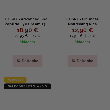
COSRX - Advanced Snail
COSRX - Ultimate
Peptide Eye Cream 25ml
Nourishing Rice
18,90 €
12,90 €
- očný krém s peptidmi
Overnight Spa Mask -
Rozjasňujúca nočná
22,95 €
17,90 €
(–17 %)
(–27 %)
maska s ryžovým
Skladom
Skladom
extraktom a
niacínamidom 60ml
Priemerné
Priemerné
hodnotenie
hodnotenie
produktu
produktu
Do košíka
Do košíka
je
je
4,9
5,0
z
z
5
5
Výpredaj
hviezdičiek.
hviezdičiek.
SALECODE:LETO10:10:%