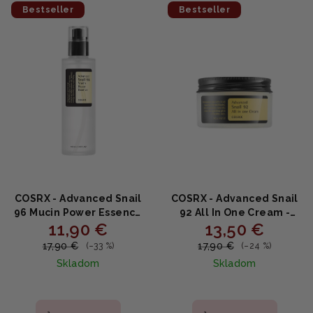
e
Bestseller
Bestseller
ý
p
p
r
i
o
s
d
p
u
r
k
o
t
d
o
u
v
k
COSRX - Advanced Snail
COSRX - Advanced Snail
t
96 Mucin Power Essence
92 All In One Cream -
11,90 €
13,50 €
- Regeneračná esencia s
Regeneračný krém s
o
96 % slimačieho mucínu
92 % slimačieho mucínu
17,90 €
17,90 €
(–33 %)
(–24 %)
v
100ml
100ml
Skladom
Skladom
Priemerné
Priemerné
hodnotenie
hodnotenie