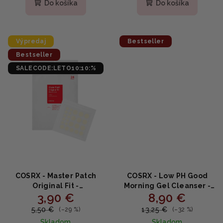
produktu
produktu
Do košíka
Do košíka
je
je
5,0
5,0
z
z
5
5
Výpredaj
Bestseller
hviezdičiek.
hviezdičiek.
Bestseller
SALECODE:LETO10:10:%
COSRX - Master Patch
COSRX - Low PH Good
Original Fit -
Morning Gel Cleanser -
3,90 €
8,90 €
Hydrokoloidné náplasti
čistiaci gél s nízkym pH
na akné pre rýchle krytie
150ml
5,50 €
13,25 €
(–29 %)
(–32 %)
a hojenie 24 ks
Skladom
Skladom