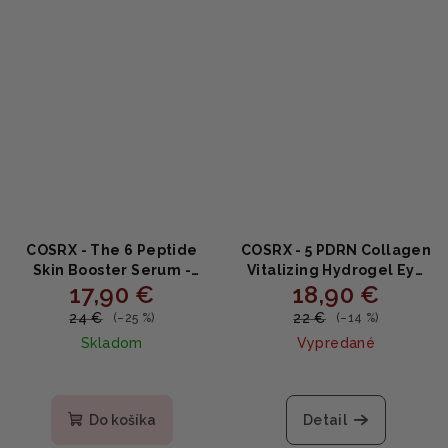
COSRX - The 6 Peptide
COSRX - 5 PDRN Collagen
Skin Booster Serum -
Vitalizing Hydrogel Eye
17,90 €
18,90 €
sérum s peptidmi 150ml
Patch 60 ks - Hydratačné
hydrogélové náplasti
24 €
22 €
(–25 %)
(–14 %)
pod oči s kolagénom 85g
Skladom
Vypredané
Priemerné
Priemerné
hodnotenie
hodnotenie
produktu
produktu
Do košíka
Detail
je
je