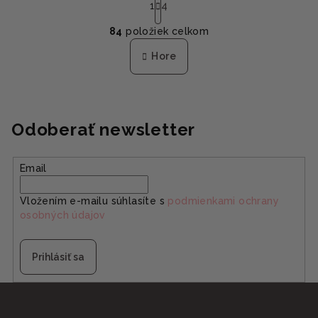
t
1
4
O
r
84
položiek celkom
á
v
n
l
Hore
k
á
o
d
v
a
a
n
c
Odoberať newsletter
i
i
e
e
p
Email
r
v
Vložením e-mailu súhlasíte s
podmienkami ochrany
k
osobných údajov
y
v
Prihlásiť sa
ý
p
Z
i
á
s