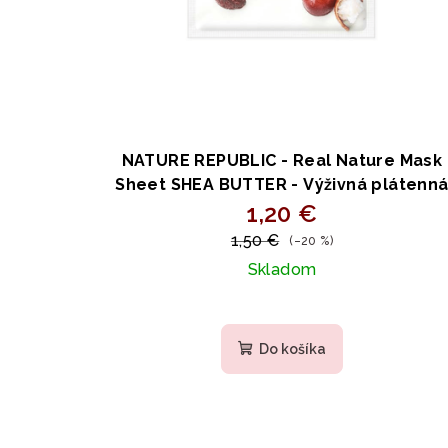
u
k
k
t
t
o
o
v
v
NATURE REPUBLIC - Real Nature Mask
Sheet SHEA BUTTER - Výživná plátenn
maska s bambuckým maslom 23ml
1,20 €
1,50 €
(–20 %)
Skladom
Do košíka