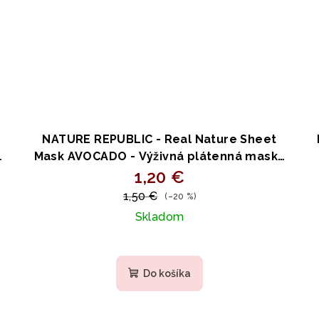
NATURE REPUBLIC - Real Nature Sheet
m
Mask AVOCADO - Výživná plátenná maska
s centellou a harmančekom 23ml
1,20 €
P
1,50 €
(–20 %)
Skladom
Do košíka