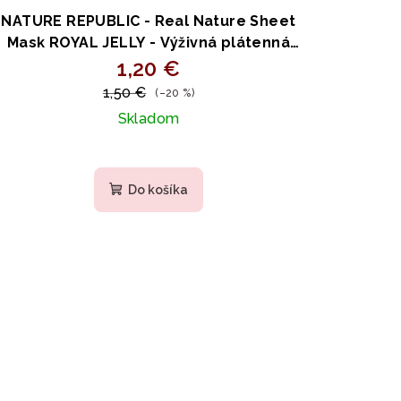
NATURE REPUBLIC - Real Nature Sheet
Mask ROYAL JELLY - Výživná plátenná
maska s materskou kašičkou 23ml
1,20 €
1,50 €
(–20 %)
Skladom
Do košíka