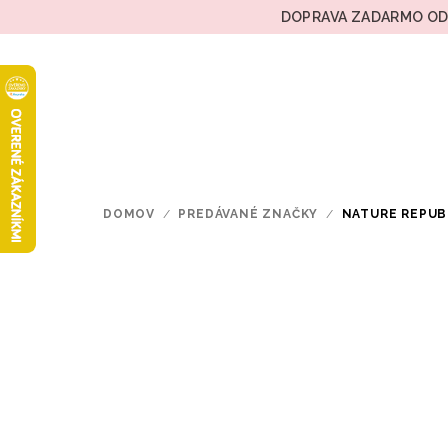
Prejsť
DOPRAVA ZADARMO OD 
na
obsah
DOMOV
/
PREDÁVANÉ ZNAČKY
/
NATURE REPUB