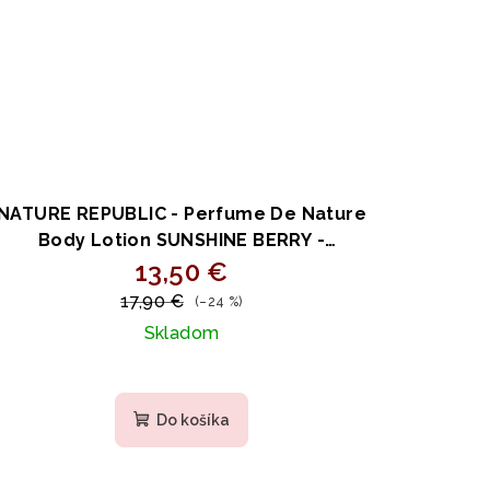
NATURE REPUBLIC - Perfume De Nature
Body Lotion SUNSHINE BERRY -
arfumované telové mlieko s centellou a
13,50 €
ceramidmi 345ml
17,90 €
(–24 %)
Skladom
Do košíka