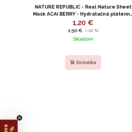
NATURE REPUBLIC - Real Nature Sheet
Mask ACAI BERRY - Hydratačná plátenn
maska s čučoriedkami a centellou 23m
1,20 €
1,50 €
(–20 %)
Skladom
Do košíka