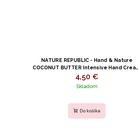
NATURE REPUBLIC - Hand & Nature
COCONUT BUTTER Intensive Hand Crea
- Intenzívny krém na ruky s kokosovým
4,50 €
maslom a ceramidmi 30ml
Skladom
Do košíka