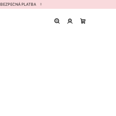
• BEZPEČNÁ PLATBA
Hľadať
Prihlásenie
Nákupný
košík