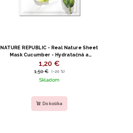
NATURE REPUBLIC - Real Nature Sheet
Mask Cucumber - Hydratačná a
upokojujúca plátenná maska s uhorkou
1,20 €
23 ml
1,50 €
(–20 %)
Skladom
Do košíka