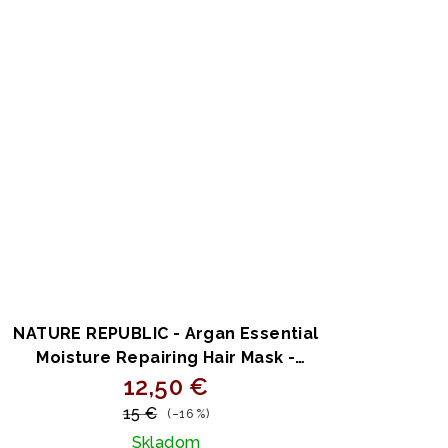
NATURE REPUBLIC - Argan Essential
Moisture Repairing Hair Mask -
Obnovujúca vlasová maska s argánovým
12,50 €
olejom a proteínmi 200ml
15 €
(–16 %)
Skladom