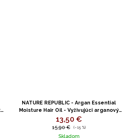
NATURE REPUBLIC - Argan Essential
ka
Moisture Hair Oil - Vyživujúci arganový
olej na lesk a hebkosť vlasov 80ml
13,50 €
15,90 €
(–15 %)
Skladom