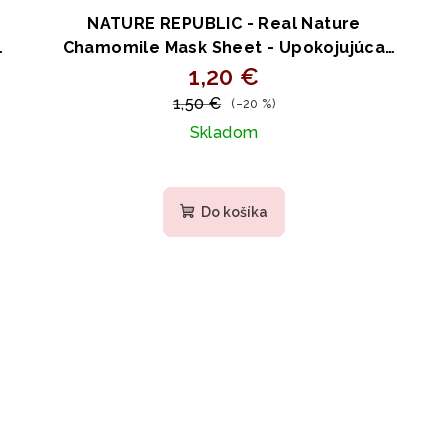
NATURE REPUBLIC - Real Nature
á
Chamomile Mask Sheet - Upokojujúca
l
plátenná maska s harmančekom a
1,20 €
kyselinou hyalurónovou 23ml
1,50 €
(–20 %)
Skladom
Do košíka