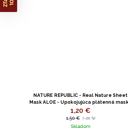
Zľava
10%
NATURE REPUBLIC - Real Nature Sheet
Mask ALOE - Upokojujúca plátenná mas
s aloe, centellou a kyselinou
1,20 €
hyalurónovou 23ml
1,50 €
(–20 %)
Skladom