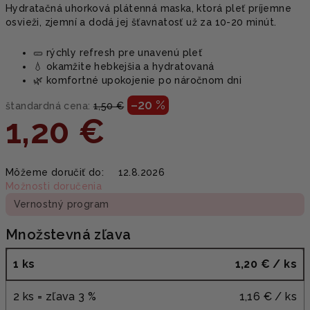
Hydratačná uhorková plátenná maska, ktorá pleť príjemne
osvieži, zjemní a dodá jej šťavnatosť už za 10-20 minút.
🥒 rýchly refresh pre unavenú pleť
💧 okamžite hebkejšia a hydratovaná
🌿 komfortné upokojenie po náročnom dni
–20 %
štandardná cena:
1,50 €
1,20 €
Jednotková
Môžeme doručiť do:
12.8.2026
cena:
Možnosti doručenia
Vernostný program
Množstevná zľava
1 ks
1,20 €
/ ks
2 ks = zľava 3 %
1,16 €
/ ks