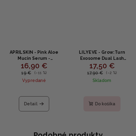
APRILSKIN - Pink Aloe
LILYEVE - Grow:Turn
Mucin Serum -
Exosome Dual Lash
16,90 €
17,50 €
Upokojujúce hydratačné
Serum - Dvojité sérum na
sérum s 78 % ružovým
riasy s biotínom a
19 €
17,90 €
(–11 %)
(–2 %)
aloe a niacínamidom
peptidmi 8ml
Vypredané
Skladom
30ml
Detail
Do košíka
Podobné produkty