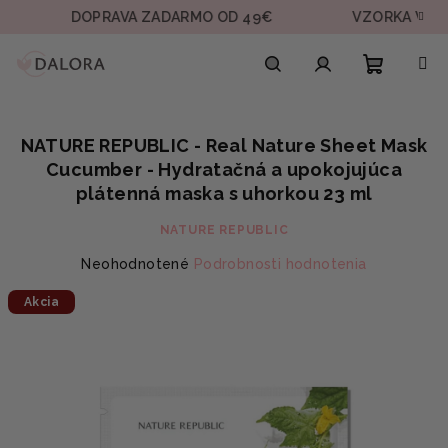
Prejsť
DOPRAVA ZADARMO OD 49€
VZORKA V KAŽDEJ 
na
obsah
Nákupn
Hľadať
Prihlásenie
NATURE REPUBLIC - Real Nature Sheet Mask
košík
Cucumber - Hydratačná a upokojujúca
plátenná maska s uhorkou 23 ml
NATURE REPUBLIC
Priemerné
Neohodnotené
Podrobnosti hodnotenia
hodnotenie
Akcia
produktu
je
0,0
z
5
hviezdičiek.