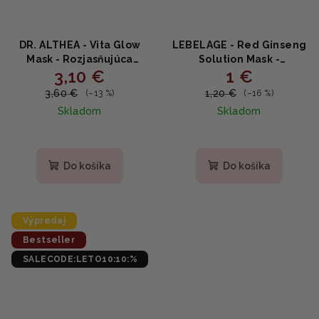
DR. ALTHEA - Vita Glow
LEBELAGE - Red Ginseng
Mask - Rozjasňujúca
Solution Mask -
3,10 €
1 €
maska s niacínamidom a
Revitalizačná plátenná
rakytníkom 28g
maska s červeným
3,60 €
1,20 €
(–13 %)
(–16 %)
ženšenom 25g
Skladom
Skladom
Do košíka
Do košíka
Výpredaj
Bestseller
SALECODE:LETO10:10:%