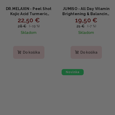
DR.MELAXIN - Peel Shot
JUMISO - All Day Vitamin
Kojic Acid Turmeric
Brightening & Balancing
22,50 €
19,50 €
Serum - Rozjasňujúce
Facial Serum -
peelingové sérum s
Rozjasňujúce sérum s
28 €
21 €
(–19 %)
(–7 %)
kyselinou kojovou a
niacínamidom a
Skladom
Skladom
kurkumou 80ml
vitamínom C 50ml
Do košíka
Do košíka
Novinka