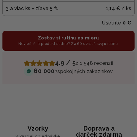
3 a viac ks = zľava 5 %
1,14 €
/ ks
Ušetríte
0 €
Zostav si rutinu na mieru
Nevieš, či ti produkt sadne? Za 60 s zistíš svoju rutinu.
4.9 / 5
z 1 548 recenzií
60 000+
spokojných zákazníkov
Vzorky
Doprava a
darček zdarma
v každej objednávke