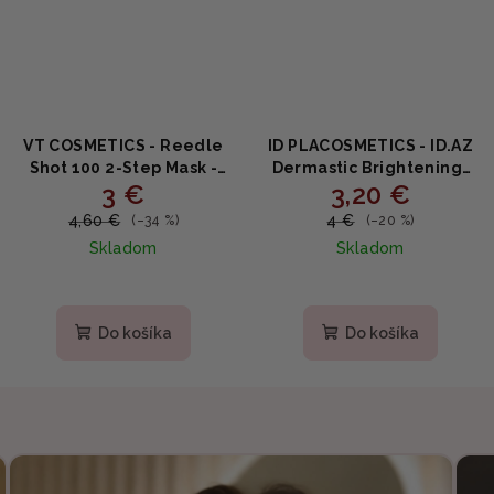
VT COSMETICS - Reedle
ID PLACOSMETICS - ID.AZ
Shot 100 2-Step Mask -
Dermastic Brightening-
3 €
3,20 €
Dvojkroková ihličková
Fit Mask - Rozjasňujúca
maska 1,5 g + 25g
plátenná maska s
4,60 €
4 €
(–34 %)
(–20 %)
niacínamidom, perlovým
Skladom
Skladom
púdrom a vitamínom C
Do košíka
Do košíka