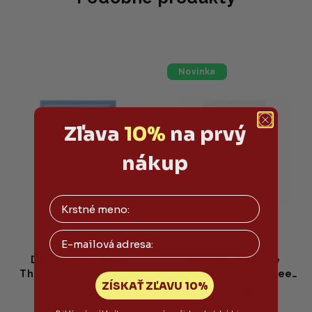
Novinka
Zľava
10%
na prvý
nákup
Email
DR. ALTHEA - Herb
MISSHA - Mascure
Therapy Velvet Mask -
Calming Solution Sheet
ZÍSKAŤ ZĽAVU 10%
2,70 €
2,15 €
Hydratačná plátená
Mask - Upokojujúca
maska s harmančekom
plátenná maska s
4 €
2,50 €
(–32 %)
(–14 %)