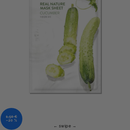
1,50 €
–20 %