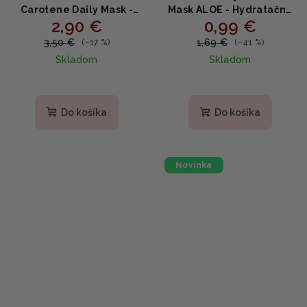
Carotene Daily Mask -
Mask ALOE - Hydratačná
2,90 €
0,99 €
Upokojujúca plátenná
plátená maska s aloe
maska s betakaroténom
vera 19g
3,50 €
1,69 €
(–17 %)
(–41 %)
a niacínamidom
Skladom
Skladom
Do košíka
Do košíka
Novinka