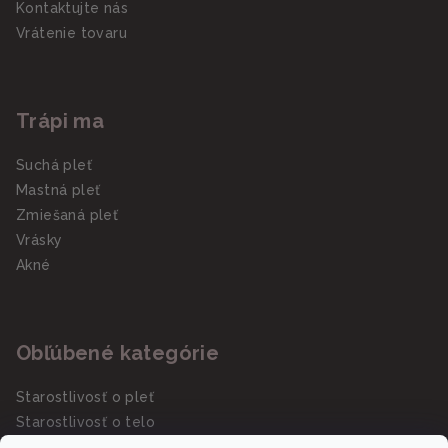
Kontaktujte nás
Vrátenie tovaru
Trápi ma
Suchá pleť
Mastná pleť
Zmiešaná pleť
Vrásky
Akné
Obľúbené kategórie
Starostlivosť o pleť
Starostlivosť o telo
Slnečná starostlivosť SPF