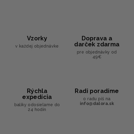
Vzorky
Doprava a
darček zdarma
v každej objednávke
pre objednávky od
49€
Rýchla
Radi poradíme
expedícia
o radu píš na
info@dalora.sk
balíky odosielame do
24 hodín