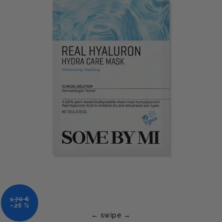
1,70 €
–26 %