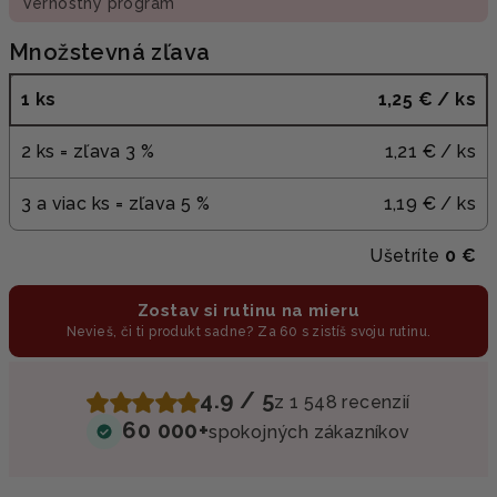
Vernostný program
Množstevná zľava
1 ks
1,25 €
/ ks
2 ks = zľava 3 %
1,21 €
/ ks
3 a viac ks = zľava 5 %
1,19 €
/ ks
Ušetríte
0 €
Zostav si rutinu na mieru
Nevieš, či ti produkt sadne? Za 60 s zistíš svoju rutinu.
4.9 / 5
z 1 548 recenzií
60 000+
spokojných zákazníkov