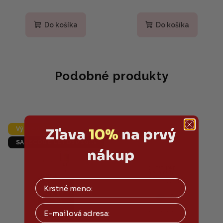
Do košíka
Do košíka
Podobné produkty
Výpredaj
Zľava
10%
na prvý
SALECODE:LETO10:10:%
nákup
Email