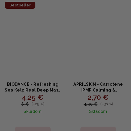
Bestseller
BIODANCE - Refreshing
APRILSKIN - Carrotene
Sea Kelp Real Deep Mask
IPMP Calming &
4,25 €
2,70 €
- Upokojujúca
Hydrating Sheet Mask -
hydrogélová maska s
Upokojujúca hydratačná
6 €
4,40 €
(–29 %)
(–38 %)
morskou riasou 34g
plátená maska s
Skladom
Skladom
beta‑karoténom 20g
Priemerné
hodnotenie