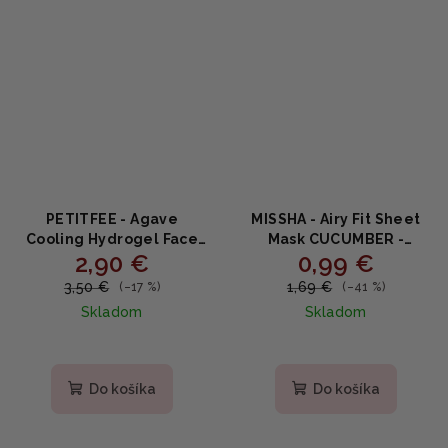
PETITFEE - Agave
MISSHA - Airy Fit Sheet
Cooling Hydrogel Face
Mask CUCUMBER -
2,90 €
0,99 €
Mask - Agávová chladivá
Hydratačno-upokojujúca
hydrogélová maska na
plátenná maska s
3,50 €
1,69 €
(–17 %)
(–41 %)
tvár 32g
uhorkou 19 g
Skladom
Skladom
Do košíka
Do košíka