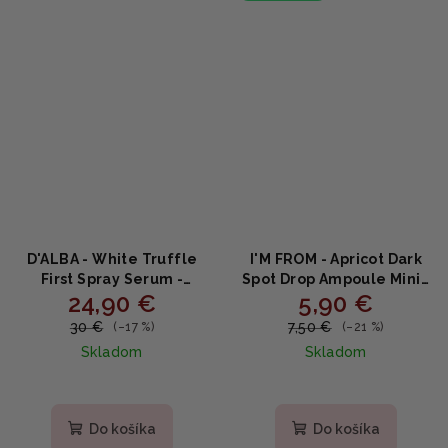
D'ALBA - White Truffle
I'M FROM - Apricot Dark
First Spray Serum -
Spot Drop Ampoule Mini -
24,90 €
5,90 €
Rozjasňujúce a
Rozjasňujúca ampulka na
hydratačná sérum v
pigmentové škvrny s
30 €
7,50 €
(–17 %)
(–21 %)
spreji 100ml
niacínamidom a
Skladom
Skladom
tranexamovou kyselinou
10ml
Do košíka
Do košíka