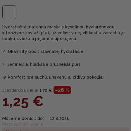
Hydratačná plátenná maska s kyselinou hyalurónovou
intenzívne zavlaží pleť, uzamkne v nej vlhkosť a zanechá ju
hebkú, sviežu a príjemne upokojenú.
💧 Okamžitý pocit šťavnatej hydratácie
✨ Jemnejšia, hladšia a pružnejšia pleť
🌿 Komfort pre suchú, unavenú aj citlivú pokožku
–26 %
štandardná cena:
1,70 €
1,25 €
Jednotková
Môžeme doručiť do:
12.8.2026
cena:
Možnosti doručenia