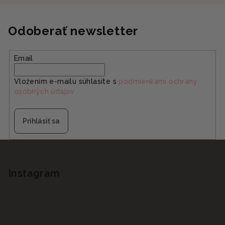
Odoberať newsletter
Email
Vložením e-mailu súhlasíte s
podmienkami ochrany
osobných údajov
Prihlásiť sa
Z
á
p
Instagram
ä
t
i