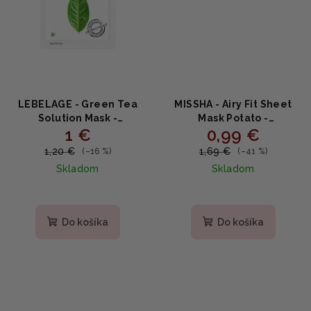
LEBELAGE - Green Tea
MISSHA - Airy Fit Sheet
Solution Mask -
Mask Potato -
1 €
0,99 €
Upokojujúca hydratačná
Rozjasňujúca plátenná
plátenná maska so
maska so zemiakovým
1,20 €
1,69 €
(–16 %)
(–41 %)
zeleným čajom 25g
extraktom 19g
Skladom
Skladom
Do košíka
Do košíka