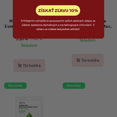
ZÍSKAŤ ZĽAVU 10%
MEDIHEAL - Teatree
APLB - Glutathione
Prihlásením súhlasíte so spracovaním vašich osobných údajov za
účelom zasielania obchodných a marketingových informácií. Z
Essential Mask Calming -
Niacinamide Sheet Mask
odberu sa môžete kedykoľvek odhlásiť
2,20 €
1,40 €
Upokojujúca plátenná
- Rozjasňujúca plátená
maska s čajovníkom
maska s niacínamidom a
2,90 €
(–24 %)
Skladom
glutatiónom 25ml
Skladom
Do košíka
Do košíka
Novinka
Novinka