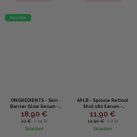
Novinka
ONGREDIENTS - Skin
APLB - Spicule Retinol
Barrier Glow Serum -
Shot 180 Serum -
18,90 €
11,90 €
Rozjasňujúce sérum na
Vyhladzujúce sérum s
obnovu kožnej bariéry s
retinolom a spikulami
22 €
12,90 €
(–14 %)
(–7 %)
niacínamidom a
40ml
Skladom
Skladom
glutatiónom 50ml