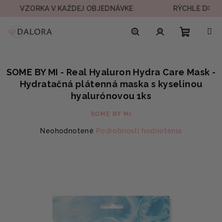
Prejsť
ZORKA V KAŽDEJ OBJEDNÁVKE
RÝCHLE DORUČENIE 
na
obsah
Nákupn
Hľadať
Prihlásenie
SOME BY MI - Real Hyaluron Hydra Care Mask -
košík
Hydratačná plátenná maska s kyselinou
hyalurónovou 1ks
SOME BY MI
Priemerné
Neohodnotené
Podrobnosti hodnotenia
hodnotenie
produktu
je
0,0
z
5
hviezdičiek.