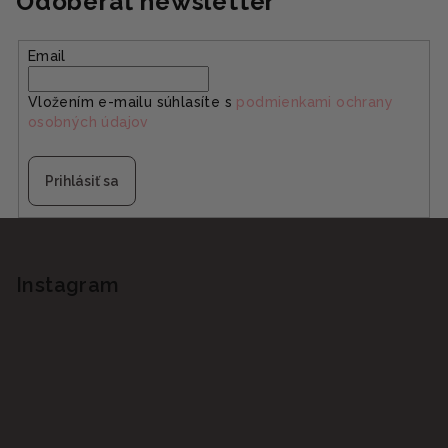
Odoberať newsletter
Email
Vložením e-mailu súhlasíte s
podmienkami ochrany
osobných údajov
Prihlásiť sa
Z
á
p
Instagram
ä
t
i
e