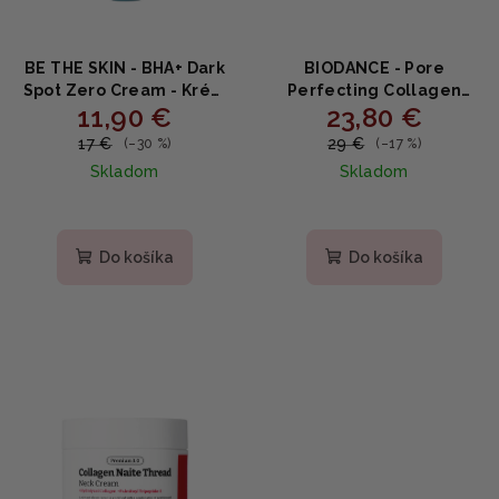
BE THE SKIN - BHA+ Dark
BIODANCE - Pore
Spot Zero Cream - Krém
Perfecting Collagen
11,90 €
23,80 €
proti tmavým škvrnám s
Peptide Cream -
BHA, niacínamidom a
Spevňujúci krém na
17 €
29 €
(–30 %)
(–17 %)
kyselinou tranexamovou
zjemnenie pórov s
Skladom
Skladom
35g
kolagénom a peptidmi
50ml
Priemerné
hodnotenie
produktu
Do košíka
Do košíka
je
5,0
z
5
hviezdičiek.