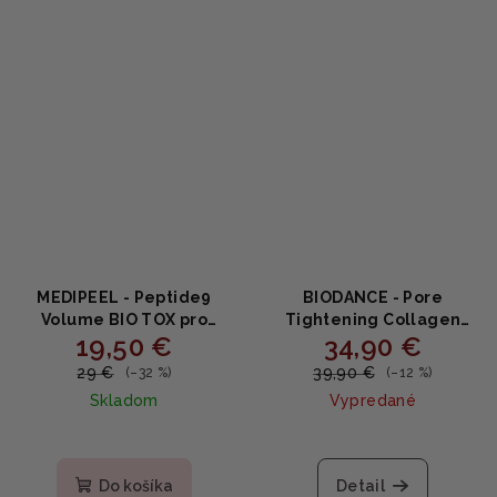
MEDIPEEL - Peptide9
BIODANCE - Pore
Volume BIO TOX pro
Tightening Collagen
19,50 €
34,90 €
Grinding Ampoule Balm -
Cream - Zpevňujúci krém
Vyplňujúci peptidový
na póry s kolagénom
29 €
39,90 €
(–32 %)
(–12 %)
balzam s peptidmi a
50ml
Skladom
Vypredané
hyalurónom 14g
Priemerné
Priemerné
hodnotenie
hodnotenie
produktu
produktu
Do košíka
Detail