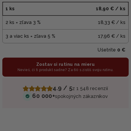
1 ks
18,90 €
/ ks
2 ks = zľava 3 %
18,33 €
/ ks
3 a viac ks = zľava 5 %
17,96 €
/ ks
Ušetríte
0 €
Zostav si rutinu na mieru
Nevieš, či ti produkt sadne? Za 60 s zistíš svoju rutinu.
4.9 / 5
z 1 548 recenzií
60 000+
spokojných zákazníkov