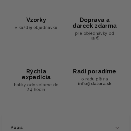
Vzorky
Doprava a
darček zdarma
v každej objednávke
pre objednávky od
49€
Rýchla
Radi poradíme
expedícia
o radu píš na
info@dalora.sk
balíky odosielame do
24 hodín
Popis