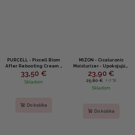
PURCELL - Pixcell Biom
MIZON - Cicaluronic
After Rebooting Cream -
Moisturizer - Upokojujúci
33,50 €
23,90 €
Regeneračný probiotický
hydratačný krém s
krém po zákrokoch s
centellou a kyselinou
25,80 €
(–7 %)
Skladom
niacínamidom a
hyalurónovou 50ml
Skladom
centellou 50ml
Priemerné
hodnotenie
produktu
Do košíka
je
Do košíka
5,0
z
5
hviezdičiek.