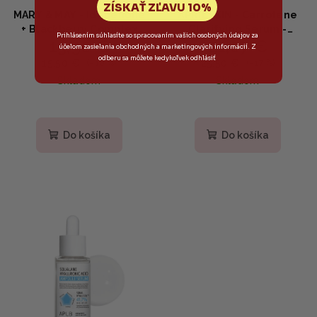
ZÍSKAŤ ZĽAVU 10%
MARY & MAY - Idebenone
APRILSKIN - Carrotene
+ Blackberry Complex
Clarifying Serum -
Prihlásením súhlasíte so spracovaním vašich osobných údajov za
13,90 €
21,07 €
Serum - Antioxidačné
Vyrovnávajúce sérum s
účelom zasielania obchodných a marketingových informácií. Z
sérum s idebenónom a
beta-karoténom 37 ml
odberu sa môžete kedykoľvek odhlásiť
15,50 €
25,50 €
(–10 %)
(–17 %)
černicovým komplexom
Skladom
Skladom
30ml
Do košíka
Do košíka