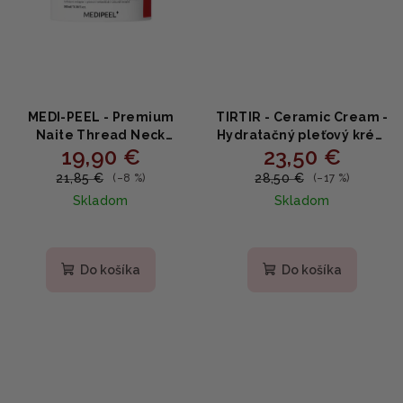
MEDI-PEEL - Premium
TIRTIR - Ceramic Cream -
Naite Thread Neck
Hydratačný pleťový krém
19,90 €
23,50 €
Cream 3.0 - Spevňujúci
s ceramidmi 50ml
krém na krk a dekolt s
21,85 €
28,50 €
(–8 %)
(–17 %)
kolagénom a peptidmi
Skladom
Skladom
100 ml
Priemerné
hodnotenie
produktu
Do košíka
Do košíka
je
5,0
z
5
hviezdičiek.