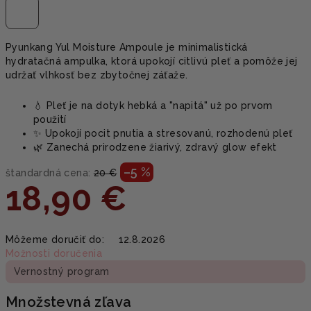
Pyunkang Yul Moisture Ampoule je minimalistická
hydratačná ampulka, ktorá upokojí citlivú pleť a pomôže jej
udržať vlhkosť bez zbytočnej záťaže.
💧 Pleť je na dotyk hebká a "napitá" už po prvom
použití
✨ Upokojí pocit pnutia a stresovanú, rozhodenú pleť
🌿 Zanechá prirodzene žiarivý, zdravý glow efekt
–5 %
štandardná cena:
20 €
18,90 €
Jednotková
Môžeme doručiť do:
12.8.2026
cena:
Možnosti doručenia
Vernostný program
Množstevná zľava