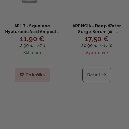
APLB - Squalane
ARENCIA - Deep Water
Hyaluronic Acid Ampoule
Surge Serum 30 -
11,90 €
17,50 €
Serum - Hydratačné
Intenzívne hydratačné
ampulkové sérum so
sérum s niacínamidom,
12,90 €
20,90 €
(–7 %)
(–16 %)
squalánom a kyselinou
ceramidom a peptidmi
Skladom
Vypredané
hyalurónovou 40 ml
50ml
Do košíka
Detail