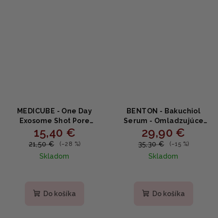
MEDICUBE - One Day
BENTON - Bakuchiol
Exosome Shot Pore
Serum - Omladzujúce
15,40 €
29,90 €
Ampoule 25000 -
sérum s bakuchiolom
Sťahujúce ampulové
35ml
21,50 €
35,30 €
(–28 %)
(–15 %)
sérum s exozómami a
Skladom
Skladom
niacínamidom 13ml
Do košíka
Do košíka