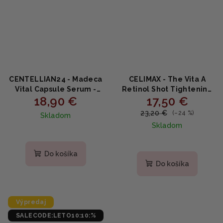
CENTELLIAN24 - Madeca
CELIMAX - The Vita A
Vital Capsule Serum -
Retinol Shot Tightening
18,90 €
17,50 €
Kapsulové regeneračné
Serum - Spevňujúce
sérum s centellou,
sérum s retinolom 0.1% a
23,20 €
(–24 %)
Skladom
vitamínom C a
peptidmi 30ml
Skladom
astaxantínom 50 ml
Priemerné
hodnotenie
Do košíka
produktu
Do košíka
je
5,0
z
5
Výpredaj
hviezdičiek.
SALECODE:LETO10:10:%