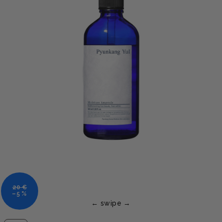
20 €
–5 %