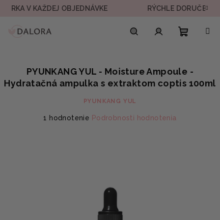
Prejsť
V KAŽDEJ OBJEDNÁVKE
RÝCHLE DORUČENIE DO 24H
na
obsah
Nákupn
Hľadať
Prihlásenie
PYUNKANG YUL - Moisture Ampoule -
košík
Hydratačná ampulka s extraktom coptis 100ml
PYUNKANG YUL
Priemerné
1 hodnotenie
Podrobnosti hodnotenia
hodnotenie
produktu
je
5,0
z
5
hviezdičiek.