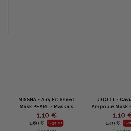
z
5
hviezdičiek.
MISSHA - Airy Fit Sheet
JIGOTT - Cavi
Mask PEARL - Maska s
Ampoule Mask -
výťažkom z perál 19g
1,10 €
pleťová maska s
1,10 
a kolagéno
1,69 €
1,49 €
(–34 %)
(–2