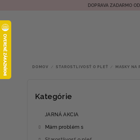
Prejsť
DOPRAVA ZADARMO OD 
na
obsah
DOMOV
/
STAROSTLIVOSŤ O PLEŤ
/
MASKY NA 
B
o
Kategórie
Preskočiť
kategórie
č
JARNÁ AKCIA
n
Mám problém s
ý
Starostlivosť o pleť