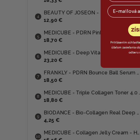
18,33 €
Email
BEAUTY OF JOSEON - Relief Sun : Rice + Probiotic SPF50+ PA++++ - Opaľovací krém s probiotikami 50ml
12,90 €
ZÍS
MEDICUBE - PDRN Pink Peptide Serum - Omladzujúce a rozjasňujúce sérum z lososa 30ml
18,70 €
Prihlásením súhlasít
účelom zasielania o
MEDICUBE - Deep Vita C Capsule Cream - Rozjasňujúci kapsulový krém 55g
odberu 
23,20 €
FRANKLY - PDRN Bounce Ball Serum - Regeneračné sérum s PDRN a niacínamidom 30ml
18,50 €
MEDICUBE - Triple Collagen Toner 
18,80 €
BIODANCE - Bio-Collagen Real Deep Mask - Inovatívna kolagénová maska 34g
4,25 €
MEDICUBE - Collagen Jelly Cream - Hydratačný kolagénový krém s morským proteínom 50ml