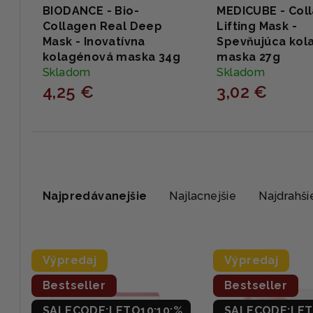
BIODANCE - Bio-
MEDICUBE - Col
Collagen Real Deep
Lifting Mask -
Mask - Inovatívna
Spevňujúca kol
kolagénová maska 34g
maska 27g
Skladom
Skladom
4,25 €
3,02 €
R
Najpredávanejšie
Najlacnejšie
Najdrahši
a
d
V
e
Výpredaj
Výpredaj
ý
n
Bestseller
Bestseller
p
i
SALECODE:LETO10:10:%
SALECODE:LET