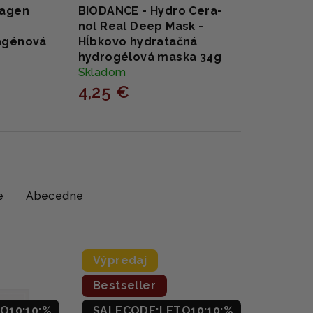
lagen
BIODANCE - Hydro Cera-
nol Real Deep Mask -
agénová
Hĺbkovo hydratačná
hydrogélová maska 34g
Skladom
4,25 €
e
Abecedne
Výpredaj
Bestseller
O10:10:%
SALECODE:LETO10:10:%