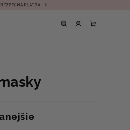
• BEZPEČNÁ PLATBA
Hľadať
Prihlásenie
Nákupný
košík
 masky
anejšie