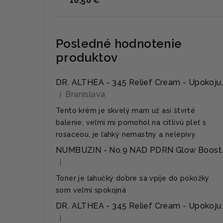
16,56 €
Posledné hodnotenie
produktov
DR. ALTHEA - 345 Relief Cream - 
Branislava
|
Hodnotenie produktu je 5 z 5 hviezdičiek.
Tento krém je skvelý mam už asi štvrté
balenie, veľmi mi pomohol na citlivú pleť s
rosaceou, je ľahký nemastny a nelepivy
NUMBUZIN - No.9 NAD PDRN Glow Boosting T
|
Hodnotenie produktu je 5 z 5 hviezdičiek.
Toner je ľahučký dobre sa vpije do pokožky
som veľmi spokojná
DR. ALTHEA - 345 Relief Cream - 
|