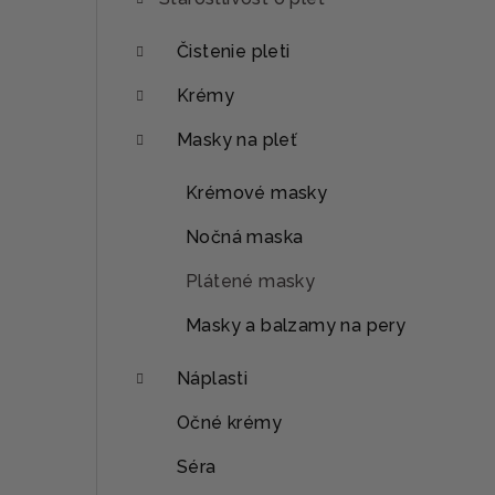
p
a
Čistenie pleti
n
Krémy
e
Masky na pleť
l
Krémové masky
Nočná maska
Plátené masky
Masky a balzamy na pery
Náplasti
Očné krémy
Séra