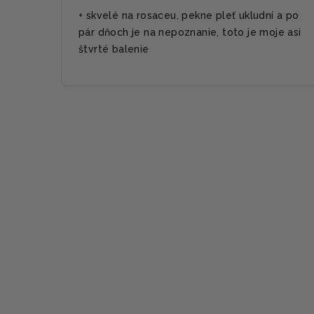
Hodnotenie produktu je 5 z 5 hviezdičiek.
+ skvelé na rosaceu, pekne pleť ukludní a po
pár dňoch je na nepoznanie, toto je moje asi
štvrté balenie