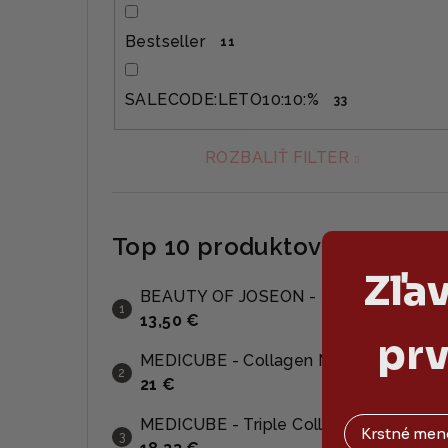
Bestseller
11
SALECODE:LETO10:10:%
33
ROZBALIŤ FILTER
Top 10 produktov
Zľa
BEAUTY OF JOSEON - Relief Sun Aqua-Fresh Rice + B5 SPF50+ PA++++ - Opaľovací krém s ryžovým extraktom a panthenolom 50ml
13,50 €
prv
MEDICUBE - Collagen Night Wrapping Mask - Nočná kolagénov
21 €
MEDICUBE - Triple Collagen Serum 4.0 - Intenzívne kolagénové sérum s trojitým kolagénovým komplexom 55ml