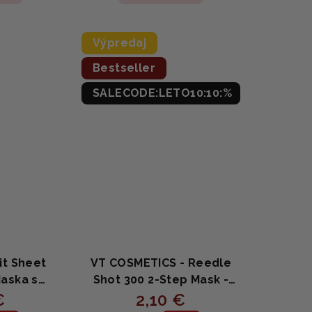
je
4,9
z
Výpredaj
5
Bestseller
ezdičiek.
hviezdičiek.
SALECODE:LETO10:10:%
Fit Sheet
VT COSMETICS - Reedle
Maska s
Shot 300 2-Step Mask -
yže 19g
€
Dvojkroková maska s
2,10 €