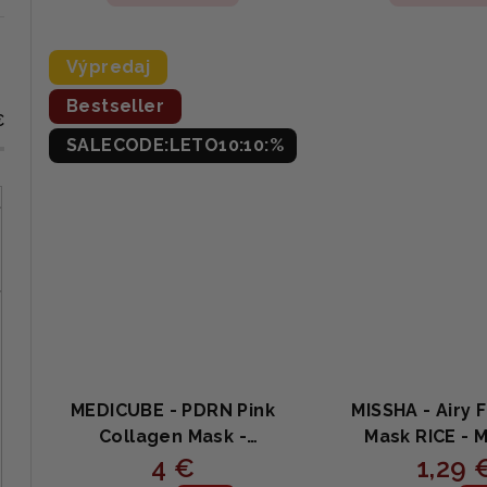
je
je
4,9
4,9
z
z
Výpredaj
5
5
Bestseller
hviezdičiek.
hvi
€
SALECODE:LETO10:10:%
MEDICUBE - PDRN Pink
MISSHA - Airy 
Collagen Mask -
Mask RICE - 
Kolagénová maska z
4 €
výťažkom z r
1,29 