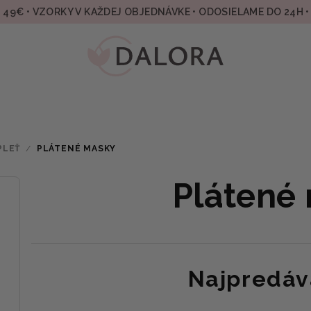
49€ • VZORKY V KAŽDEJ OBJEDNÁVKE • ODOSIELAME DO 24H 
PLEŤ
/
PLÁTENÉ MASKY
Plátené
Najpredáv