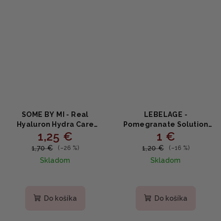
SOME BY MI - Real
LEBELAGE -
Hyaluron Hydra Care
Pomegranate Solution
1,25 €
1 €
Mask - Hydratačná
Mask - Rozjasňujúca
plátenná maska s
plátenná maska s
1,70 €
1,20 €
(–26 %)
(–16 %)
kyselinou hyalurónovou
granátovým jablkom a
Skladom
Skladom
1ks
kyselinou hyalurónovou
25g
Do košíka
Do košíka