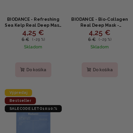
BIODANCE - Refreshing
BIODANCE - Bio-Collagen
Sea Kelp Real Deep Mask
Real Deep Mask -
4,25 €
4,25 €
- Upokojujúca
Inovatívna kolagénová
hydrogélová maska s
maska 34g
6 €
6 €
(–29 %)
(–29 %)
morskou riasou 34g
Skladom
Skladom
Priemerné
Priemerné
hodnotenie
hodnotenie
produktu
produktu
Do košíka
Do košíka
je
je
4,8
4,9
z
z
5
5
Výpredaj
hviezdičiek.
hviezdičiek.
Bestseller
SALECODE:LETO10:10:%