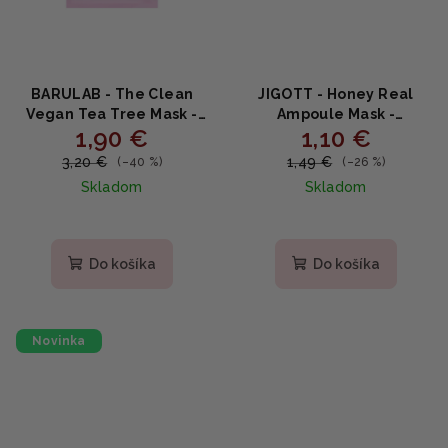
BARULAB - The Clean
JIGOTT - Honey Real
Vegan Tea Tree Mask -
Ampoule Mask -
1,90 €
1,10 €
Upokojujúca čistiaca
Intenzívne hydratačná
maska s tea tree 23g
plátená maska s medom
3,20 €
1,49 €
(–40 %)
(–26 %)
27ml
Skladom
Skladom
Do košíka
Do košíka
Novinka