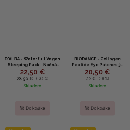
D'ALBA - Waterfull Vegan
BIODANCE - Collagen
Sleeping Pack - Nočná
Peptide Eye Patches 30
22,50 €
20,50 €
hydratačná pleťová
pairs - Kolagénové
maska 12ks x 4ml
peptidové náplasti na
28,90 €
22 €
(–22 %)
(–6 %)
očné okolie 30 párov
Skladom
Skladom
Do košíka
Do košíka