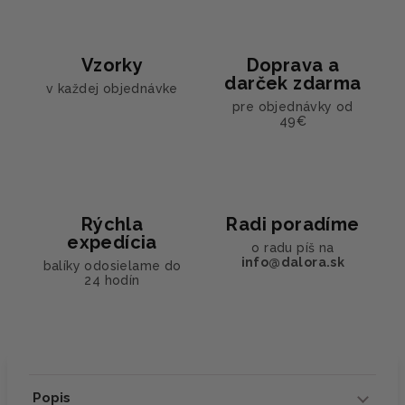
Vzorky
Doprava a
darček zdarma
v každej objednávke
pre objednávky od
49€
Rýchla
Radi poradíme
expedícia
o radu píš na
info@dalora.sk
balíky odosielame do
24 hodín
Popis