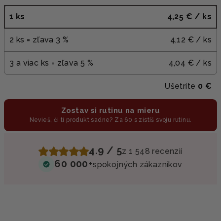
1 ks
4,25 €
/ ks
2 ks = zľava 3 %
4,12 €
/ ks
3 a viac ks = zľava 5 %
4,04 €
/ ks
Ušetríte
0 €
Zostav si rutinu na mieru
Nevieš, či ti produkt sadne? Za 60 s zistíš svoju rutinu.
4.9 / 5
z 1 548 recenzií
60 000+
spokojných zákazníkov