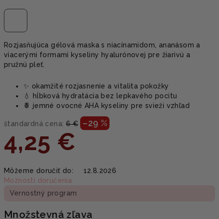
Rozjasňujúca gélová maska s niacínamidom, ananásom a
viacerými formami kyseliny hyalurónovej pre žiarivú a
pružnú pleť.
✨ okamžité rozjasnenie a vitalita pokožky
💧 hĺbková hydratácia bez lepkavého pocitu
🍍 jemné ovocné AHA kyseliny pre svieži vzhľad
–29 %
štandardná cena:
6 €
4,25 €
Jednotková
Môžeme doručiť do:
12.8.2026
cena:
Možnosti doručenia
Vernostný program
Množstevná zľava