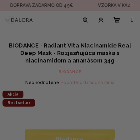
Prejsť
PRAVA ZADARMO OD 49€
VZORKA V KAŽDEJ OBJED
na
obsah
Nákupn
Hľadať
Prihlásenie
BIODANCE - Radiant Vita Niacinamide Real
košík
Deep Mask - Rozjasňujúca maska s
niacínamidom a ananásom 34g
BIODANCE
Priemerné
Neohodnotené
Podrobnosti hodnotenia
hodnotenie
Akcia
produktu
je
Bestseller
0,0
z
5
hviezdičiek.