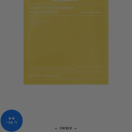
6 €
–29 %