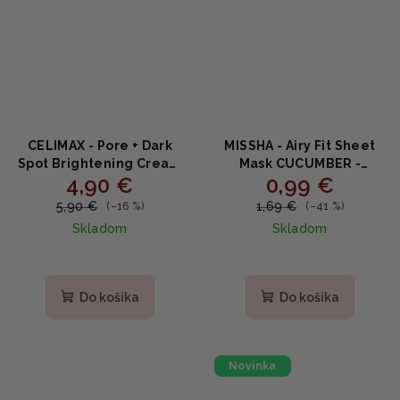
CELIMAX - Pore + Dark
MISSHA - Airy Fit Sheet
Spot Brightening Cream
Mask CUCUMBER -
4,90 €
0,99 €
Mask - Rozjasňujúca
Hydratačno-upokojujúca
krémová maska s
plátenná maska s
5,90 €
1,69 €
(–16 %)
(–41 %)
niacínamidom a
uhorkou 19 g
Skladom
Skladom
kyselinou tranexamovou
Do košíka
Do košíka
Novinka