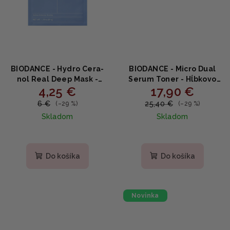
BIODANCE - Hydro Cera-
BIODANCE - Micro Dual
nol Real Deep Mask -
Serum Toner - Hĺbkovo
4,25 €
17,90 €
Hĺbkovo hydratačná
hydratačný toner na pleť
hydrogélová maska 34g
150ml
6 €
25,40 €
(–29 %)
(–29 %)
Skladom
Skladom
Priemerné
Priemerné
hodnotenie
hodnotenie
produktu
produktu
Do košíka
Do košíka
je
je
4,9
4,7
z
z
5
5
Novinka
hviezdičiek.
hviezdičiek.