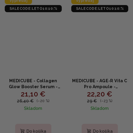
Výpredaj
Výpredaj
SALECODE:LETO10:10:%
SALECODE:LETO10:10:%
MEDICUBE - Collagen
MEDICUBE - AGE-R Vita C
Glow Booster Serum -
Pro Ampoule -
21,10 €
22,20 €
Rozžiarujúce a
Omladzujúce a
posilňujúce sérum s
rozjasňujúce sérum s
26,40 €
29 €
(–20 %)
(–23 %)
kolagénom 15ml
vitamínom C 20ml
Skladom
Skladom
Priemerné
Priemerné
hodnotenie
hodnotenie
produktu
produktu
Do košíka
Do košíka