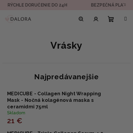
Prejsť
CHLE DORUČENIE DO 24H
BEZPEČNÁ PLATBA
na
obsah
Nákupn
Hľadať
Prihlásenie
Vrásky
košík
Najpredávanejšie
MEDICUBE - Collagen Night Wrapping
Mask - Nočná kolagénová maska s
ceramidmi 75ml
Skladom
21 €