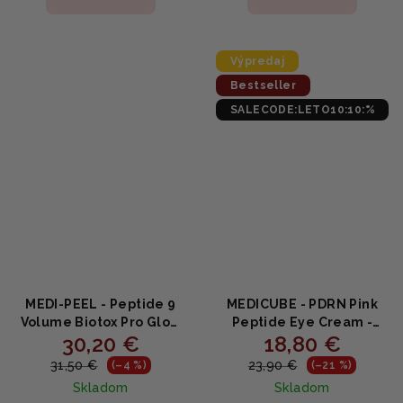
je
je
5,0
4,7
z
z
5
5
Výpredaj
hviezdičiek.
hviezdičiek.
Bestseller
SALECODE:LETO10:10:%
MEDI-PEEL - Peptide 9
MEDICUBE - PDRN Pink
Volume Biotox Pro Glow
Peptide Eye Cream -
30,20 €
18,80 €
Wrapping Mask -
Očný krém s PDRN,
Liftingová maska na tvár
retinolom a peptidmi
31,50 €
23,90 €
(–4 %)
(–21 %)
s peptidmi 70ml
30ml
Skladom
Skladom