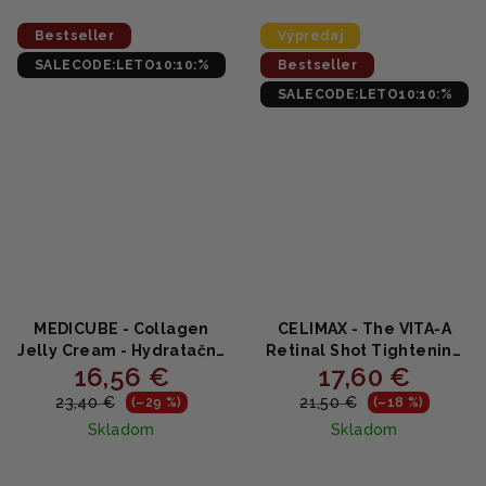
z
z
5
5
Bestseller
Výpredaj
hviezdičiek.
hviezdičiek.
SALECODE:LETO10:10:%
Bestseller
SALECODE:LETO10:10:%
MEDICUBE - Collagen
CELIMAX - The VITA‑A
Jelly Cream - Hydratačný
Retinal Shot Tightening
16,56 €
17,60 €
kolagénový krém s
Booster - Spevňujúce
morským proteínom 50ml
sérum s retinalom 0,1 % a
23,40 €
21,50 €
(–29 %)
(–18 %)
peptidmi 15ml
Skladom
Skladom
Priemerné
Priemerné