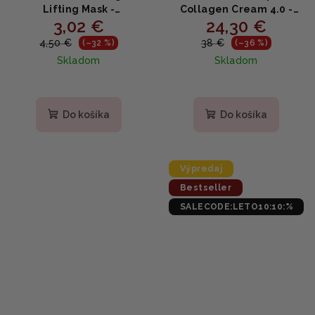
Lifting Mask -
Collagen Cream 4.0 -
3,02 €
24,30 €
Spevňujúca kolagénová
Omladzujúci krém s
maska 27g
kolagénom 50ml
4,50 €
38 €
(–32 %)
(–36 %)
Skladom
Skladom
Priemerné
Priemerné
hodnotenie
hodnotenie
produktu
produktu
Do košíka
Do košíka
je
je
4,9
4,9
z
z
5
5
Výpredaj
hviezdičiek.
hviezdičiek.
Bestseller
SALECODE:LETO10:10:%