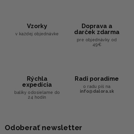
i
e
e
p
r
Vzorky
Doprava a
v
darček zdarma
v každej objednávke
k
pre objednávky od
y
49€
v
ý
p
i
s
Rýchla
Radi poradíme
u
expedícia
o radu píš na
info@dalora.sk
balíky odosielame do
24 hodín
Odoberať newsletter