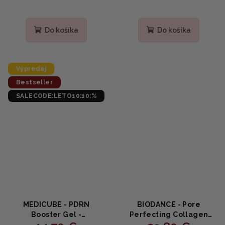
Priemerné
Priemerné
hodnotenie
hodnotenie
produktu
produktu
Do košíka
Do košíka
je
je
5,0
4,5
z
z
5
5
Výpredaj
hviezdičiek.
hviezdičiek.
Bestseller
SALECODE:LETO10:10:%
MEDICUBE - PDRN
BIODANCE - Pore
Booster Gel -
Perfecting Collagen
Regeneračný gél s PDRN
Peptide Cream -