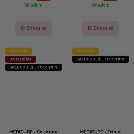
kruhom s vápnikom a
hyalurónovou 50ml
Skladom
Skladom
niacínamidom 15g
Priemerné
Priemerné
hodnotenie
hodnotenie
produktu
produktu
Do košíka
Do košíka
je
je
4,6
4,9
z
z
5
5
Výpredaj
Výpredaj
hviezdičiek.
hviezdičiek.
Bestseller
SALECODE:LETO10:10:%
SALECODE:LETO10:10:%
MEDICUBE - Collagen
MEDICUBE - Triple