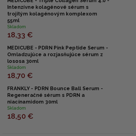
MEDICUBE - Triple Collagen Serum 4.0 -
Intenzívne kolagénové sérum s
trojitým kolagénovým komplexom
55ml
Skladom
18,33 €
MEDICUBE - PDRN Pink Peptide Serum -
Omladzujúce a rozjasňujúce sérum z
lososa 30ml
Skladom
18,70 €
FRANKLY - PDRN Bounce Ball Serum -
Regeneračné sérum s PDRN a
niacínamidom 30ml
Skladom
18,50 €