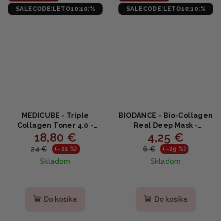
SALECODE:LETO10:10:%
SALECODE:LETO10:10:%
MEDICUBE - Triple
BIODANCE - Bio-Collagen
Collagen Toner 4.0 -
Real Deep Mask -
18,80 €
4,25 €
Omladzujúci toner s
Inovatívna kolagénová
kolagénom 140ml
maska 34g
24 €
6 €
(–21 %)
(–29 %)
Skladom
Skladom
Priemerné
Priemerné
hodnotenie
hodnotenie
produktu
produktu
Do košíka
Do košíka
je
je
4,9
4,9