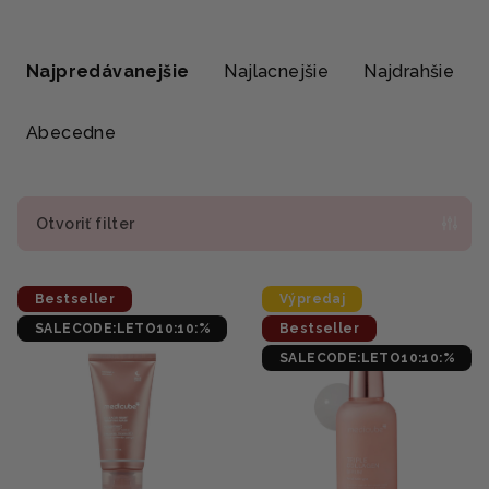
R
a
Najpredávanejšie
Najlacnejšie
Najdrahšie
d
e
Abecedne
n
i
e
Otvoriť filter
p
V
r
Bestseller
Výpredaj
ý
o
SALECODE:LETO10:10:%
Bestseller
p
d
SALECODE:LETO10:10:%
i
u
s
k
p
t
r
o