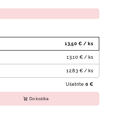
13,50 €
/ ks
13,10 €
/ ks
12,83 €
/ ks
Ušetríte
0 €
Do košíka