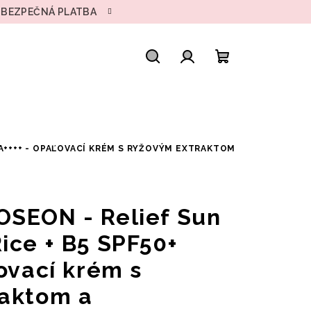
• BEZPEČNÁ PLATBA
Hľadať
Prihlásenie
Nákupný
košík
PA++++ - OPAĽOVACÍ KRÉM S RYŽOVÝM EXTRAKTOM
OSEON - Relief Sun
ice + B5 SPF50+
ovací krém s
raktom a