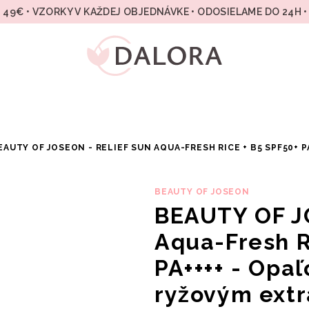
49€ • VZORKY V KAŽDEJ OBJEDNÁVKE • ODOSIELAME DO 24H 
EAUTY OF JOSEON - RELIEF SUN AQUA-FRESH RICE + B5 SPF50+ 
BEAUTY OF JOSEON
BEAUTY OF J
Aqua-Fresh R
PA++++ - Opaľ
ryžovým ext