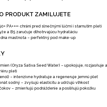
TO PRODUKT ZAMILUJETE
0+ PA++++ chráni pred slnečnými lúčmi i starnutím pleti
yže a B5 zaručuje dlhotrvajúcu hydratáciu
iadna mastnota – perfektný pod make‑up
KY
emien (Oryza Sativa Seed Water) – upokojuje, rozjasňuje 
éru pleti
enol) – intenzívne hydratuje a regeneruje jemnú pleť
át sodný – zvyšujú elasticitu a udržujú vlhkosť
tičokov – zmierňujú podráždenie a posilňujú pokožku