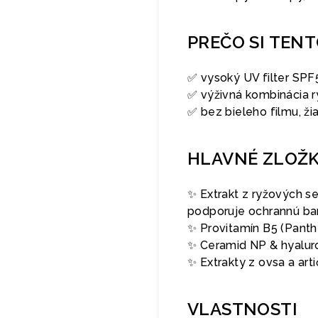
PREČO SI TEN
✅ vysoký UV filter SPF5
✅ výživná kombinácia r
✅ bez bieleho filmu, ž
HLAVNÉ ZLOŽ
✨ Extrakt z ryžových s
podporuje ochrannú bari
✨ Provitamín B5 (Panth
✨ Ceramid NP & hyaluron
✨ Extrakty z ovsa a ar
VLASTNOSTI