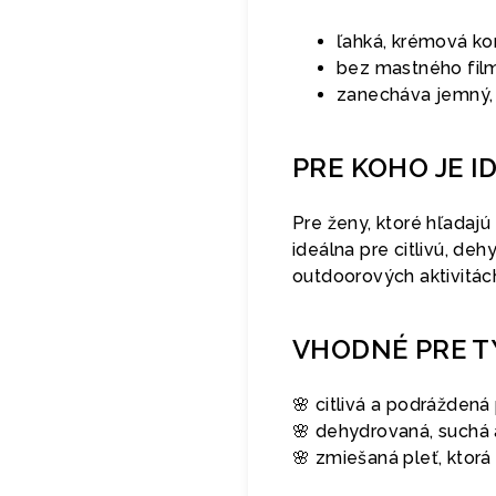
ľahká, krémová ko
bez mastného film
zanecháva jemný, p
PRE KOHO JE I
Pre ženy, ktoré hľadaj
ideálna pre citlivú, de
outdoorových aktivitác
VHODNÉ PRE T
🌸 citlivá a podráždená
🌸 dehydrovaná, suchá 
🌸 zmiešaná pleť, ktorá