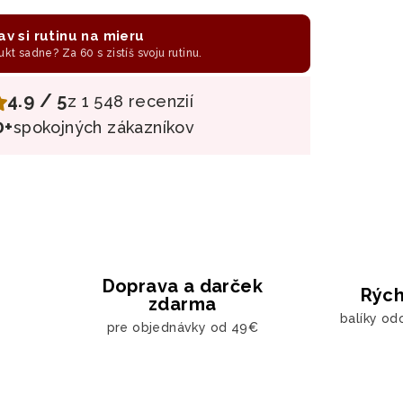
av si rutinu na mieru
ukt sadne? Za 60 s zistíš svoju rutinu.
4.9 / 5
z 1 548 recenzií
0+
spokojných zákazníkov
Doprava a darček
Rých
zdarma
balíky od
pre objednávky od 49€