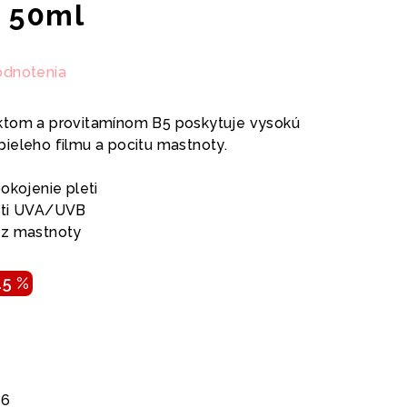
 50ml
odnotenia
ktom a provitamínom B5 poskytuje vysokú
ieleho filmu a pocitu mastnoty.
okojenie pleti
roti UVA/UVB
ez mastnoty
15 %
26