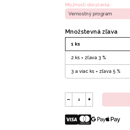
Možnosti doručenia
Vernostný program
Množstevná zľava
1 ks
2 ks = zľava 3 %
3 a viac ks = zľava 5 %
−
+