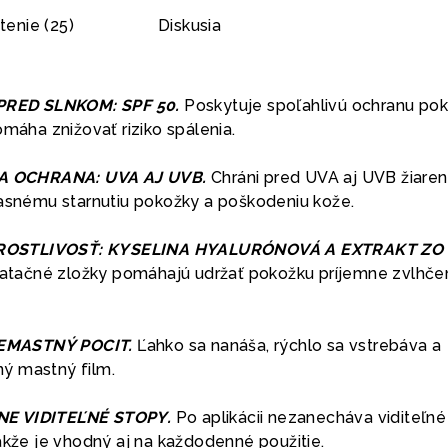
enie (25)
Diskusia
RED SLNKOM: SPF 50.
Poskytuje spoľahlivú ochranu po
omáha znižovať riziko spálenia.
 OCHRANA: UVA AJ UVB.
Chráni pred UVA aj UVB žiaren
časnému starnutiu pokožky a poškodeniu kože.
ROSTLIVOSŤ: KYSELINA HYALURÓNOVÁ A EXTRAKT ZO
tačné zložky pomáhajú udržať pokožku príjemne zvlhče
EMASTNÝ POCIT.
Ľahko sa nanáša, rýchlo sa vstrebáva a
ý mastný film.
NE VIDITEĽNÉ STOPY.
Po aplikácii nezanecháva viditeľné
akže je vhodný aj na každodenné použitie.