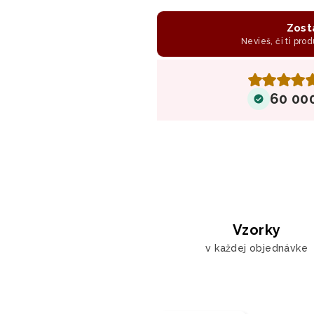
Zost
Nevieš, či ti prod
60 00
Vzorky
v každej objednávke