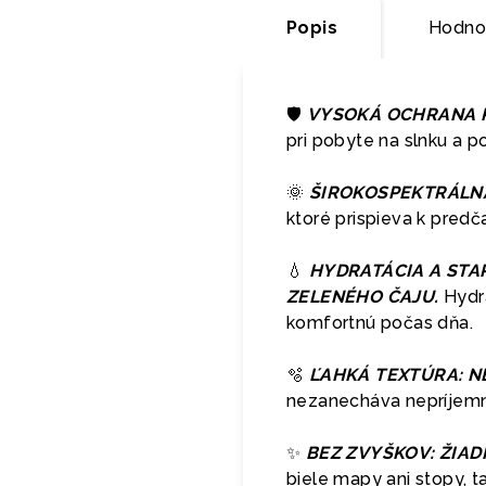
Popis
Hodnot
🛡️
VYSOKÁ OCHRANA P
pri pobyte na slnku a p
🌞
ŠIROKOSPEKTRÁLNA
ktoré prispieva k pred
💧
HYDRATÁCIA A STA
ZELENÉHO ČAJU.
Hydra
komfortnú počas dňa.
🫧
ĽAHKÁ TEXTÚRA: N
nezanecháva nepríjemn
✨
BEZ ZVYŠKOV: ŽIAD
biele mapy ani stopy, t