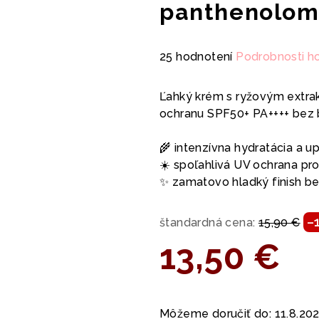
panthenolom
Priemerné
25 hodnotení
Podrobnosti h
hodnotenie
produktu
Ľahký krém s ryžovým extra
je
ochranu SPF50+ PA++++ bez b
5,0
z
🌾 intenzívna hydratácia a up
5
☀️ spoľahlivá UV ochrana p
hviezdičiek.
✨ zamatovo hladký finish b
–
štandardná cena:
15,90 €
13,50 €
Jednotková
cena:
Môžeme doručiť do:
11.8.20