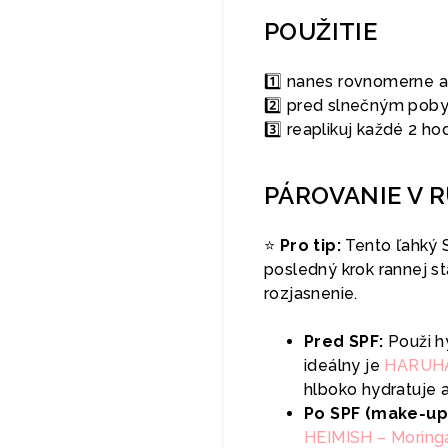
POUŽITIE
1️⃣ nanes rovnomerne a
2️⃣ pred slnečným poby
3️⃣ reaplikuj každé 2 ho
PÁROVANIE V 
⭐️
Pro tip:
Tento ľahký 
posledný krok rannej st
rozjasnenie.
Pred SPF:
Použi h
ideálny je
HARUHAR
hlboko hydratuje a 
Po SPF (make‑up 
HEIMISH – Moring