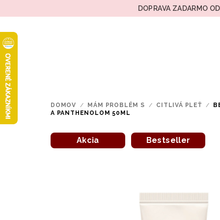
Prejsť
DOPRAVA ZADARMO OD 
na
obsah
DOMOV
/
MÁM PROBLÉM S
/
CITLIVÁ PLEŤ
/
B
A PANTHENOLOM 50ML
Akcia
Bestseller