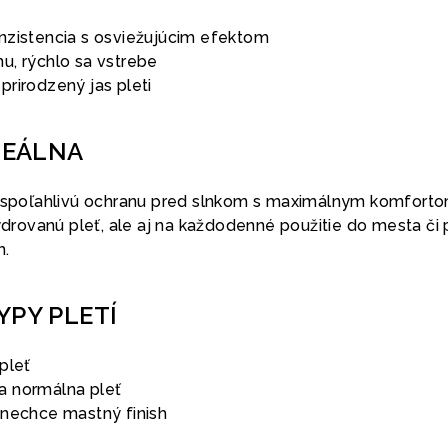
nzistencia s osviežujúcim efektom
u, rýchlo sa vstrebe
rirodzený jas pleti
DEÁLNA
ú spoľahlivú ochranu pred slnkom s maximálnym komfort
hydrovanú pleť, ale aj na každodenné použitie do mesta či p
h.
YPY PLETÍ
 pleť
a normálna pleť
 nechce mastný finish