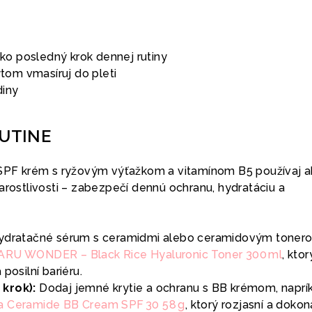
ko posledný krok dennej rutiny
tom vmasíruj do pleti
diny
RUTINE
SPF krém s ryžovým výťažkom a vitamínom B5 používaj 
arostlivosti – zabezpečí dennú ochranu, hydratáciu a
ydratačné sérum s ceramidmi alebo ceramidovým toner
U WONDER – Black Rice Hyaluronic Toner 300 ml
, ktor
posilní bariéru.
krok):
Dodaj jemné krytie a ochranu s BB krémom, naprí
a Ceramide BB Cream SPF 30 58 g
, ktorý rozjasní a dokon