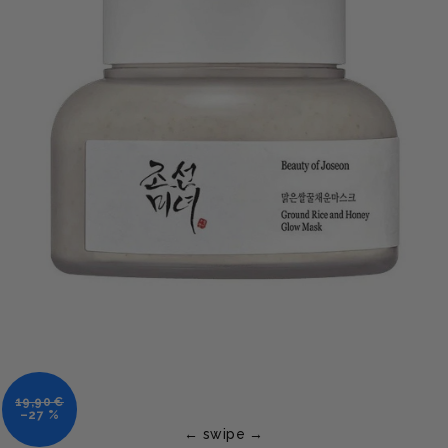
19,90 €
–27 %