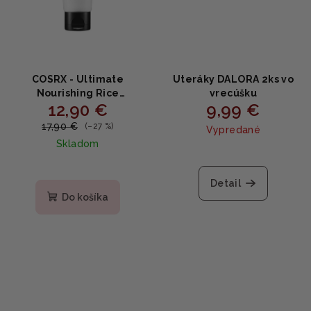
COSRX - Ultimate
Uteráky DALORA 2ks vo
Nourishing Rice
vrecúšku
12,90 €
9,99 €
Overnight Spa Mask -
Rozjasňujúca nočná
17,90 €
(–27 %)
Vypredané
maska s ryžovým
Skladom
extraktom a
niacínamidom 60ml
Priemerné
hodnotenie
Detail
produktu
Do košíka
je
5,0
z
5
hviezdičiek.