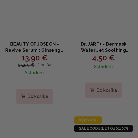
BEAUTY OF JOSEON -
Dr. JART+ - Dermask
Revive Serum : Ginseng +
Water Jet Soothing
13,90 €
4,50 €
Snail Mucin - Hydratačné
Hydra Solution 25ml -
sérum so ženšenom a
Upokojujúca hydratačná
15,50 €
(–10 %)
Skladom
slimáčím mucínom 30ml
maska na tvár 1ks
Skladom
Priemerné
hodnotenie
Do košíka
produktu
Do košíka
je
5,0
z
5
Výpredaj
hviezdičiek.
SALECODE:LETO10:10:%