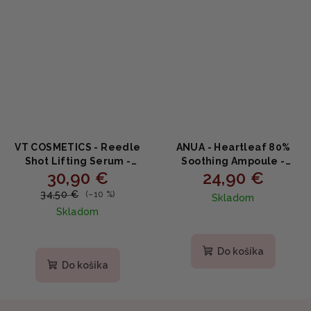
VT COSMETICS - Reedle
ANUA - Heartleaf 80%
Shot Lifting Serum -
Soothing Ampoule -
30,90 €
24,90 €
Liftingové sérum s
Upokojujúce ampulkové
mikroihličkovou
sérum s 80% extraktom z
34,50 €
(–10 %)
Skladom
technológiou 30ml
Houttuynia Cordata 30ml
Skladom
Do košíka
Do košíka