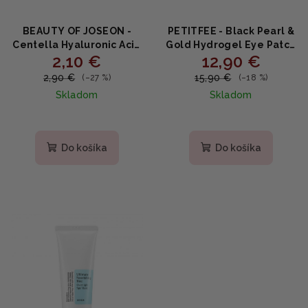
BEAUTY OF JOSEON -
PETITFEE - Black Pearl &
Centella Hyaluronic Acid
Gold Hydrogel Eye Patch
2,10 €
12,90 €
Calming Mask (Nová
- Hydrogélová maska na
verzia) - upokojujúca
očné okolie 60ks
2,90 €
15,90 €
(–27 %)
(–18 %)
plátenna maska 18ml
Skladom
Skladom
Priemerné
hodnotenie
produktu
Do košíka
Do košíka
je
5,0
z
5
hviezdičiek.