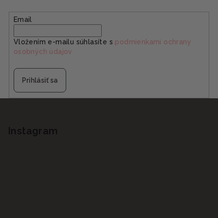
Email
Vložením e-mailu súhlasíte s
podmienkami ochrany
osobných údajov
Prihlásiť sa
Z
á
p
Instagram
ä
t
i
e