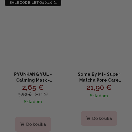
SALECODE:LETO10:10:%
PYUNKANG YUL -
Some By Mi - Super
Calming Mask -
Matcha Pore Care
2,65 €
21,90 €
Upokojujúca plátienková
Starter Kit - Super
maska s cica a tea tree
Matcha sada pre
3,50 €
(–24 %)
Skladom
25ml
starostlivosť o póry 4ks
Skladom
Do košíka
Do košíka