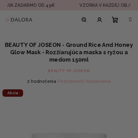
Prejsť
ZADARMO OD 49€
VZORKA V KAŽDEJ OBJEDNÁVKE
na
obsah
Nákupn
Hľadať
Prihlásenie
BEAUTY OF JOSEON - Ground Rice And Honey
košík
Glow Mask - Rozžiarujúca maska s ryžou a
medom 150ml
BEAUTY OF JOSEON
Priemerné
2 hodnotenia
Podrobnosti hodnotenia
hodnotenie
Akcia
produktu
je
5,0
z
5
hviezdičiek.