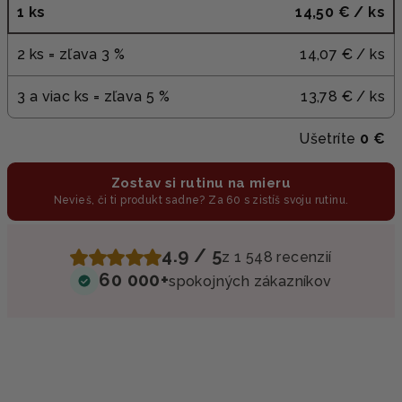
1 ks
14,50 €
/ ks
2 ks = zľava 3 %
14,07 €
/ ks
3 a viac ks = zľava 5 %
13,78 €
/ ks
Ušetríte
0 €
Zostav si rutinu na mieru
Nevieš, či ti produkt sadne? Za 60 s zistíš svoju rutinu.
4.9 / 5
z 1 548 recenzií
60 000+
spokojných zákazníkov