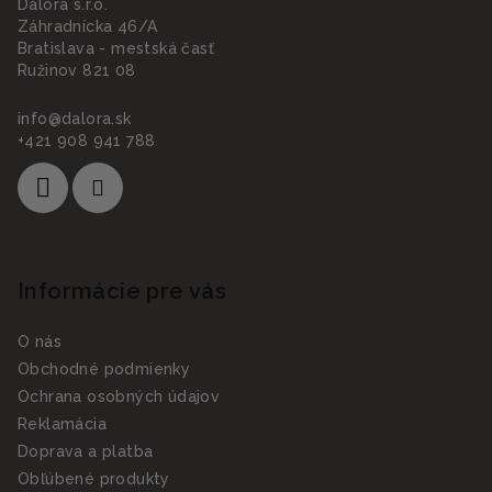
Dalora s.r.o.
Záhradnícka 46/A
Bratislava - mestská časť
Ružinov 821 08
info
@
dalora.sk
+421 908 941 788
Informácie pre vás
O nás
Obchodné podmienky
Ochrana osobných údajov
Reklamácia
Doprava a platba
Obľúbené produkty