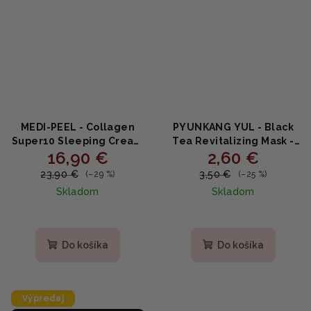
MEDI-PEEL - Collagen
PYUNKANG YUL - Black
Super10 Sleeping Cream
Tea Revitalizing Mask -
16,90 €
2,60 €
- nočný krém proti
Revitalizačná
vráskam 70ml
plátenková maska s
23,90 €
3,50 €
(–29 %)
(–25 %)
fermentovaným čiernym
Skladom
Skladom
čajom a peptidmi 25ml
Priemerné
hodnotenie
produktu
Do košíka
Do košíka
je
4,8
z
5
Výpredaj
hviezdičiek.