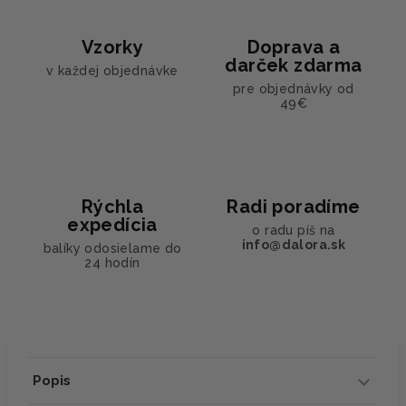
Vzorky
Doprava a
darček zdarma
v každej objednávke
pre objednávky od
49€
Rýchla
Radi poradíme
expedícia
o radu píš na
info@dalora.sk
balíky odosielame do
24 hodín
Popis