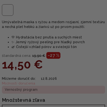
Umývateľná maska s ryžou a medom rozjasní, zjemní textúru
a nechá pleť hebkú a žiarivú už po prvom použití.
💛 Hydratácia bez pnutia a suchých miest
✨ Jemný ryžový peeling pre hladký povrch
🌿 Čistejší vzhľad pórov a sviežejší tón
–27 %
štandardná cena:
19,90 €
14,50 €
Jednotková
Môžeme doručiť do:
12.8.2026
cena:
Možnosti doručenia
Vernostný program
Množstevná zľava