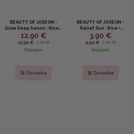
BEAUTY OF JOSEON -
BEAUTY OF JOSEON -
Glow Deep Serum : Rice +
Relief Sun : Rice +
12,90 €
3,90 €
Arbutin - Rozjasňujúce
Probiotic SPF50+ PA++++
sérum 30ml
MINI - Opaľovací krém s
15,50 €
4,90 €
(–16 %)
(–20 %)
probiotikami 10ml
Skladom
Skladom
Priemerné
Priemerné
hodnotenie
hodnotenie
produktu
produktu
Do košíka
Do košíka
je
je
5,0
4,9
z
z
5
5
hviezdičiek.
hviezdičiek.