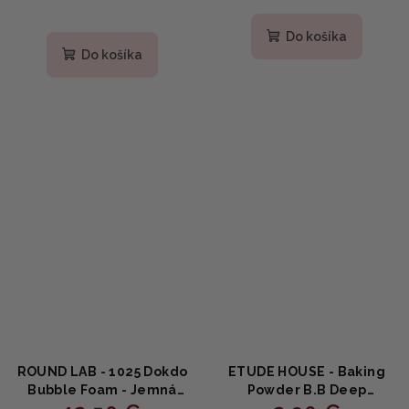
Priemerné
hodnotenie
Do košíka
produktu
Do košíka
je
2,0
z
5
hviezdičiek.
ROUND LAB - 1025 Dokdo
ETUDE HOUSE - Baking
Bubble Foam - Jemná
Powder B.B Deep
čistiaca pena s morskou
Cleansing Foam MINI -