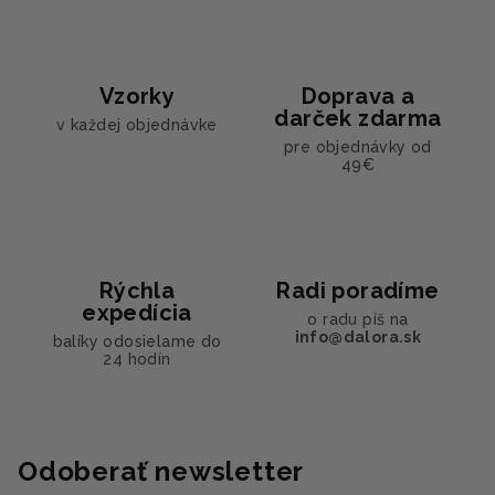
i
e
e
p
r
Vzorky
Doprava a
v
darček zdarma
v každej objednávke
k
pre objednávky od
y
49€
v
ý
p
i
s
Rýchla
Radi poradíme
u
expedícia
o radu píš na
info@dalora.sk
balíky odosielame do
24 hodín
Odoberať newsletter