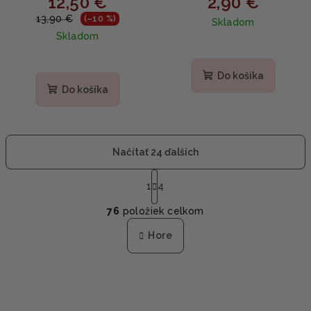
12,50 €
2,90 €
vodou a BHA 150ml
Čistiaca pena na pleť 30g
13,90 €
(–10 %)
Skladom
Skladom
Priemerné
hodnotenie
Do košíka
produktu
Do košíka
je
5,0
z
5
Načítať 24 ďalších
hviezdičiek.
S
t
1
4
O
r
76
položiek celkom
á
v
n
l
Hore
k
á
o
d
v
a
a
n
c
i