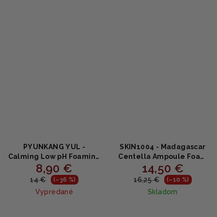
z
5
5
hviezdičiek.
hviezdičiek.
PYUNKANG YUL -
SKIN1004 - Madagascar
Calming Low pH Foaming
Centella Ampoule Foam
8,90 €
14,50 €
Cleanser - Upokojujúca
- Čistiaca pena 125ml
čistiaca pena s nízkym pH
14 €
16,25 €
(–36 %)
(–10 %)
a centellou 150ml
Vypredané
Skladom
Priemerné
Priemerné