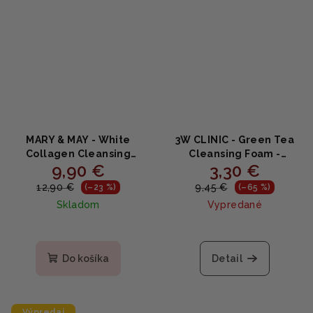
MARY & MAY - White
3W CLINIC - Green Tea
Collagen Cleansing
Cleansing Foam -
9,90 €
3,30 €
Foam - Jemná
Čistiaca pena na tvár so
kolagénová čistiaca
zeleným čajom 100ml
12,90 €
9,45 €
(–23 %)
(–65 %)
pena - 150ml
Skladom
Vypredané
Priemerné
hodnotenie
produktu
Do košíka
Detail
je
5,0
z
5
Výpredaj