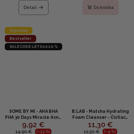
hodnotenie
hodnotenie
produktu
produktu
Detail
Do košíka
je
je
5,0
5,0
z
z
5
5
Výpredaj
hviezdičiek.
hviezdičiek.
Bestseller
SALECODE:LETO10:10:%
SOME BY MI - AHA BHA
B:LAB - Matcha Hydrating
PHA 30 Days Miracle Acne
Foam Cleanser - Čistiaca
9,92 €
11,30 €
Clear Foam - Čistiaca
matcha pena 120ml
pena proti akné 100ml
14,90 €
12,50 €
(–33 %)
(–9 %)