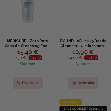
MEDICUBE - Zero Pore
ROUND LAB - 1025 Dokdo
Capsule Cleansing Foam
Cleanser - Čistiaca pena
15,40 €
10,90 €
- Hĺbkovo čistiaca pena
na pleť s morskou vodou
na póry s exozómovými
150ml
17,50 €
14,90 €
(–12 %)
(–26 %)
kapsulami a AHA-BHA-
Skladom
Skladom
PHA 120g
Priemerné
Priemerné
hodnotenie
hodnotenie
produktu
produktu
Do košíka
Do košíka
je
je
4,9
5,0
z
z
5
5
Výpredaj
hviezdičiek.
hviezdičiek.
SALECODE:LETO10:10:%