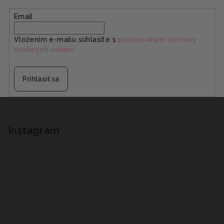
Email
Vložením e-mailu súhlasíte s
podmienkami ochrany
osobných údajov
Prihlásiť sa
Z
á
p
Instagram
ä
t
i
e