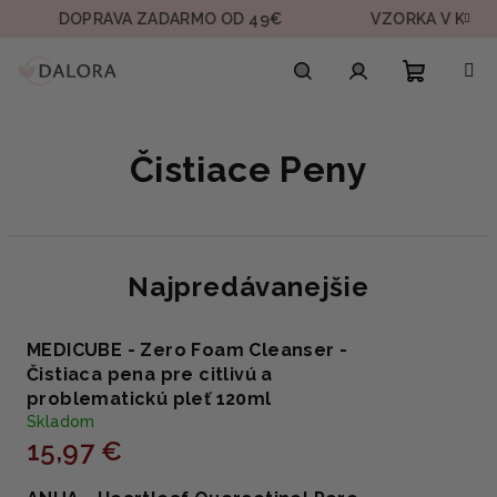
Prejsť
DOPRAVA ZADARMO OD 49€
VZORKA V KAŽDEJ O
na
obsah
Nákupn
Hľadať
Prihlásenie
Čistiace Peny
košík
Najpredávanejšie
MEDICUBE - Zero Foam Cleanser -
Čistiaca pena pre citlivú a
problematickú pleť 120ml
Skladom
15,97 €