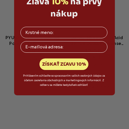
Zľava
10%
na prvý
nákup
PYUNKANG YUL - Low pH
DR. ALTHEA - Amino Acid
Email
Pore Deep Cleansing
Gentle Bubble Cleanser
4,80 €
13,90 €
Foam - Jemná čistiaca
- Jemná čistiaca pena s
pena s nízkym pH a
17 aminokyselinami,
14,90 €
(–6 %)
Skladom
centellou pre čisté póry
ceramidom a
ZÍSKAŤ ZĽAVU 10%
Skladom
40ml
hyaluronátom - 140ml
Priemerné
Prihlásením súhlasíte so spracovaním vašich osobných údajov za
hodnotenie
účelom zasielania obchodných a marketingových informácií. Z
Do košíka
produktu
odberu sa môžete kedykoľvek odhlásiť
Do košíka
je
5,0
z
5
hviezdičiek.