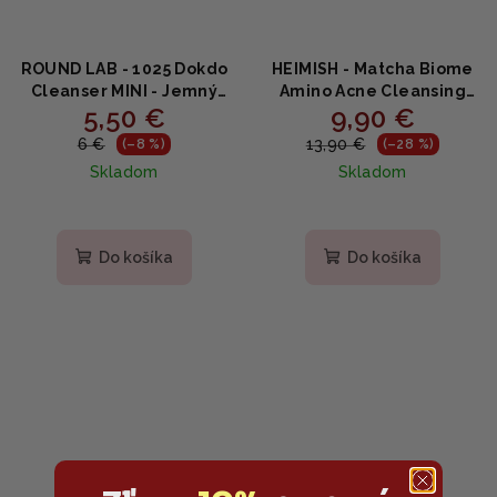
ROUND LAB - 1025 Dokdo
HEIMISH - Matcha Biome
Cleanser MINI - Jemný
Amino Acne Cleansing
5,50 €
9,90 €
čistiaci gél s morskou
Foam - Jemná čistiaca
vodou a panthenolom
pena s matcha
6 €
13,90 €
(–8 %)
(–28 %)
40ml
probiotikami 150g
Skladom
Skladom
Do košíka
Do košíka