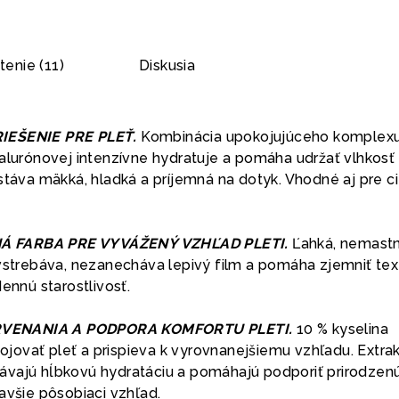
enie (11)
Diskusia
IEŠENIE PRE PLEŤ.
Kombinácia upokojujúceho komplexu
yalurónovej intenzívne hydratuje a pomáha udržať vlhkosť
stáva mäkká, hladká a príjemná na dotyk. Vhodné aj pre ci
Á FARBA PRE VYVÁŽENÝ VZHĽAD PLETI.
Ľahká, nemast
 vstrebáva, nezanecháva lepivý film a pomáha zjemniť tex
dennú starostlivosť.
VENANIA A PODPORA KOMFORTU PLETI.
10 % kyselina
ovať pleť a prispieva k vyrovnanejšiemu vzhľadu. Extrak
vajú hĺbkovú hydratáciu a pomáhajú podporiť prirodzen
avšie pôsobiaci vzhľad.