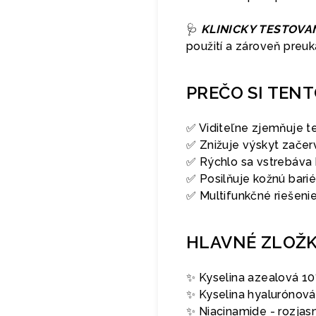
🩺
KLINICKY TESTOVA
použití a zároveň pre
PREČO SI TEN
✅ Viditeľne zjemňuje te
✅ Znižuje výskyt začer
✅ Rýchlo sa vstrebáva 
✅ Posilňuje kožnú bariér
✅ Multifunkčné riešeni
HLAVNÉ ZLOŽ
✨ Kyselina azealová 10
✨ Kyselina hyalurónová
✨ Niacinamide - rozja