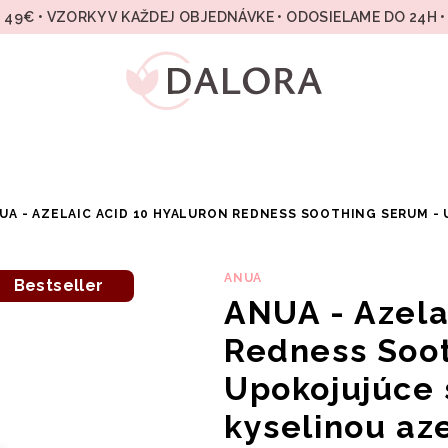
49€ • VZORKY V KAŽDEJ OBJEDNÁVKE • ODOSIELAME DO 24H 
UA - AZELAIC ACID 10 HYALURON REDNESS SOOTHING SERUM -
ANUA
Bestseller
ANUA - Azela
Redness Soo
Upokojujúce
kyselinou az