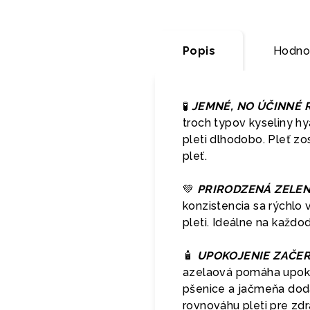
Popis
Hodnot
🧪
JEMNÉ, NO ÚČINNÉ R
troch typov kyseliny h
pleti dlhodobo. Pleť zo
pleť.
💚
PRIRODZENÁ ZELEN
konzistencia sa rýchlo
pleti. Ideálne na každo
🧴
UPOKOJENIE ZAČER
azelaová pomáha upokoj
pšenice a jačmeňa dodá
rovnováhu pleti pre zdr