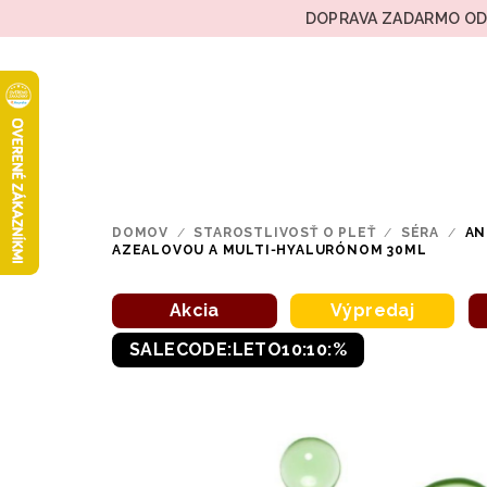
Prejsť
DOPRAVA ZADARMO OD 
na
obsah
DOMOV
/
STAROSTLIVOSŤ O PLEŤ
/
SÉRA
/
AN
AZEALOVOU A MULTI‑HYALURÓNOM 30ML
Akcia
Výpredaj
SALECODE:LETO10:10:%