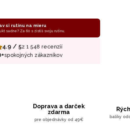
av si rutinu na mieru
ukt sadne? Za 60 s zistíš svoju rutinu.
4.9 / 5
z 1 548 recenzií
0+
spokojných zákazníkov
Doprava a darček
Rých
zdarma
balíky od
pre objednávky od 49€