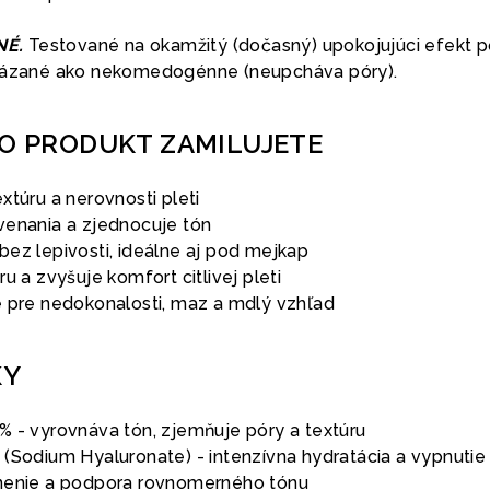
NÉ.
Testované na okamžitý (dočasný) upokojujúci efekt 
ukázané ako nekomedogénne (neupcháva póry).
TO PRODUKT ZAMILUJETE
xtúru a nerovnosti pleti
venania a zjednocuje tón
bez lepivosti, ideálne aj pod mejkap
u a zvyšuje komfort citlivej pleti
e pre nedokonalosti, maz a mdlý vzhľad
KY
% - vyrovnáva tón, zjemňuje póry a textúru
 (Sodium Hyaluronate) - intenzívna hydratácia a vypnutie
snenie a podpora rovnomerného tónu