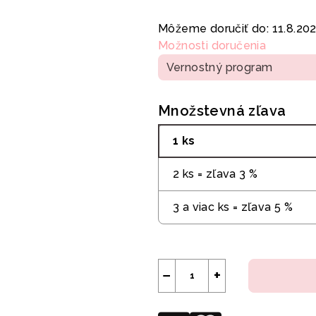
Jednotková
cena:
Môžeme doručiť do:
11.8.20
Možnosti doručenia
Vernostný program
Množstevná zľava
1 ks
2 ks = zľava 3 %
3 a viac ks = zľava 5 %
−
+