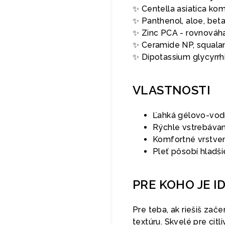
✨ Centella asiatica ko
✨ Panthenol, aloe, beta
✨ Zinc PCA - rovnováha
✨ Ceramide NP, squalane
✨ Dipotassium glycyrrh
VLASTNOSTI
Ľahká gélovo-vodn
Rýchle vstrebávani
Komfortné vrstve
Pleť pôsobí hladši
PRE KOHO JE I
Pre teba, ak riešiš za
textúru. Skvelé pre citl