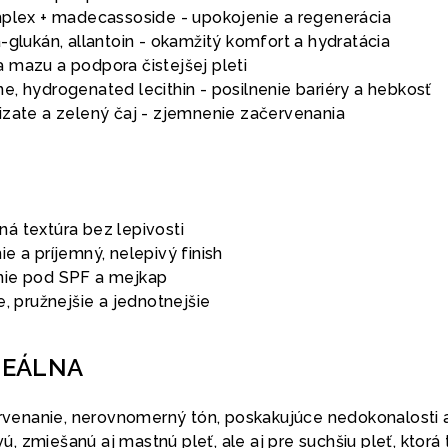
mplex + madecassoside - upokojenie a regenerácia
-glukán, allantoin - okamžitý komfort a hydratácia
 mazu a podpora čistejšej pleti
, hydrogenated lecithin - posilnenie bariéry a hebkosť
izate a zelený čaj - zjemnenie začervenania
á textúra bez lepivosti
e a príjemný, nelepivý finish
nie pod SPF a mejkap
e, pružnejšie a jednotnejšie
DEÁLNA
červenanie, nerovnomerný tón, poskakujúce nedokonalosti 
ivú, zmiešanú aj mastnú pleť, ale aj pre suchšiu pleť, ktorá 