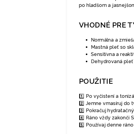
po hladšom a jasnejšo
VHODNÉ PRE T
Normálna a zmieš
Mastná pleť so sk
Sensitívna a reakt
Dehydrovaná pleť 
POUŽITIE
1️⃣ Po vyčistení a toni
2️⃣ Jemne vmasíruj do t
3️⃣ Pokračuj hydratač
4️⃣ Ráno vždy zakonči
5️⃣ Používaj denne rán