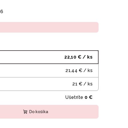
26
22,10 €
/ ks
21,44 €
/ ks
21 €
/ ks
Ušetríte
0 €
Do košíka