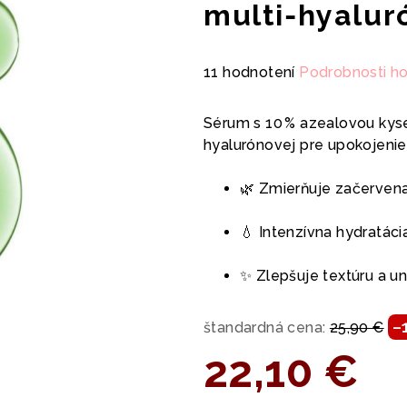
multi‑hyalu
Priemerné
11 hodnotení
Podrobnosti h
hodnotenie
produktu
Sérum s 10 % azealovou kyse
je
hyalurónovej pre upokojenie,
4,3
z
🌿 Zmierňuje začervenan
5
hviezdičiek.
💧 Intenzívna hydratáci
✨ Zlepšuje textúru a un
–
štandardná cena:
25,90 €
22,10 €