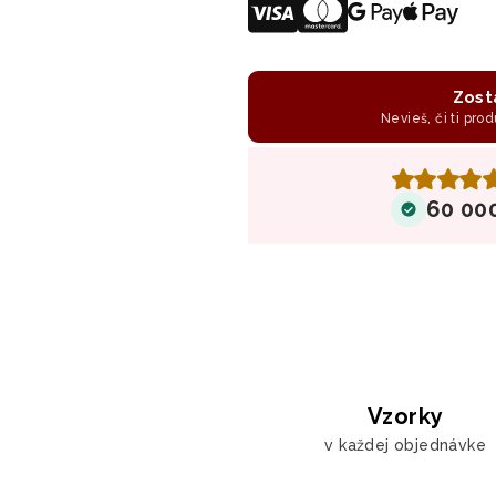
Zost
Nevieš, či ti prod
60 00
Vzorky
v každej objednávke