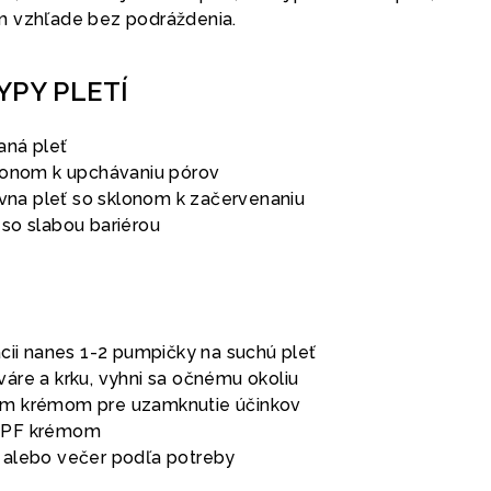
m vzhľade bez podráždenia.
YPY PLETÍ
aná pleť
lonom k upchávaniu pórov
ívna pleť so sklonom k začervenaniu
so slabou bariérou
zácii nanes 1-2 pumpičky na suchú pleť
váre a krku, vyhni sa očnému okoliu
ným krémom pre uzamknutie účinkov
 SPF krémom
o alebo večer podľa potreby