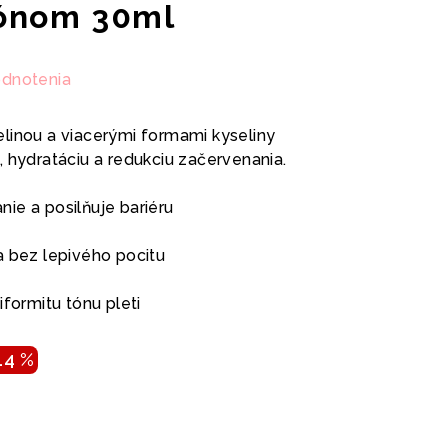
rónom 30ml
odnotenia
linou a viacerými formami kyseliny
 hydratáciu a redukciu začervenania.
ie a posilňuje bariéru
a bez lepivého pocitu
iformitu tónu pleti
14 %