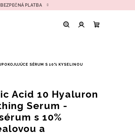
• BEZPEČNÁ PLATBA
Hľadať
Prihlásenie
Nákupný
košík
 UPOKOJUJÚCE SÉRUM S 10% KYSELINOU
ic Acid 10 Hyaluron
thing Serum -
 sérum s 10%
ealovou a