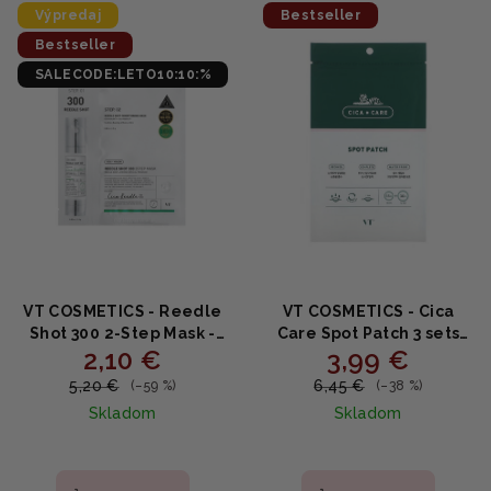
e
Výpredaj
Bestseller
ý
p
Bestseller
p
r
SALECODE:LETO10:10:%
i
o
s
d
p
u
r
k
o
t
d
o
u
v
k
VT COSMETICS - Reedle
VT COSMETICS - Cica
t
Shot 300 2-Step Mask -
Care Spot Patch 3 sets
2,10 €
3,99 €
Dvojkroková maska s
(48ks) - Náplaste na akné
o
niacínamidom a proti
a vyrážky s Centella
5,20 €
6,45 €
(–59 %)
(–38 %)
v
akné
Skladom
Skladom
Priemerné
Priemerné
hodnotenie
hodnotenie