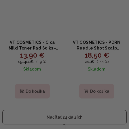
VT COSMETICS - Cica
VT COSMETICS - PDRN
Mild Toner Pad 60 ks -
Reedle Shot Scalp
13,90 €
18,50 €
Zjemňujúce a
Shampoo - Posilňujúci
upokojujúce tonerové
šampón na pokožku hlavy
15,40 €
21 €
(–9 %)
(–11 %)
tampóny 130ml
proti vypadávaniu vlasov
Skladom
Skladom
s PDRN a niacínamidom
200ml
Priemerné
hodnotenie
produktu
Do košíka
Do košíka
je
4,0
z
5
Načítať 24 ďalších
hviezdičiek.
S