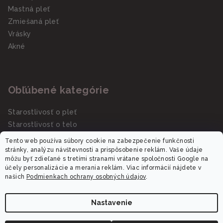
Mastná pleť
Zmiešaná pleť
Vrásky
Akné
Obľúbené kategórie
Starostlivosť o pleť
Starostlivosť o telo
Slnečná starostlivosť SPF
Tento web používa súbory cookie na zabezpečenie funkčnosti
Darčekové sady/kazety
stránky, analýzu návštevnosti a prispôsobenie reklám. Vaše údaje
môžu byť zdieľané s tretími stranami vrátane spoločnosti Google na
účely personalizácie a merania reklám. Viac informácií nájdete v
našich
Podmienkach ochrany osobných údajov
.
Nastavenie
Copyright 2026
Dalora.sk
. Všetky práva vyhradené.
Upraviť nastavenie cookies