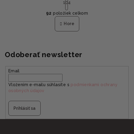
t
1
4
O
r
92
položiek celkom
á
v
n
l
Hore
k
á
o
d
v
a
a
n
c
Odoberať newsletter
i
i
e
e
p
Email
r
v
Vložením e-mailu súhlasíte s
podmienkami ochrany
k
osobných údajov
y
v
Prihlásiť sa
ý
p
Z
i
á
s