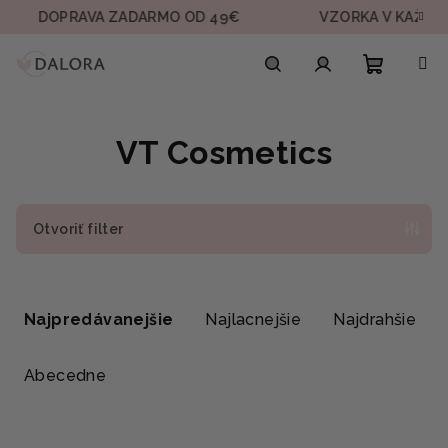
Prejsť
DOPRAVA ZADARMO OD 49€
VZORKA V KAŽDEJ OBJ
na
obsah
Nákupn
Hľadať
Prihlásenie
VT Cosmetics
košík
Otvoriť filter
R
a
Najpredávanejšie
Najlacnejšie
Najdrahšie
d
e
Abecedne
n
i
V