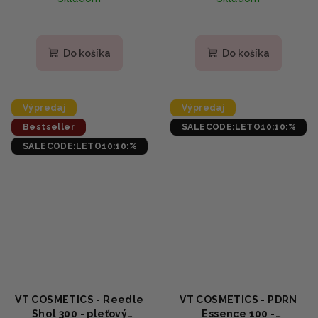
Priemerné
Priemerné
hodnotenie
hodnotenie
produktu
produktu
Do košíka
Do košíka
je
je
4,9
5,0
z
z
5
5
Výpredaj
Výpredaj
hviezdičiek.
hviezdičiek.
Bestseller
SALECODE:LETO10:10:%
SALECODE:LETO10:10:%
VT COSMETICS - Reedle
VT COSMETICS - PDRN
Shot 300 - pleťový
Essence 100 -