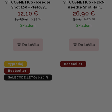
VT COSMETICS - Reedle
VT COSMETICS - PDRN
Shot 300 - Pleťový
Reedle Shot Hair
12,10 €
26,90 €
mikroihličkový booster
Ampoule 300dL - Ampula
(2ml x 10ks)
pre hustejšie a silnejšie
18,50 €
34 €
(–34 %)
(–20 %)
vlasy 15ml
Skladom
Skladom
Priemerné
hodnotenie
produktu
Do košíka
Do košíka
je
5,0
z
5
Výpredaj
Bestseller
hviezdičiek.
Bestseller
SALECODE:LETO10:10:%