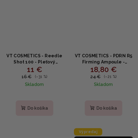
VT COSMETICS - Reedle
VT COSMETICS - PDRN R5
Shot 100 - Pleťový
Firming Ampoule -
11 €
18,80 €
ihličkový booster (2ml x
Spevňujúce pleťové
10ks)
sérum s peptidmi a
16 €
24 €
(–31 %)
(–21 %)
ceramidmi 30ml
Skladom
Skladom
Priemerné
hodnotenie
produktu
Do košíka
Do košíka
je
4,6
z
5
Výpredaj
hviezdičiek.