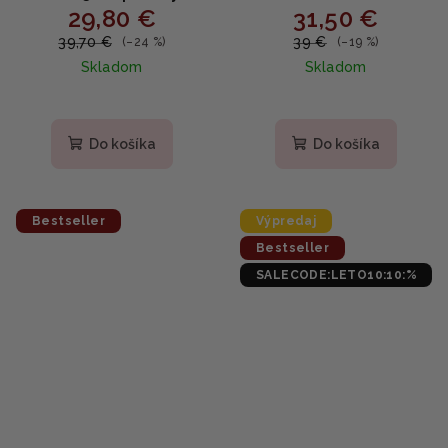
29,80 €
31,50 €
booster s
Omladzujúce sérum s
mikroihličkovou
extraktom ženšenu 30ml
39,70 €
39 €
(–24 %)
(–19 %)
technológiou 50ml
Skladom
Skladom
Priemerné
hodnotenie
produktu
Do košíka
Do košíka
je
5,0
z
5
Bestseller
Výpredaj
hviezdičiek.
Bestseller
SALECODE:LETO10:10:%