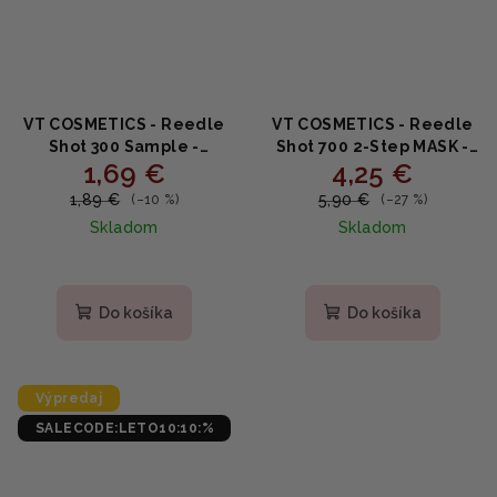
VT COSMETICS - Reedle
VT COSMETICS - Reedle
Shot 300 Sample -
Shot 700 2-Step MASK -
1,69 €
4,25 €
Spevňujúci mini booster
Dvojkroková pleťová
2ml (VZORKA)
maska
1,89 €
5,90 €
(–10 %)
(–27 %)
Skladom
Skladom
Priemerné
hodnotenie
produktu
Do košíka
Do košíka
je
5,0
z
5
Výpredaj
hviezdičiek.
SALECODE:LETO10:10:%