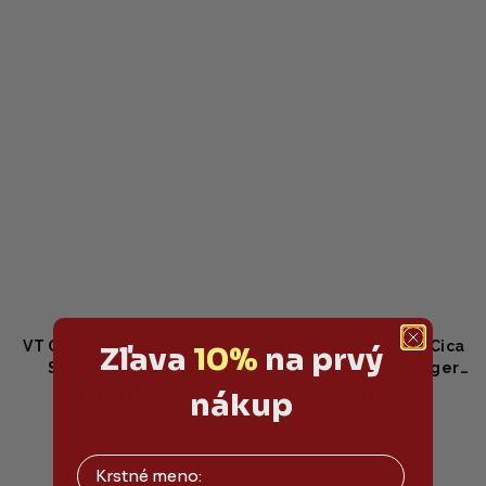
5,0
5,0
z
z
5
5
hviezdičiek.
hviezdičiek.
VT COSMETICS - Reedle
VT COSMETICS - Pro Cica
Zľava
10%
na prvý
Shot 700 - Pleťový
Centella Asiatica Tiger
40,90 €
7,50 €
booster s
Clear Spot Patch -
nákup
mikroihličkovou
Náplasti na akné s
47,45 €
7,90 €
(–13 %)
(–5 %)
technológiou 30ml
centellou asiatica pre
Skladom
Skladom
rýchle hojenie 4 ks
Priemerné