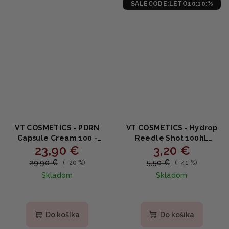
SALECODE:LETO10:10:%
VT COSMETICS - PDRN
VT COSMETICS - Hydrop
Capsule Cream 100 -
Reedle Shot 100hL
23,90 €
3,20 €
Regeneračný kapsulový
2‑Step Mask -
krém s PDRN, 10 typmi
Hydratačná maska s
29,90 €
5,50 €
(–20 %)
(–41 %)
kyseliny hyalurónovej a
Cica Reedle™ a HA 34,5 g
Skladom
Skladom
peptidmi 50ml
Priemerné
Priemerné
hodnotenie
hodnotenie
produktu
produktu
Do košíka
Do košíka
je
je