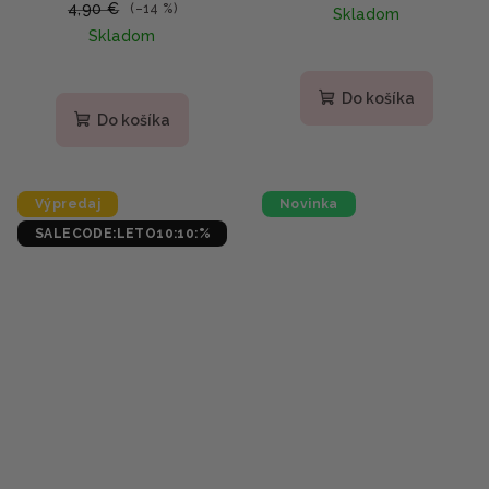
maska na nohy
s pupočníkom a
4,90 €
(–14 %)
Skladom
kalamínom 5g
Skladom
Do košíka
Do košíka
Výpredaj
Novinka
SALECODE:LETO10:10:%