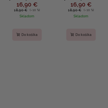
16,90 €
16,90 €
Drop - Tónovaný lesk na
Drop - Tónovaný lesk na
pery s ceramidom a
pery s ceramidom a
18,90 €
18,90 €
(–10 %)
(–10 %)
panthenolom 6g
panthenolom 6g
Skladom
Skladom
Do košíka
Do košíka