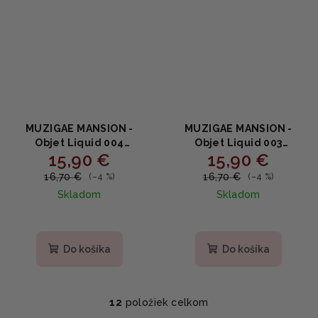
MUZIGAE MANSION -
MUZIGAE MANSION -
Objet Liquid 004
Objet Liquid 003
15,90 €
15,90 €
Affection - dlhotrvajúci
Stranger - dlhotrvajúci
tekutý rúž s matným
tekutý rúž s matným
16,70 €
16,70 €
(–4 %)
(–4 %)
efektom 6ml
efektom 6ml
Skladom
Skladom
Do košíka
Do košíka
12
položiek celkom
O