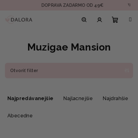
Prejsť
DOPRAVA ZADARMO OD 49€
VZORKA
na
obsah
Nákupn
Hľadať
Prihlásenie
Muzigae Mansion
košík
Otvoriť filter
R
a
Najpredávanejšie
Najlacnejšie
Najdrahšie
d
e
Abecedne
n
i
V