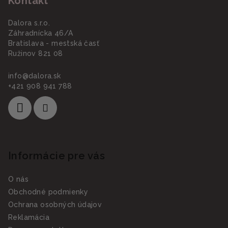
Kontakt
e
Dalora s.r.o.
Záhradnícka 46/A
Bratislava - mestská časť
Ružinov 821 08
info
@
dalora.sk
+421 908 941 788
Informácie pre vás
O nás
Obchodné podmienky
Ochrana osobných údajov
Reklamácia