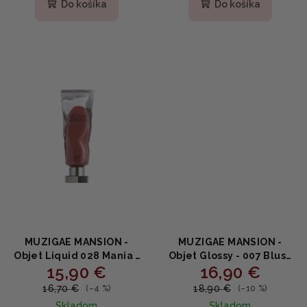
produktu
Do košíka
Do košíka
je
5,0
z
5
hviezdičiek.
MUZIGAE MANSION -
MUZIGAE MANSION -
Objet Liquid 028 Mania -
Objet Glossy - 007 Blush
15,90 €
16,90 €
dlhotrvajúci tekutý rúž s
Drop - Tónovaný lesk na
matným efektom 6ml
pery s ceramidom a
16,70 €
18,90 €
(–4 %)
(–10 %)
panthenolom 6g
Skladom
Skladom