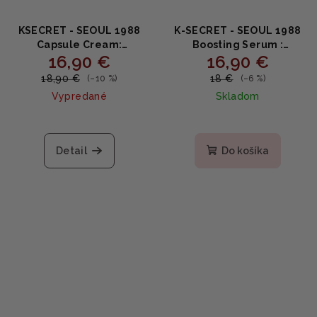
KSECRET - SEOUL 1988
K-SECRET - SEOUL 1988
Capsule Cream:
Boosting Serum :
16,90 €
16,90 €
Niacinamide 5% + Yuja -
Collagen Complex 7 +
Rozjasňujúci kapsulový
Red Ginseng -
18,90 €
18 €
(–10 %)
(–6 %)
krém s 5% niacínamidom
Spevňujúce kolagénové
Vypredané
Skladom
a yuzu 50ml
sérum s červeným
ženšenom 30ml
Detail
Do košíka