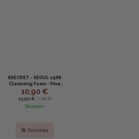
KSECRET - SEOUL 1988
Cleansing Foam : Pine
10,90 €
Cica 1% + Probiotics -
Čistiaca pena s
15,50 €
(–29 %)
extraktom borovice
Skladom
150ml
Do košíka