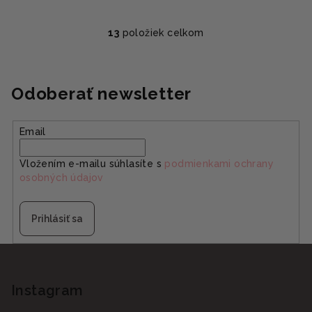
13
položiek celkom
O
v
l
á
Odoberať newsletter
d
a
Email
c
i
Vložením e-mailu súhlasíte s
podmienkami ochrany
e
osobných údajov
p
r
v
Prihlásiť sa
k
y
Z
v
á
ý
p
Instagram
p
ä
i