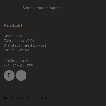
Sledovať na Instagrame
Kontakt
Dalora s.r.o.
Záhradnícka 46/A
Bratislava - mestská časť
Ružinov 821 08
info
@
dalora.sk
+421 908 941 788
Informácie pre vás