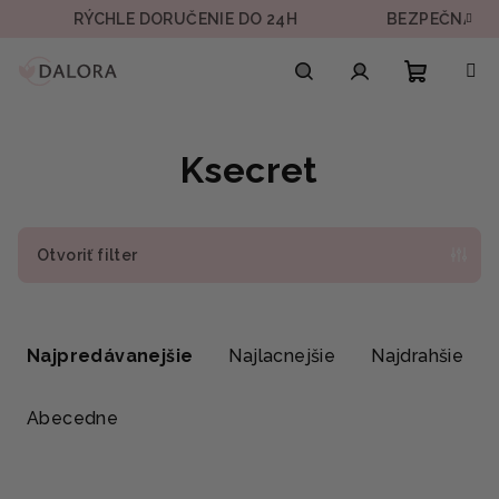
Prejsť
RÝCHLE DORUČENIE DO 24H
BEZPEČNÁ PLAT
na
obsah
Nákupn
Hľadať
Prihlásenie
Ksecret
košík
Otvoriť filter
R
a
Najpredávanejšie
Najlacnejšie
Najdrahšie
d
e
Abecedne
n
i
V