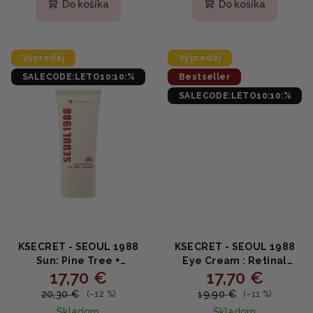
produktu
produktu
Do košíka
Do košíka
je
je
5,0
5,0
z
z
5
5
Výpredaj
Výpredaj
hviezdičiek.
hviezdičiek.
SALECODE:LETO10:10:%
Bestseller
SALECODE:LETO10:10:%
KSECRET - SEOUL 1988
KSECRET - SEOUL 1988
Sun: Pine Tree +
Eye Cream : Retinal
17,70 €
17,70 €
Ceramide SPF50+ PA++++ -
Liposome 2% +
Ceramidový SPF krém s
Fermented Bean -
20,30 €
19,90 €
(–12 %)
(–11 %)
extraktom z borovice
Omladzujúci očný krém s
Skladom
Skladom