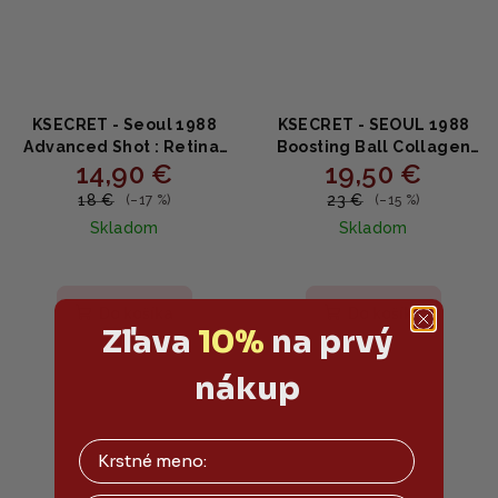
KSECRET - Seoul 1988
KSECRET - SEOUL 1988
Advanced Shot : Retinal
Boosting Ball Collagen
14,90 €
19,50 €
Liposome 12% + Black
100% - Lyofilizované
Rice - protivráskové
kolagénové kapsuly pre
18 €
23 €
(–17 %)
(–15 %)
sérum s retinalom a
pevnosť a hydratáciu 7 ks
Skladom
Skladom
ryžovým extraktom 15ml
Do košíka
Do košíka
Zľava
10%
na prvý
nákup