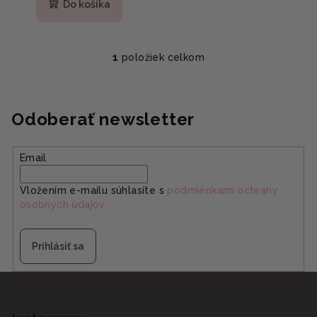
produktu
Do košíka
je
5,0
z
5
1
položiek celkom
O
hviezdičiek.
v
l
á
Odoberať newsletter
d
a
Email
c
i
Vložením e-mailu súhlasíte s
podmienkami ochrany
e
osobných údajov
p
r
v
Prihlásiť sa
k
y
Z
v
á
ý