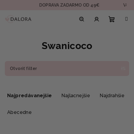
Prejsť
DOPRAVA ZADARMO OD 49€
VZORK
na
obsah
Nákupn
Hľadať
Prihlásenie
Swanicoco
košík
Otvoriť filter
R
a
Najpredávanejšie
Najlacnejšie
Najdrahšie
d
e
Abecedne
n
i
V