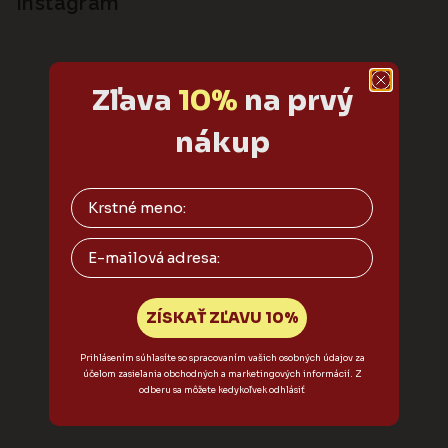
p
Instagram
p
ä
i
s
t
u
i
Zľava
10%
na prvý
e
nákup
Email
ZÍSKAŤ ZĽAVU 10%
Prihlásením súhlasíte so spracovaním vašich osobných údajov za
účelom zasielania obchodných a marketingových informácií. Z
odberu sa môžete kedykoľvek odhlásiť