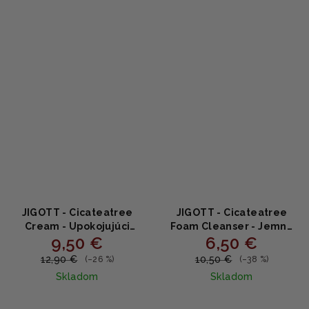
z
5
hviezdičiek.
JIGOTT - Cicateatree
JIGOTT - Cicateatree
Cream - Upokojujúci
Foam Cleanser - Jemná
9,50 €
6,50 €
krém s centellou a tea
pena na čistenie s
tree 50ml
Centella asiatica a tea
12,90 €
10,50 €
(–26 %)
(–38 %)
tree 180ml
Skladom
Skladom