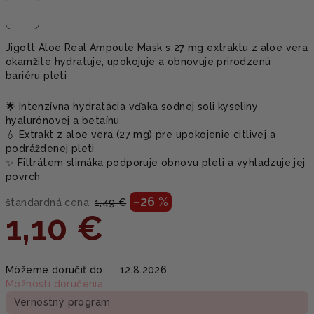
Jigott Aloe Real Ampoule Mask s 27 mg extraktu z aloe vera
okamžite hydratuje, upokojuje a obnovuje prirodzenú
bariéru pleti
🌟 Intenzívna hydratácia vďaka sodnej soli kyseliny
hyalurónovej a betaínu
💧 Extrakt z aloe vera (27 mg) pre upokojenie citlivej a
podráždenej pleti
✨ Filtrátem slimáka podporuje obnovu pleti a vyhladzuje jej
povrch
–26 %
štandardná cena:
1,49 €
1,10 €
Jednotková
Môžeme doručiť do:
12.8.2026
cena:
Možnosti doručenia
Vernostný program