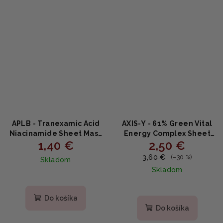
APLB - Tranexamic Acid
AXIS-Y - 61% Green Vital
Niacinamide Sheet Mask
Energy Complex Sheet
1,40 €
2,50 €
- Rozjasňujúca a
Mask - Upokojujúca
hydratačná plátená
plátenná maska s 61%
3,60 €
(–30 %)
Skladom
maska s niacínamidom
artemisie a centellou
Skladom
25ml
27ml
Do košíka
Do košíka