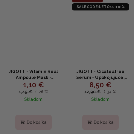
SALECODE:LETO10:10:%
JIGOTT - Vitamin Real
JIGOTT - Cicateatree
Ampoule Mask -
Serum - Upokojujúce,
1,10 €
8,50 €
Omladzujúca ampulová
rozjasňujúce sérum s
maska s vitamínmi a
centellou a tea tree
1,49 €
12,90 €
(–26 %)
(–34 %)
ženšenom 27ml
40ml
Skladom
Skladom
Priemerné
hodnotenie
produktu
Do košíka
Do košíka
je
5,0