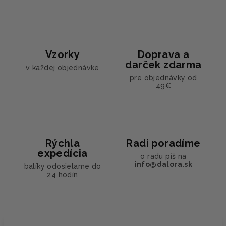
Vzorky
Doprava a
darček zdarma
v každej objednávke
pre objednávky od
49€
Rýchla
Radi poradíme
expedícia
o radu píš na
info@dalora.sk
balíky odosielame do
24 hodín