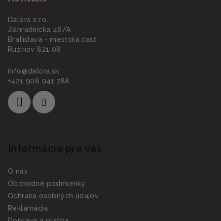
Dalora s.r.o.
Záhradnícka 46/A
Bratislava - mestská časť
Ružinov 821 08
info
@
dalora.sk
+421 908 941 788
Informácie pre vás
O nás
Obchodné podmienky
Ochrana osobných údajov
Reklamácia
Doprava a platba