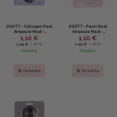
JIGOTT - Collagen Real
JIGOTT - Pearl Real
Ampoule Mask -
Ampoule Mask -
1,10 €
1,10 €
Kolagénová ampulová
Rozjasňujúca plátenná
plátená maska na
maska s perlovým
1,49 €
1,49 €
(–26 %)
(–26 %)
vyživenie a spevnenie
extraktom 27ml
Skladom
Skladom
pleti 27ml
Priemerné
hodnotenie
produktu
Do košíka
Do košíka
je
5,0
z
5
hviezdičiek.