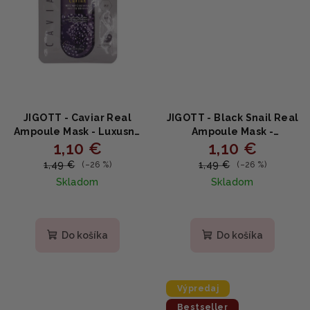
JIGOTT - Caviar Real
JIGOTT - Black Snail Real
Ampoule Mask - Luxusná
Ampoule Mask -
1,10 €
1,10 €
pleťová maska s
Regeneračná ampulková
kaviárom a kolagénom
maska so slimačím
1,49 €
1,49 €
(–26 %)
(–26 %)
27ml
extraktom 27ml
Skladom
Skladom
Priemerné
Priemerné
hodnotenie
hodnotenie
produktu
produktu
Do košíka
Do košíka
je
je
5,0
5,0
z
z
5
5
Výpredaj
hviezdičiek.
hviezdičiek.
Bestseller