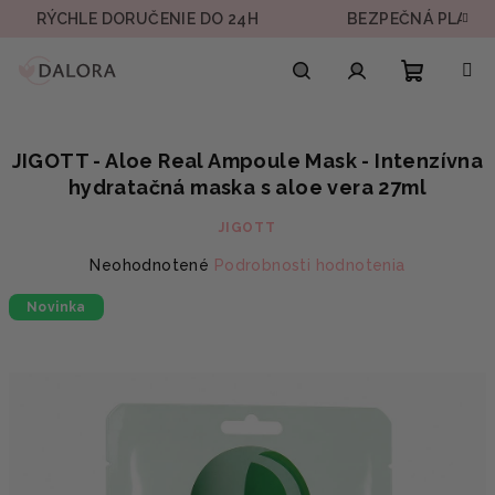
Prejsť
CHLE DORUČENIE DO 24H
BEZPEČNÁ PLATBA
na
obsah
Nákupn
Hľadať
Prihlásenie
JIGOTT - Aloe Real Ampoule Mask - Intenzívna
košík
hydratačná maska s aloe vera 27ml
JIGOTT
Priemerné
Neohodnotené
Podrobnosti hodnotenia
hodnotenie
Novinka
produktu
je
0,0
z
5
hviezdičiek.