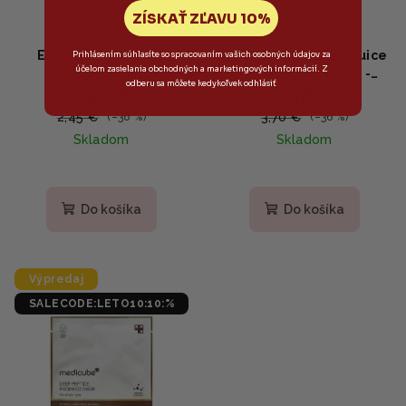
ZÍSKAŤ ZĽAVU 10%
ETUDE HOUSE - 0.2
ROUND LAB - Birch Juice
Prihlásením súhlasíte so spracovaním vašich osobných údajov za
účelom zasielania obchodných a marketingových informácií. Z
Therapy Air Mask
Moisturizing MASK -
odberu sa môžete kedykoľvek odhlásiť
1,50 €
2,36 €
HYALURONIC ACID -
Hydratačná plátená
Pleťová maska s
maska s brezovou šťavou
2,45 €
3,70 €
(–38 %)
(–36 %)
kyselinou hyalurónovou
25ml
Skladom
Skladom
20ml
Do košíka
Do košíka
Výpredaj
SALECODE:LETO10:10:%