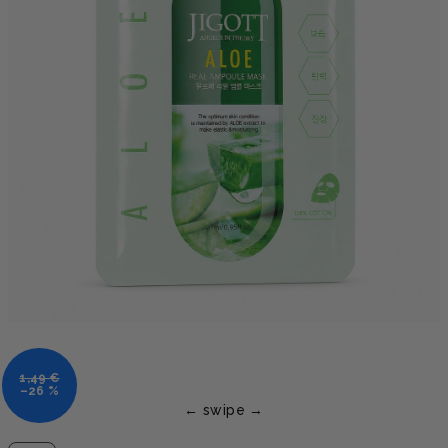
1,49 €
–26 %