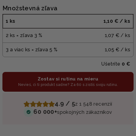
Množstevná zľava
1 ks
1,10 €
/ ks
2 ks = zľava 3 %
1,07 €
/ ks
3 a viac ks = zľava 5 %
1,05 €
/ ks
Ušetríte
0 €
Zostav si rutinu na mieru
Nevieš, či ti produkt sadne? Za 60 s zistíš svoju rutinu.
4.9 / 5
z 1 548 recenzií
60 000+
spokojných zákazníkov