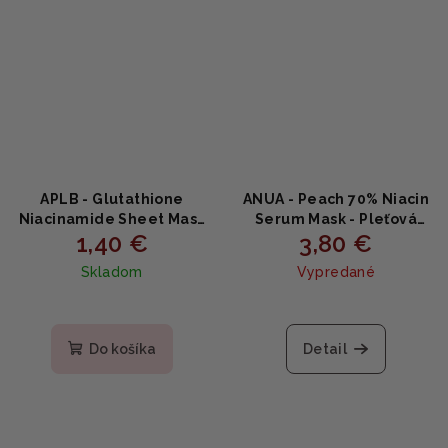
APLB - Glutathione
ANUA - Peach 70% Niacin
Niacinamide Sheet Mask
Serum Mask - Pleťová
1,40 €
3,80 €
- Rozjasňujúca plátená
maska s broskyňovým
maska s niacínamidom a
extraktom a
Skladom
Vypredané
glutatiónom 25ml
niacínamidom 25ml
Priemerné
hodnotenie
produktu
Do košíka
Detail
je
5,0
z
5
hviezdičiek.