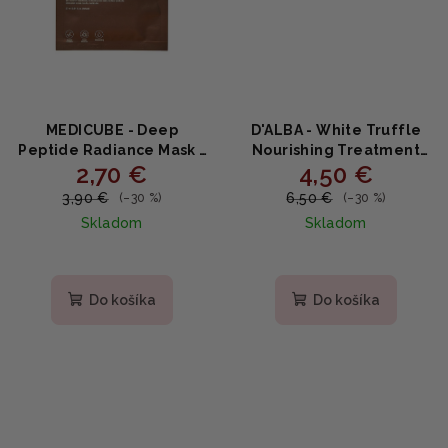
MEDICUBE - Deep
D'ALBA - White Truffle
Peptide Radiance Mask -
Nourishing Treatment
2,70 €
4,50 €
Rozjasňujúca plátená
Mask - Vyživujúca
maska s peptidmi 27ml
plátená maska s
3,90 €
6,50 €
(–30 %)
(–30 %)
hľuzovkou 25ml
Skladom
Skladom
Priemerné
Priemerné
hodnotenie
hodnotenie
produktu
produktu
Do košíka
Do košíka
je
je
5,0
5,0
z
z
5
5
hviezdičiek.
hviezdičiek.