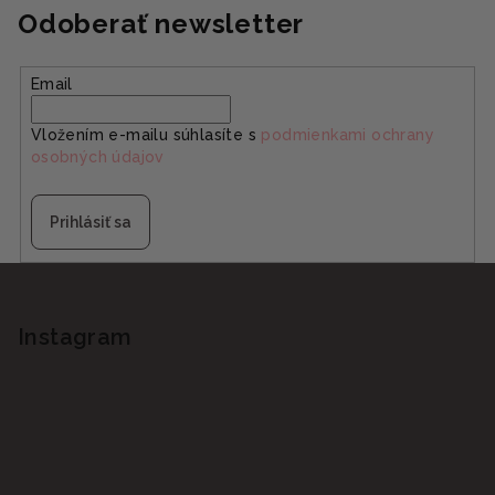
Odoberať newsletter
Email
Vložením e-mailu súhlasíte s
podmienkami ochrany
osobných údajov
Prihlásiť sa
Z
á
p
Instagram
ä
t
i
e