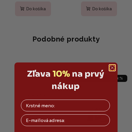
Do košíka
Do košíka
Podobné produkty
Výpredaj
Zľava
10%
na prvý
SALECODE:LETO10:10:%
nákup
Email