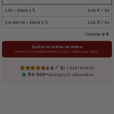
2 ks = zľava 3 %
2,29 €
/ ks
3 a viac ks = zľava 5 %
2,24 €
/ ks
Ušetríte
0 €
Zostav si rutinu na mieru
Nevieš, či ti produkt sadne? Za 60 s zistíš svoju rutinu.
4.9 / 5
z 1 548 recenzií
60 000+
spokojných zákazníkov