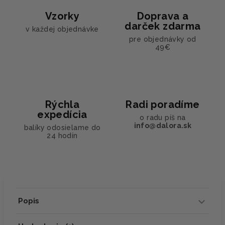
Vzorky
Doprava a
darček zdarma
v každej objednávke
pre objednávky od
49€
Rýchla
Radi poradíme
expedícia
o radu píš na
info@dalora.sk
balíky odosielame do
24 hodín
Popis