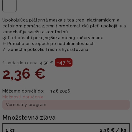
Upokojujúca plátenná maska s tea tree, niacínamidom a
ectoinom pomáha zjemniť problematickú pleť, upokojiť ju a
zanechať ju sviežu a komfortnú.
🌿 Pleť pôsobí pokojnejšie a menej začervenane
✨ Pomáha pri stopách po nedokonalostiach
💧 Zanechá pokožku fresh a hydratovanú
–47 %
štandardná cena:
4,50 €
2,36 €
Jednotková
Môžeme doručiť do:
12.8.2026
cena:
Možnosti doručenia
Vernostný program
Množstevná zľava
1 ks
2,36 €
/ ks