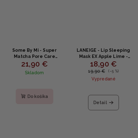
Some By Mi - Super
LANEIGE - Lip Sleeping
Matcha Pore Care
Mask EX Apple Lime -
21,90 €
18,90 €
Starter Kit - Super
Nočná maska na pery
Matcha sada pre
20g
19,90 €
(–5 %)
Skladom
starostlivosť o póry 4ks
Vypredané
Do košíka
Detail