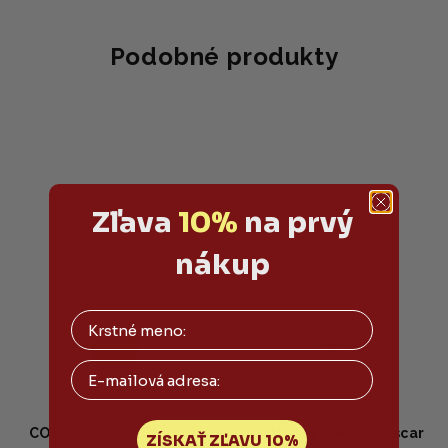
Podobné produkty
Zľava
10%
na prvý
nákup
Email
COSRX - AC Collection
SKIN1004 - Madagascar
ZÍSKAŤ ZĽAVU 10%