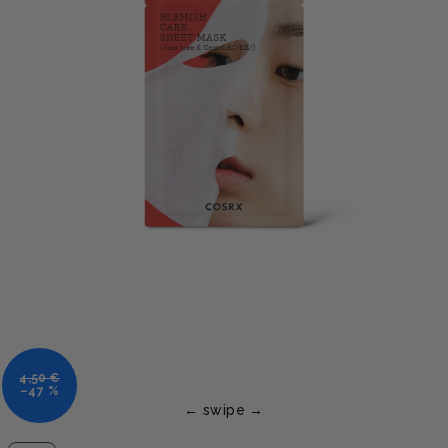
4,50 €
–47 %