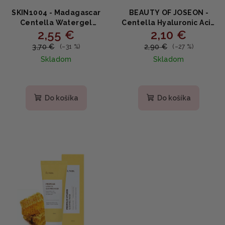
SKIN1004 - Madagascar
BEAUTY OF JOSEON -
Centella Watergel
Centella Hyaluronic Acid
2,55 €
2,10 €
Sheet Ampoule Mask -
Calming Mask (Nová
Hydratačná maska s
verzia) - upokojujúca
3,70 €
2,90 €
(–31 %)
(–27 %)
výťažkom z centella
plátenna maska 18ml
Skladom
Skladom
asiatica 1ks
Priemerné
hodnotenie
produktu
Do košíka
Do košíka
je
5,0
z
5
hviezdičiek.