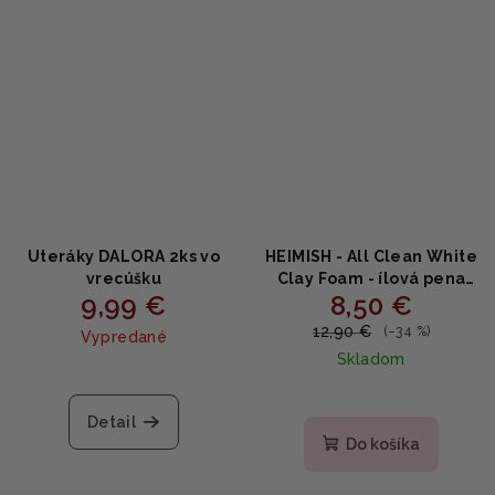
Uteráky DALORA 2ks vo
HEIMISH - All Clean White
vrecúšku
Clay Foam - ílová pena
9,99 €
8,50 €
150g
12,90 €
(–34 %)
Vypredané
Skladom
Detail
Do košíka