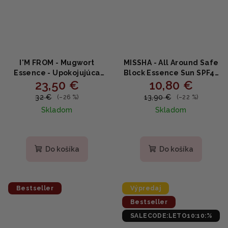
I'M FROM - Mugwort
MISSHA - All Around Safe
Essence - Upokojujúca
Block Essence Sun SPF45
23,50 €
10,80 €
pleťová esencia z paliny
PA+++ - Ľahká esencia s
150ml
ochranným faktorom
32 €
13,90 €
(–26 %)
(–22 %)
50ml
Skladom
Skladom
Do košíka
Do košíka
Bestseller
Výpredaj
Bestseller
SALECODE:LETO10:10:%