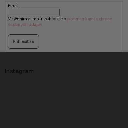
Email
Vložením e-mailu súhlasíte s
podmienkami ochrany
osobných údajov
Prihlásiť sa
Z
á
p
Instagram
ä
t
i
e