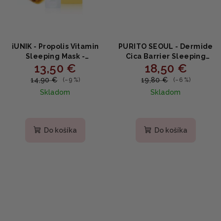
iUNIK - Propolis Vitamin
PURITO SEOUL - Dermide
Sleeping Mask -
Cica Barrier Sleeping
13,50 €
18,50 €
vitamínová nočná maska
Pack - Nočná maska 80ml
s propolisom 60ml
14,90 €
19,80 €
(–9 %)
(–6 %)
Skladom
Skladom
Do košíka
Do košíka