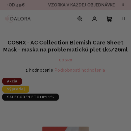
Prejsť
 49€
VZORKA V KAŽDEJ OBJEDNÁVKE
RÝC
na
obsah
Nákupn
Hľadať
Prihlásenie
COSRX - AC Collection Blemish Care Sheet
košík
Mask - maska na problematickú pleť 1ks/26ml
COSRX
Priemerné
1 hodnotenie
Podrobnosti hodnotenia
hodnotenie
Akcia
produktu
je
Výpredaj
5,0
SALECODE:LETO10:10:%
z
5
hviezdičiek.