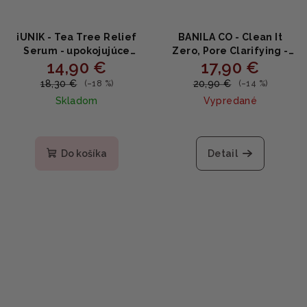
iUNIK - Tea Tree Relief
BANILA CO - Clean It
Serum - upokojujúce
Zero, Pore Clarifying -
14,90 €
17,90 €
sérum 50ml
čistiaci a odličujúci
balzam na rozšírené póry
18,30 €
20,90 €
(–18 %)
(–14 %)
100ml
Skladom
Vypredané
Do košíka
Detail