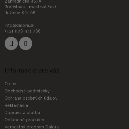
Záhradnícka 46/A
Bratislava - mestská časť
Ružinov 821 08
info
@
dalora.sk
+421 908 941 788
Informácie pre vás
O nás
Obchodné podmienky
Ochrana osobných údajov
Reklamácia
Doprava a platba
Obľúbené produkty
Vernostný program Dalora