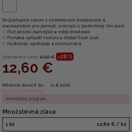
Rozjasňujúce sérum s vitamínovým komplexom a
niacínamidom pre jasnejší, sviežejší a zjednotený tón pleti.
✨ Pleť pôsobí žiarivejšie a oddýchnutejšie
✨ Pomáha vyhladiť textúru a dodať fresh look
✨ Hydratuje, upokojuje a rozmaznáva
–28 %
štandardná cena:
17,50 €
12,60 €
Jednotková
Môžeme doručiť do:
12.8.2026
cena:
Možnosti doručenia
Vernostný program
Množstevná zľava
1 ks
12,60 €
/ ks