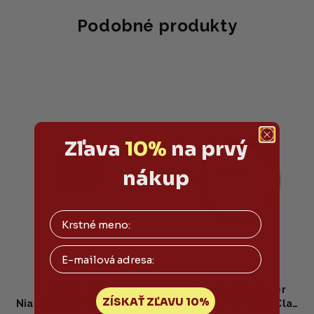
Podobné produkty
Zľava
10%
na prvý
nákup
Email
COSRX - The
Some By Mi - Super
ZÍSKAŤ ZĽAVU 10%
Niacinamide 15 Serum -
Matcha Pore Clean Clay