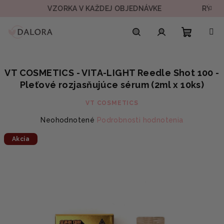
Prejsť
VZORKA V KAŽDEJ OBJEDNÁVKE
RÝCHLE DORU
na
obsah
Nákupn
Hľadať
Prihlásenie
VT COSMETICS - VITA-LIGHT Reedle Shot 100 -
košík
Pleťové rozjasňujúce sérum (2ml x 10ks)
VT COSMETICS
Priemerné
Neohodnotené
Podrobnosti hodnotenia
hodnotenie
Akcia
produktu
je
0,0
z
5
hviezdičiek.