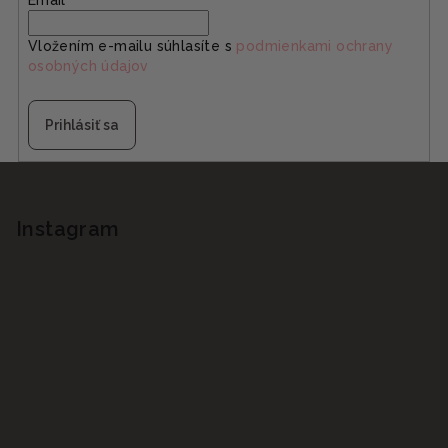
Email
Vložením e-mailu súhlasíte s
podmienkami ochrany
osobných údajov
Prihlásiť sa
Z
á
p
Instagram
ä
t
i
e