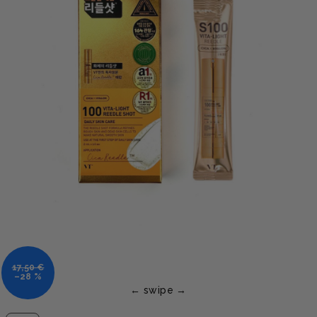
17,50 €
–28 %