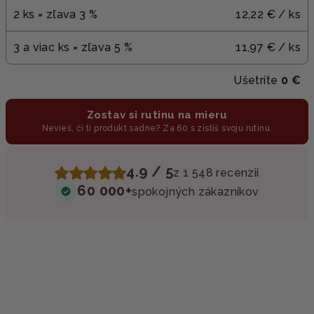
2 ks = zľava 3 %
12,22 €
/ ks
3 a viac ks = zľava 5 %
11,97 €
/ ks
Ušetríte
0 €
Zostav si rutinu na mieru
Nevieš, či ti produkt sadne? Za 60 s zistíš svoju rutinu.
4.9 / 5
z 1 548 recenzií
60 000+
spokojných zákazníkov