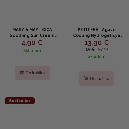
MARY & MAY - CICA
PETITFEE - Agave
Soothing Sun Cream
Cooling Hydrogel Eye
4,90 €
13,90 €
SPF50 PA++++ MINI - CICA
Mask - Chladivé náplasti
opaľovací krém 12ml
na očné okolie s
15 €
(–7 %)
Skladom
výťažkom z agáve 60ks
Skladom
Priemerné
hodnotenie
Do košíka
produktu
Do košíka
je
4,7
z
5
Bestseller
hviezdičiek.