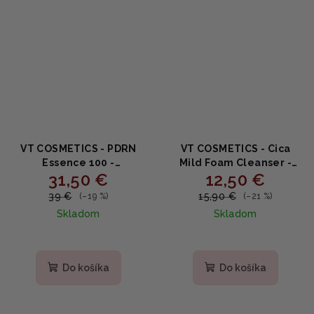
VT COSMETICS - PDRN
VT COSMETICS - Cica
Essence 100 -
Mild Foam Cleanser -
31,50 €
12,50 €
Omladzujúce sérum s
Jemná čistiaca pena s
extraktom ženšenu 30ml
pupočníkom ázijským
39 €
15,90 €
(–19 %)
(–21 %)
300ml
Skladom
Skladom
Do košíka
Do košíka