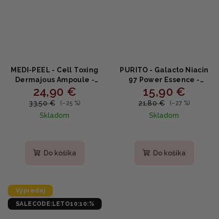
MEDI-PEEL - Cell Toxing
PURITO - Galacto Niacin
Dermajous Ampoule -
97 Power Essence -
24,90 €
15,90 €
omladzujúca ampulka
esencia s Galactomyces
100ml
a Niacinamidom 5% 60ml
33,50 €
21,80 €
(–25 %)
(–27 %)
Skladom
Skladom
Do košíka
Do košíka
Výpredaj
SALECODE:LETO10:10:%