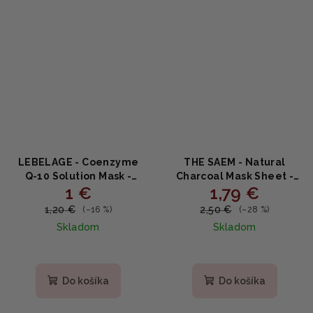
LEBELAGE - Coenzyme
THE SAEM - Natural
Q-10 Solution Mask -
Charcoal Mask Sheet -
1 €
1,79 €
Vyživujúca plátenná
Čistiaca plátenná maska
maska s koenzýmom Q10
s aktívnym uhlím 21ml
1,20 €
2,50 €
(–16 %)
(–28 %)
25g
Skladom
Skladom
Do košíka
Do košíka