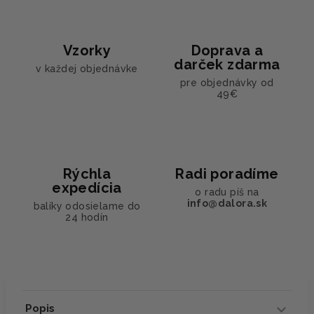
Vzorky
Doprava a
darček zdarma
v každej objednávke
pre objednávky od
49€
Rýchla
Radi poradíme
expedícia
o radu píš na
info@dalora.sk
balíky odosielame do
24 hodín
Popis