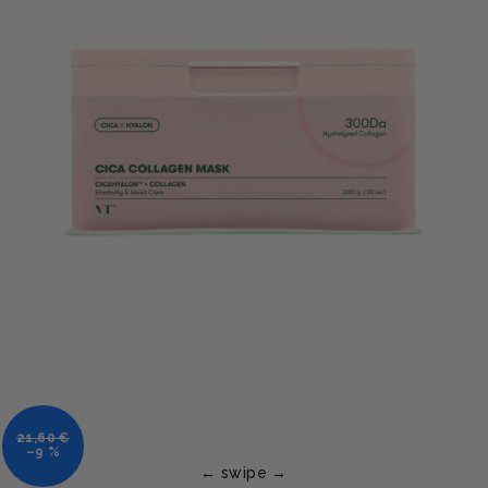
21,60 €
–9 %