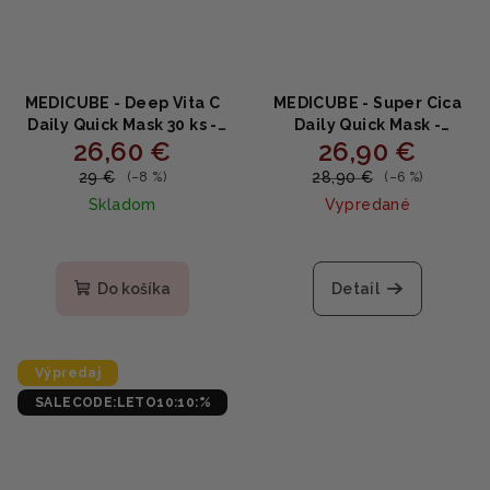
MEDICUBE - Deep Vita C
MEDICUBE - Super Cica
Daily Quick Mask 30 ks -
Daily Quick Mask -
26,60 €
26,90 €
Rozjasňujúce denné
Upokojujúce denné
masky s vitamínom C a
plátenkové masky s Cica
29 €
28,90 €
(–8 %)
(–6 %)
niacínamidom 350g
a kyselinou
Skladom
Vypredané
hyalurónovou 30 ks
Do košíka
Detail
Výpredaj
SALECODE:LETO10:10:%