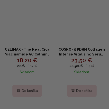
CELIMAX - The Real Cica
COSRX - 5 PDRN Collagen
Niacinamide AC Calming
Intense Vitalizing Serum
18,20 €
23,50 €
Serum - Upokojujúce
- Revitalizačné sérum s
sérum s cica a
PDRN DNA komplexom a
22 €
24,90 €
(–17 %)
(–5 %)
niacínamidom 40ml
kolagénom 100ml
Skladom
Skladom
Priemerné
hodnotenie
produktu
Do košíka
Do košíka
je
5,0
z
5