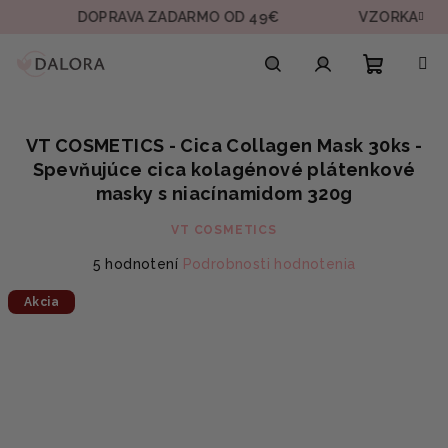
Prejsť
DOPRAVA ZADARMO OD 49€
VZORKA V KAŽDEJ 
na
obsah
Nákupn
Hľadať
Prihlásenie
VT COSMETICS - Cica Collagen Mask 30ks -
košík
Spevňujúce cica kolagénové plátenkové
masky s niacínamidom 320g
VT COSMETICS
Priemerné
5 hodnotení
Podrobnosti hodnotenia
hodnotenie
Akcia
produktu
je
5,0
z
5
hviezdičiek.