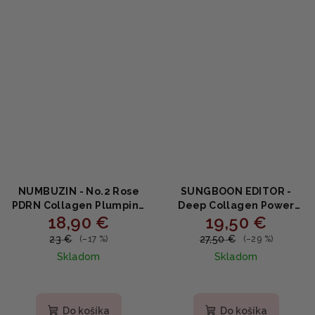
hviezdičiek.
NUMBUZIN - No.2 Rose
SUNGBOON EDITOR -
PDRN Collagen Plumping
Deep Collagen Power
18,90 €
19,50 €
Serum - Vypĺňajúce
Boosting Cream In
sérum s PDRN a
Serum - Spevňujúce
23 €
27,50 €
(–17 %)
(–29 %)
kolagénom 30ml
cream-in-serum s
Skladom
Skladom
kolagénom a
niacínamidom 30ml
Priemerné
hodnotenie
produktu
Do košíka
Do košíka