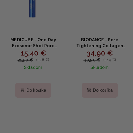
MEDICUBE - One Day
BIODANCE - Pore
Exosome Shot Pore
Tightening Collagen
15,40 €
34,90 €
Ampoule 25000 -
Ampoule - Ampulka s
Sťahujúce ampulové
kolagénom pre zúženie
21,50 €
40,90 €
(–28 %)
(–14 %)
sérum s exozómami a
pórov 50ml
Skladom
Skladom
niacínamidom 13ml
Do košíka
Do košíka