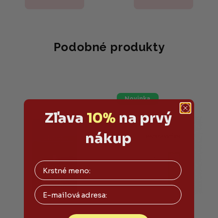
je
5,0
z
5
hviezdičiek.
Podobné produkty
Novinka
Zľava
10%
na prvý
nákup
Email