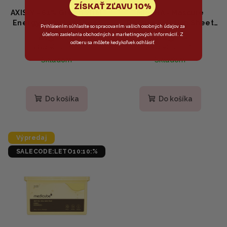
ZÍSKAŤ ZĽAVU 10%
AXIS-Y - 61% Green Vital
MISSHA - Mascure
Energy Complex Sheet
Rescue Solution Sheet
Prihlásením súhlasíte so spracovaním vašich osobných údajov za
2,50 €
2,15 €
Mask - Upokojujúca
Mask - Obnovujúca
účelom zasielania obchodných a marketingových informácií. Z
plátenná maska s 61%
plátenná maska s
odberu sa môžete kedykoľvek odhlásiť
3,60 €
2,50 €
(–30 %)
(–14 %)
artemisie a centellou
madecassosidom a
Skladom
Skladom
27ml
ceramidom 28ml
Do košíka
Do košíka
Výpredaj
SALECODE:LETO10:10:%