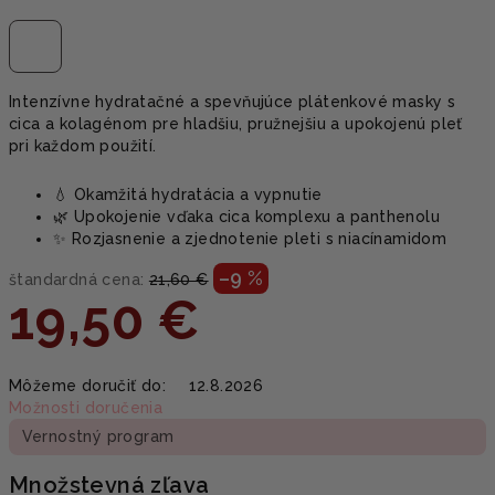
Intenzívne hydratačné a spevňujúce plátenkové masky s
cica a kolagénom pre hladšiu, pružnejšiu a upokojenú pleť
pri každom použití.
💧 Okamžitá hydratácia a vypnutie
🌿 Upokojenie vďaka cica komplexu a panthenolu
✨ Rozjasnenie a zjednotenie pleti s niacínamidom
–9 %
štandardná cena:
21,60 €
19,50 €
Jednotková
Môžeme doručiť do:
12.8.2026
cena:
Možnosti doručenia
Vernostný program
Množstevná zľava