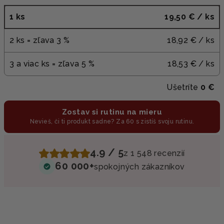
1 ks
19,50 €
/ ks
2 ks = zľava 3 %
18,92 €
/ ks
3 a viac ks = zľava 5 %
18,53 €
/ ks
Ušetríte
0 €
Zostav si rutinu na mieru
Nevieš, či ti produkt sadne? Za 60 s zistíš svoju rutinu.
4.9 / 5
z 1 548 recenzií
60 000+
spokojných zákazníkov