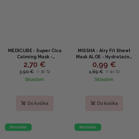
MEDICUBE - Super Cica
MISSHA - Airy Fit Sheet
Calming Mask -
Mask ALOE - Hydratačná
2,70 €
0,99 €
Upokojujúca plátená
plátená maska s aloe
maska s Cica 22g
vera 19g
3,90 €
1,69 €
(–30 %)
(–41 %)
Skladom
Skladom
Priemerné
hodnotenie
produktu
Do košíka
Do košíka
je
4,5
z
5
Novinka
Novinka
hviezdičiek.