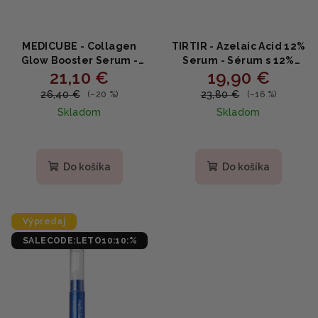
MEDICUBE - Collagen
TIRTIR - Azelaic Acid 12%
Glow Booster Serum -
Serum - Sérum s 12%
21,10 €
19,90 €
Rozžiarujúce a
kyselinou azelaovou
posilňujúce sérum s
proti začervenaniu a
26,40 €
23,80 €
(–20 %)
(–16 %)
kolagénom 15ml
nedokonalostiam 30ml
Skladom
Skladom
Priemerné
hodnotenie
produktu
Do košíka
Do košíka
je
4,0
z
5
Výpredaj
hviezdičiek.
SALECODE:LETO10:10:%