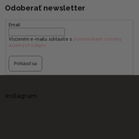
Odoberať newsletter
Email
Vložením e-mailu súhlasíte s
podmienkami ochrany
osobných údajov
Prihlásiť sa
Z
á
p
Instagram
ä
t
i
e