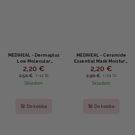
MEDIHEAL - Dermaplus
MEDIHEAL - Ceramide
Low Molecular
Essential Mask Moisture
2,20 €
2,20 €
Hyaluronic Acid Mask -
Barrier - Bariérová
Intenzívne hydratačná
plátenná maska s
2,50 €
2,90 €
(–12 %)
(–24 %)
plátenná maska s 8 typmi
ceramidmi a pantenolom
Skladom
Skladom
kyseliny hyalurónovej
24ml
22ml
Do košíka
Do košíka