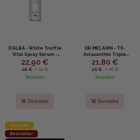
D'ALBA - White Truffle
DR.MELAXIN - TX-
Vital Spray Serum -
Astaxanthin Triple
22,90 €
21,80 €
Upokojujúce spray sérum
Brightening Jelly Serum
s bielou hľuzovkou a
- Rozjasňujúce sérum s
26 €
26 €
(–11 %)
(–16 %)
kyselinou hyalurónovou
astaxantínom a
Skladom
Skladom
100ml
tranexamovou kyselinou
30ml
Do košíka
Do košíka
Výpredaj
Bestseller