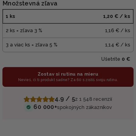
Množstevná zľava
1 ks
1,20 €
/ ks
2 ks = zľava 3 %
1,16 €
/ ks
3 a viac ks = zľava 5 %
1,14 €
/ ks
Ušetríte
0 €
Zostav si rutinu na mieru
Nevieš, či ti produkt sadne? Za 60 s zistíš svoju rutinu.
4.9 / 5
z 1 548 recenzií
60 000+
spokojných zákazníkov