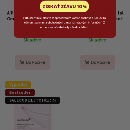
ZÍSKAŤ ZĽAVU 10%
A'PIEU - Green Tea Milk
AXIS-Y - 61% Green Vital
Prihlásením súhlasíte so spracovaním vašich osobných údajov za
One Pack - Upokojujúca
Energy Complex Sheet
účelom zasielania obchodných a marketingových informácií. Z
1,39 €
2,50 €
hydratačná plátenná
Mask - Upokojujúca
odberu sa môžete kedykoľvek odhlásiť
maska so zeleným čajom
plátenná maska s 61%
1,50 €
3,60 €
(–7 %)
(–30 %)
a mliečnymi extraktmi
artemisie a centellou
Skladom
Skladom
21g
27ml
Do košíka
Do košíka
Výpredaj
Bestseller
SALECODE:LETO10:10:%