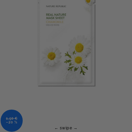
1,50 €
–20 %