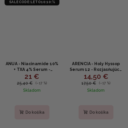
SALECODE:LETO10:10:%
ANUA - Niacinamide 10%
ARENCIA - Holy Hyssop
+ TXA 4% Serum -
Serum 12 - Rozjasňujúce
21 €
14,50 €
Rozjasňujúce sérum s
sérum s niacínamidom,
niacínamidom a
arbutínom a
25,40 €
17,50 €
(–17 %)
(–17 %)
kyselinou tranexamovou
hyaluronátom 30ml
Skladom
Skladom
30ml
Priemerné
hodnotenie
produktu
Do košíka
Do košíka
je
4,9
z