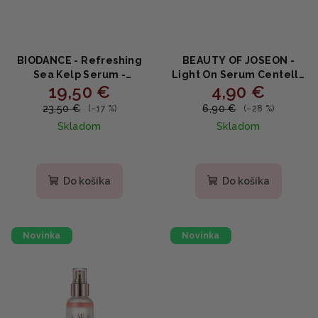
BIODANCE - Refreshing
BEAUTY OF JOSEON -
Sea Kelp Serum -
Light On Serum Centella
19,50 €
4,90 €
Upokojujúce sérum s
+ Vita C MINI -
fermentovaným
Rozjasňujúce sérum s
23,50 €
6,90 €
(–17 %)
(–28 %)
morským kelpom a
centellou a vitamínom C
Skladom
Skladom
niacínamidom 30ml
10ml
Do košíka
Do košíka
Novinka
Novinka