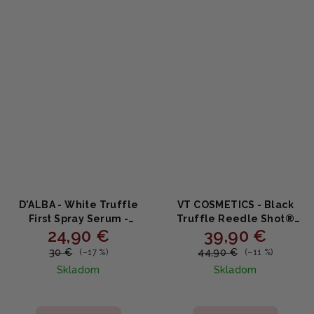
5
hviezdičiek.
D'ALBA - White Truffle
VT COSMETICS - Black
First Spray Serum -
Truffle Reedle Shot®
24,90 €
39,90 €
Rozjasňujúce a
100 - Omladzujúce
hydratačná sérum v
sérum s čiernym
30 €
44,90 €
(–17 %)
(–11 %)
spreji 100ml
hľuzovkovým extraktom
Skladom
Skladom
a niacínamidom 50ml