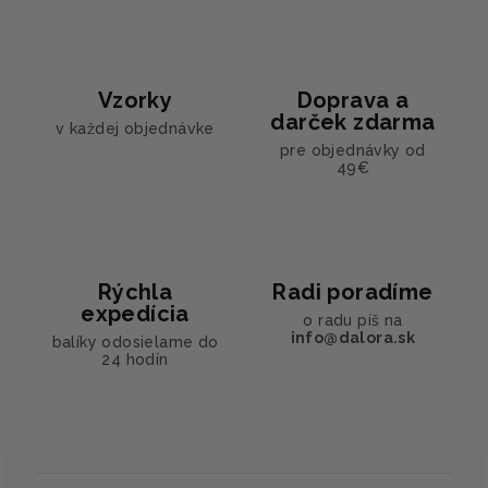
Vzorky
Doprava a
darček zdarma
v každej objednávke
pre objednávky od
49€
Rýchla
Radi poradíme
expedícia
o radu píš na
info@dalora.sk
balíky odosielame do
24 hodín