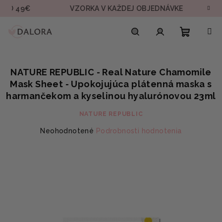
Prejsť
€
VZORKA V KAŽDEJ OBJEDNÁVKE
RÝCHLE
na
obsah
Nákupn
Hľadať
Prihlásenie
NATURE REPUBLIC - Real Nature Chamomile
košík
Mask Sheet - Upokojujúca plátenná maska s
harmančekom a kyselinou hyalurónovou 23ml
NATURE REPUBLIC
Priemerné
Neohodnotené
Podrobnosti hodnotenia
hodnotenie
produktu
je
0,0
z
5
hviezdičiek.