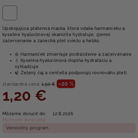
Upokojujúca plátenná maska, ktorá vďaka harmančeku a
kyseline hyalurónovej okamžite hydratuje, zjemní
začervenanie a zanechá pleť sviežu a hebkú.
🌼 Harmanček zmierňuje podráždenie a začervenanie
💧 Kyselina hyalurónová dopĺňa hydratáciu a
vyhladzuje
🍃 Zelený čaj a centella podporujú rovnováhu pleti
–20 %
štandardná cena:
1,50 €
1,20 €
Jednotková
Môžeme doručiť do:
12.8.2026
cena:
Možnosti doručenia
Vernostný program