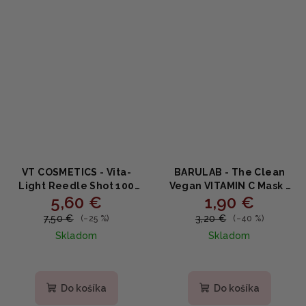
VT COSMETICS - Vita-
BARULAB - The Clean
Light Reedle Shot 100
Vegan VITAMIN C Mask -
5,60 €
1,90 €
2‑Step Hydrogel Mask –
Rozjasňujúca vegánska
Rozjasňujúca
plátenná maska s
7,50 €
3,20 €
(–25 %)
(–40 %)
dvojkroková maska s
vitamínom C a
Skladom
Skladom
CICA Reedle™ 1,5 g + 33 g
niacínamidom
Do košíka
Do košíka