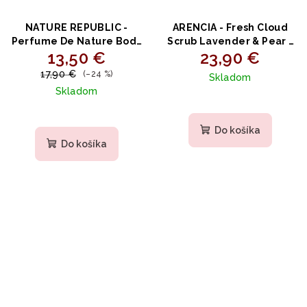
NATURE REPUBLIC -
ARENCIA - Fresh Cloud
Perfume De Nature Body
Scrub Lavender & Pear -
13,50 €
23,90 €
Oil Wash SUNSHINE
jemný telový peeling s
BERRY - Parfumovaný
levanduľou a hruškou
17,90 €
(–24 %)
Skladom
olejový sprchový gél s
260g
Skladom
glycerínom a ovocnými
olejmi 345ml
Do košíka
Do košíka