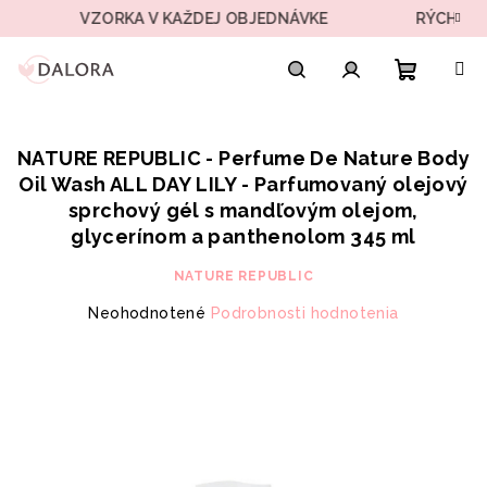
Prejsť
VZORKA V KAŽDEJ OBJEDNÁVKE
RÝCHLE DORUČE
na
obsah
Nákupn
Hľadať
Prihlásenie
NATURE REPUBLIC - Perfume De Nature Body
košík
Oil Wash ALL DAY LILY - Parfumovaný olejový
sprchový gél s mandľovým olejom,
glycerínom a panthenolom 345 ml
NATURE REPUBLIC
Priemerné
Neohodnotené
Podrobnosti hodnotenia
hodnotenie
produktu
je
0,0
z
5
hviezdičiek.