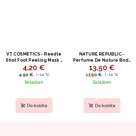
VT COSMETICS - Reedle
NATURE REPUBLIC -
Shot Foot Peeling Mask -
Perfume De Nature Body
4,20 €
13,50 €
Intenzívna peelignová
Lotion EVENING
maska na nohy
LAVENDER - Upokojujúce
4,90 €
17,90 €
(–14 %)
(–24 %)
telové mlieko s
Skladom
Skladom
levanduľou a centellou
345ml
Do košíka
Do košíka