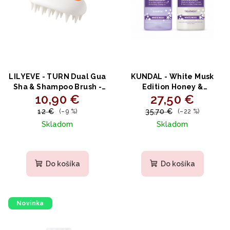
LILYEVE - TURN Dual Gua
KUNDAL - White Musk
Sha & Shampoo Brush -
Edition Honey &
10,90 €
27,50 €
2v1 masážna kefa na
Macadamia Shampoo +
pokožku hlavy s Gua Sha
Treatment - Vyživujúca
12 €
35,70 €
(–9 %)
(–22 %)
1 ks
vlasová sada s medom,
Skladom
Skladom
makadamiou a proteínmi
500ml + 500ml
Do košíka
Do košíka
Novinka