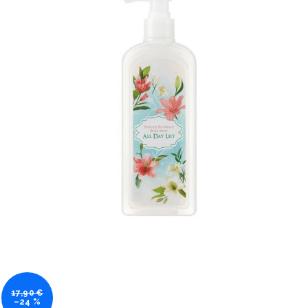
17,90 €
–24 %