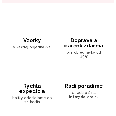
Vzorky
Doprava a
darček zdarma
v každej objednávke
pre objednávky od
49€
Rýchla
Radi poradíme
expedícia
o radu píš na
info@dalora.sk
balíky odosielame do
24 hodín