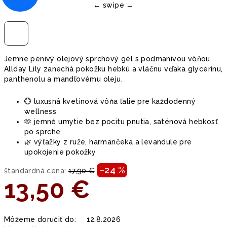
Jemne penivý olejový sprchový gél s podmanivou vôňou
Allday Lily zanechá pokožku hebkú a vláčnu vďaka glycerínu,
panthenolu a mandľovému oleju.
💮 luxusná kvetinová vôňa ľalie pre každodenný
wellness
🫶 jemné umytie bez pocitu pnutia, saténová hebkosť
po sprche
🌿 výťažky z ruže, harmančeka a levandule pre
upokojenie pokožky
–24 %
štandardná cena:
17,90 €
13,50 €
Jednotková
Môžeme doručiť do:
12.8.2026
cena: