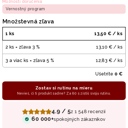
Možnosti doručenia
Vernostný program
Množstevná zľava
1 ks
13,50 €
/ ks
2 ks = zľava 3 %
13,10 €
/ ks
3 a viac ks = zľava 5 %
12,83 €
/ ks
Ušetríte
0 €
Zostav si rutinu na mieru
Nevieš, či ti produkt sadne? Za 60 s zistíš svoju rutinu.
4.9 / 5
z 1 548 recenzií
60 000+
spokojných zákazníkov