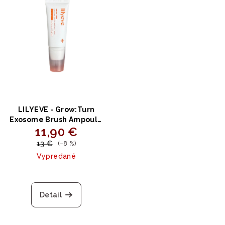
LILYEVE - Grow:Turn
Exosome Brush Ampoule
11,90 €
MINI - Ampoula pre
hustejšie a silnejšie vlasy
13 €
(–8 %)
30ml
Vypredané
Detail