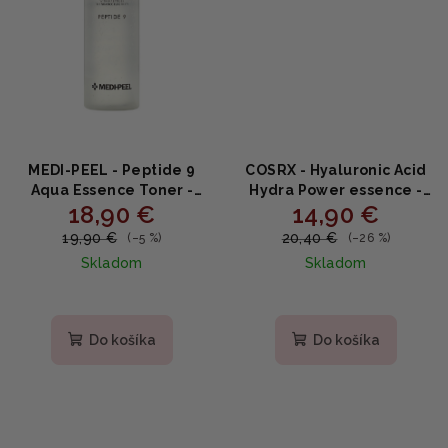
MEDI-PEEL - Peptide 9
COSRX - Hyaluronic Acid
Aqua Essence Toner -
Hydra Power essence -
18,90 €
14,90 €
essenciálny peptidový
hydratačná esencia s
toner 250ml
kyselinou hyalurónovou
19,90 €
20,40 €
(–5 %)
(–26 %)
100ml
Skladom
Skladom
Priemerné
hodnotenie
produktu
Do košíka
Do košíka
je
5,0
z
5
hviezdičiek.