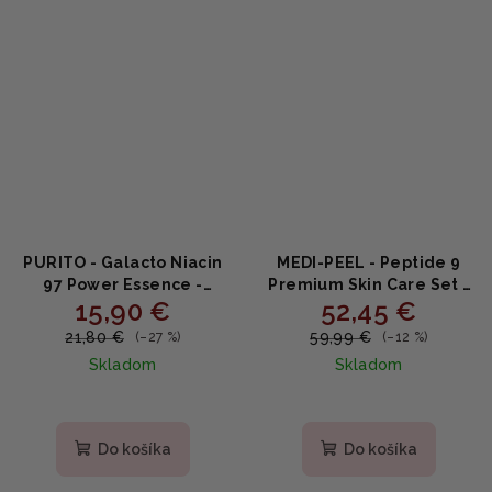
PURITO - Galacto Niacin
MEDI-PEEL - Peptide 9
97 Power Essence -
Premium Skin Care Set -
15,90 €
52,45 €
esencia s Galactomyces
Prémiový set s Peptidmi
a Niacinamidom 5% 60ml
250ml + 250ml + 50ml +
21,80 €
59,99 €
(–27 %)
(–12 %)
30ml + 30ml + 10ml
Skladom
Skladom
Priemerné
hodnotenie
produktu
Do košíka
Do košíka
je
5,0