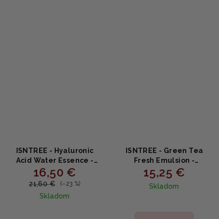
z
5
hviezdičiek.
ISNTREE - Hyaluronic
ISNTREE - Green Tea
Acid Water Essence -
Fresh Emulsion -
16,50 €
15,25 €
Esencia s kyselinou
Osviežujúca emulzia so
hyalurónovou 50ml
zeleným čajom 120ml
21,60 €
(–23 %)
Skladom
Skladom
Priemerné
Priemerné
hodnotenie