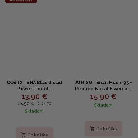
hviezdičiek.
hviezdičiek.
COSRX - BHA Blackhead
JUMISO - Snail Mucin 95 +
Power Liquid -
Peptide Facial Essence -
13,90 €
15,90 €
exfoliačná esencia proti
Regeneračná esencia so
čiernym bodkám 100ml
slimačím mucínom a
18,50 €
(–24 %)
Skladom
peptidmi 50ml
Skladom
Priemerné
hodnotenie
Do košíka
produktu
Do košíka