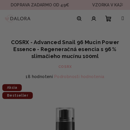
Prejsť
OPRAVA ZADARMO OD 49€
VZORKA V KAŽDEJ OBJE
na
obsah
Nákupn
Hľadať
Prihlásenie
COSRX - Advanced Snail 96 Mucin Power
košík
Essence - Regeneračná esencia s 96 %
slimačieho mucínu 100ml
COSRX
Priemerné
18 hodnotení
Podrobnosti hodnotenia
hodnotenie
Akcia
produktu
je
Bestseller
5,0
z
5
hviezdičiek.