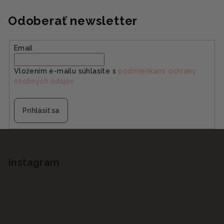
Odoberať newsletter
Email
Vložením e-mailu súhlasíte s
podmienkami ochrany
osobných údajov
Prihlásiť sa
Z
á
p
Instagram
ä
t
i
e