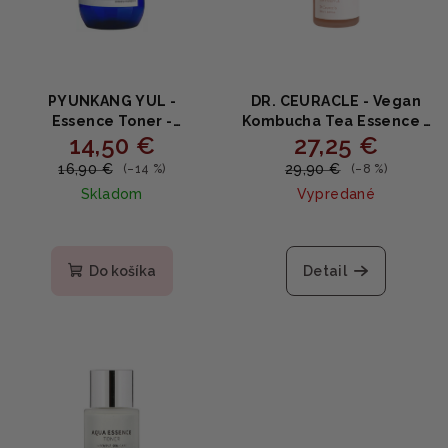
PYUNKANG YUL -
DR. CEURACLE - Vegan
Essence Toner -
Kombucha Tea Essence -
14,50 €
27,25 €
Hydratačný esenciálny
Vegánska esencia s
toner s koreňom
kombuchou 150ml
16,90 €
29,90 €
(–14 %)
(–8 %)
astragalu 200ml
Skladom
Vypredané
Do košíka
Detail