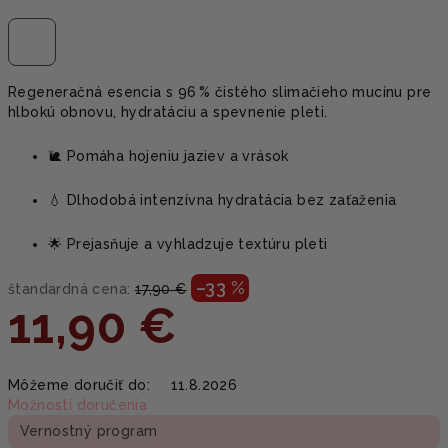
Regeneračná esencia s 96 % čistého slimačieho mucínu pre
hlbokú obnovu, hydratáciu a spevnenie pleti.
🐌 Pomáha hojeniu jaziev a vrások
💧 Dlhodobá intenzívna hydratácia bez zaťaženia
🌟 Prejasňuje a vyhladzuje textúru pleti
–33 %
štandardná cena:
17,90 €
11,90 €
Jednotková
Môžeme doručiť do:
11.8.2026
cena:
Možnosti doručenia
Vernostný program