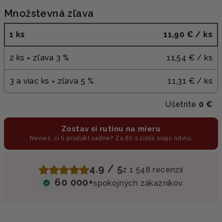
Množstevná zľava
1 ks
11,90 €
/ ks
2 ks = zľava 3 %
11,54 €
/ ks
3 a viac ks = zľava 5 %
11,31 €
/ ks
Ušetríte
0 €
Zostav si rutinu na mieru
Nevieš, či ti produkt sadne? Za 60 s zistíš svoju rutinu.
4.9 / 5
z 1 548 recenzií
60 000+
spokojných zákazníkov