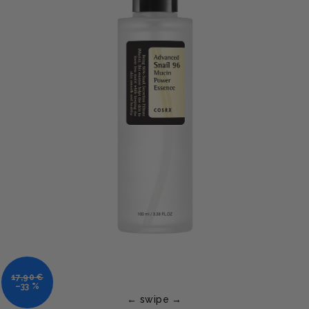
17,90 €
–33 %