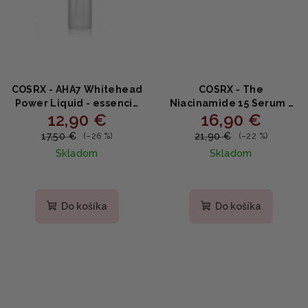
COSRX - AHA7 Whitehead
COSRX - The
Power Liquid - essencia
Niacinamide 15 Serum -
12,90 €
16,90 €
proti pigmentovým
Sérum na aknóznu pleť s
škvrnám 100ml
15% niacínamidom 20ml
17,50 €
21,90 €
(–26 %)
(–22 %)
Skladom
Skladom
Priemerné
hodnotenie
produktu
Do košíka
Do košíka
je
5,0
z
5
hviezdičiek.