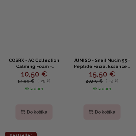
COSRX - AC Collection
JUMISO - Snail Mucin 95 +
Calming Foam -
Peptide Facial Essence -
10,50 €
15,50 €
Upokojujúca a čistiaca
Obnovujúca esencia s
pena proti akné 150ml
mucínom 140ml
14,90 €
20,90 €
(–29 %)
(–25 %)
Skladom
Skladom
Priemerné
Priemerné
hodnotenie
hodnotenie
produktu
produktu
Do košíka
Do košíka
je
je
5,0
5,0
z
z
5
5
Bestseller