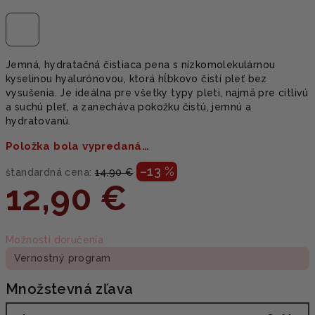
Jemná, hydratačná čistiaca pena s nízkomolekulárnou
kyselinou hyalurónovou, ktorá hĺbkovo čistí pleť bez
vysušenia. Je ideálna pre všetky typy pleti, najmä pre citlivú
a suchú pleť, a zanecháva pokožku čistú, jemnú a
hydratovanú.
Položka bola vypredaná…
–13 %
štandardná cena:
14,90 €
12,90 €
Jednotková
Možnosti doručenia
cena:
Vernostný program
Množstevná zľava