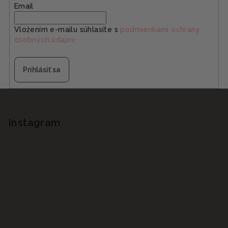
Email
Vložením e-mailu súhlasíte s
podmienkami ochrany
osobných údajov
Prihlásiť sa
Z
á
p
Instagram
ä
t
i
e