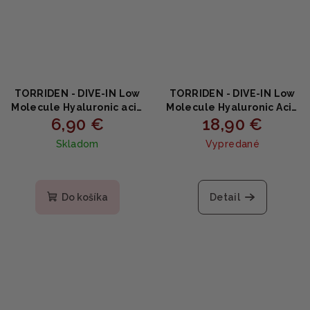
TORRIDEN - DIVE-IN Low
TORRIDEN - DIVE-IN Low
Molecule Hyaluronic acid
Molecule Hyaluronic Acid
6,90 €
18,90 €
TONER MINI - Hydratačný
Toner - Hydratačný a
a upokojujúci toner s
upokojujúci toner s
Skladom
Vypredané
kyselinou hyalurónovou
kyselinou hyalurónovou
50ml
300ml
Priemerné
hodnotenie
produktu
Do košíka
Detail
je
5,0
z
5
hviezdičiek.