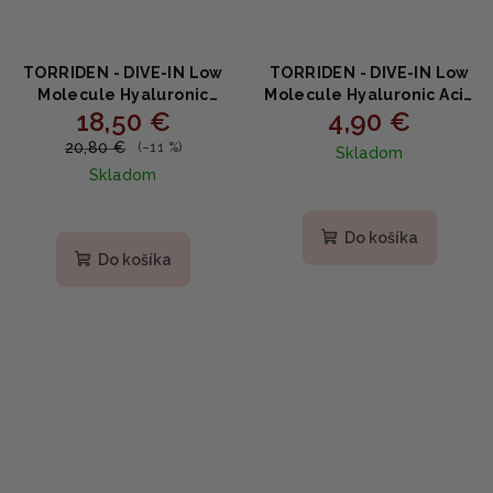
TORRIDEN - DIVE-IN Low
TORRIDEN - DIVE-IN Low
Molecule Hyaluronic
Molecule Hyaluronic Acid
18,50 €
4,90 €
Soothing Cream - Krém s
CLEANSING FOAM MINI -
kyselinou hyalurónovou
Čistiaca pena s kyselinou
20,80 €
(–11 %)
Skladom
100ml
hyalurónovou 30ml
Skladom
Do košíka
Do košíka