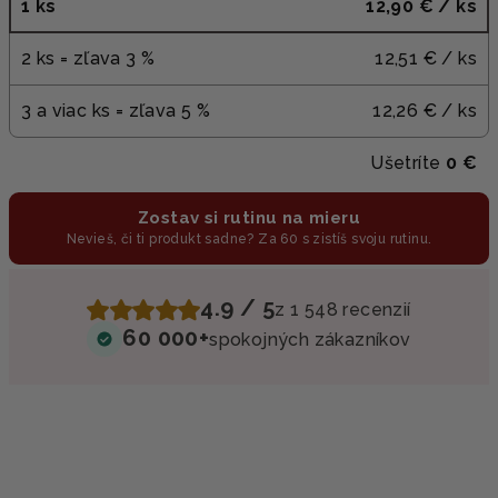
1 ks
12,90 €
/ ks
2 ks = zľava 3 %
12,51 €
/ ks
3 a viac ks = zľava 5 %
12,26 €
/ ks
Ušetríte
0 €
Zostav si rutinu na mieru
Nevieš, či ti produkt sadne? Za 60 s zistíš svoju rutinu.
4.9 / 5
z 1 548 recenzií
60 000+
spokojných zákazníkov