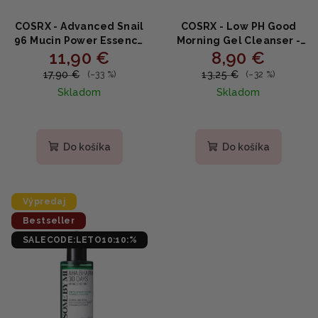
COSRX - Advanced Snail
COSRX - Low PH Good
96 Mucin Power Essence
Morning Gel Cleanser -
11,90 €
8,90 €
- Regeneračná esencia s
čistiaci gél s nízkym pH
96 % slimačieho mucínu
150ml
17,90 €
13,25 €
(–33 %)
(–32 %)
100ml
Skladom
Skladom
Priemerné
Priemerné
hodnotenie
hodnotenie
produktu
produktu
Do košíka
Do košíka
je
je
5,0
4,7
z
z
5
5
Výpredaj
hviezdičiek.
hviezdičiek.
Bestseller
SALECODE:LETO10:10:%