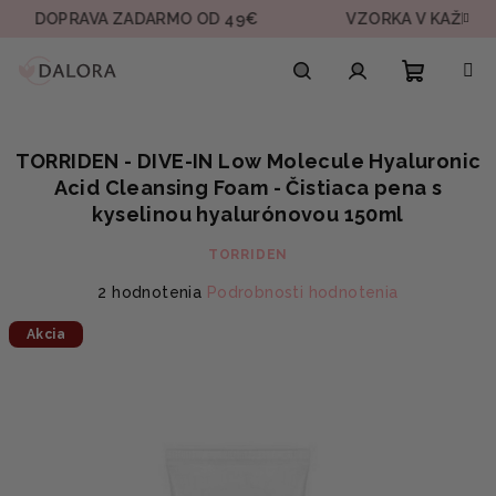
Prejsť
PRAVA ZADARMO OD 49€
VZORKA V KAŽDEJ OBJED
na
obsah
Nákupn
Hľadať
Prihlásenie
TORRIDEN - DIVE-IN Low Molecule Hyaluronic
košík
Acid Cleansing Foam - Čistiaca pena s
kyselinou hyalurónovou 150ml
TORRIDEN
Priemerné
2 hodnotenia
Podrobnosti hodnotenia
hodnotenie
Akcia
produktu
je
5,0
z
5
hviezdičiek.