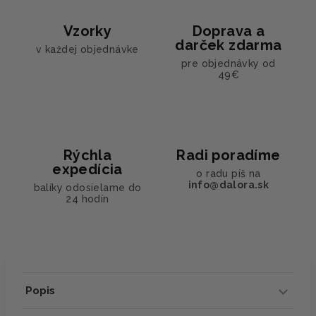
Vzorky
Doprava a
darček zdarma
v každej objednávke
pre objednávky od
49€
Rýchla
Radi poradíme
expedícia
o radu píš na
info@dalora.sk
balíky odosielame do
24 hodín
Popis