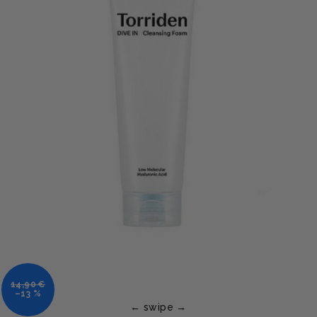
14,90 €
–13 %