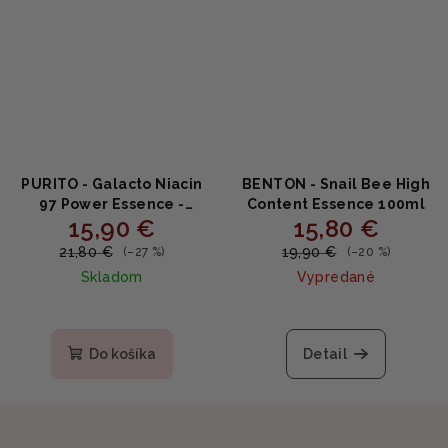
PURITO - Galacto Niacin
BENTON - Snail Bee High
97 Power Essence -
Content Essence 100ml
15,90 €
15,80 €
esencia s Galactomyces
a Niacinamidom 5% 60ml
21,80 €
19,90 €
(–27 %)
(–20 %)
Skladom
Vypredané
Do košíka
Detail