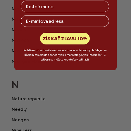
Menokin
Email
Mise En Scene
Missha
ZÍSKAŤ ZĽAVU 10%
Mixsoon
Mizon
Prihlásením súhlasíte so spracovaním vašich osobných údajov za
účelom zasielania obchodných a marketingových informácií. Z
odberu sa môžete kedykoľvek odhlásiť
Muzigae Mansion
N
Nature republic
Needly
Neogen
Nine Less