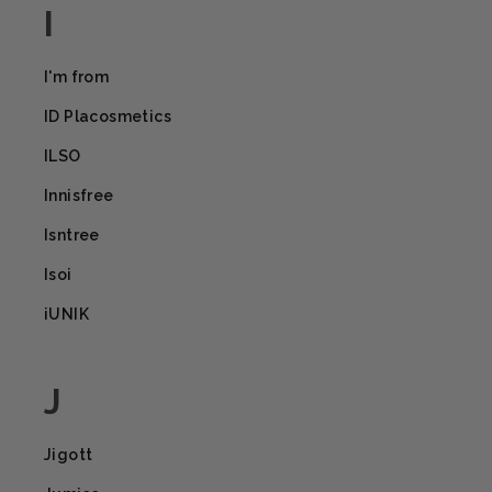
I
I'm from
ID Placosmetics
ILSO
Innisfree
Isntree
Isoi
iUNIK
J
Jigott