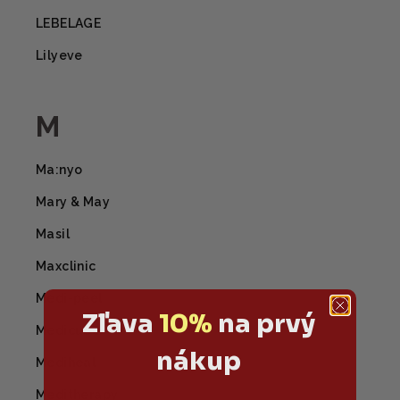
LEBELAGE
Lilyeve
M
Ma:nyo
Mary & May
Masil
Maxclinic
Medi-peel
Zľava
10%
na prvý
Medicube
nákup
Mediheal
Meditherapy