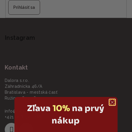
Prihlásiť sa
Z
á
p
Instagram
ä
t
i
Kontakt
e
Dalora s.r.o.
Záhradnícka 46/A
Bratislava - mestská časť
Ružinov 821 08
Zľava
10%
na prvý
info
@
dalora.sk
+421 908 941 788
nákup