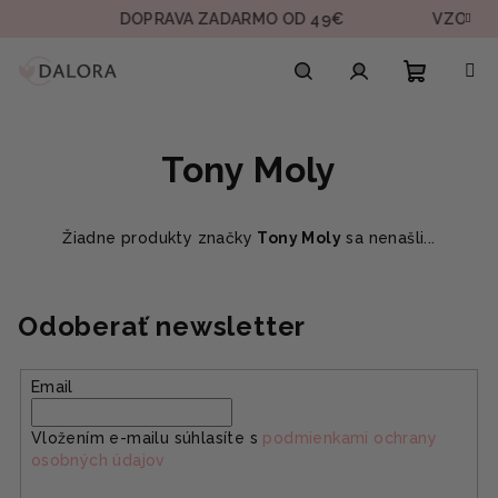
Prejsť
DOPRAVA ZADARMO OD 49€
VZORKA 
na
obsah
Nákupn
Hľadať
Prihlásenie
Tony Moly
košík
Žiadne produkty značky
Tony Moly
sa nenašli...
Odoberať newsletter
Email
Vložením e-mailu súhlasíte s
podmienkami ochrany
osobných údajov