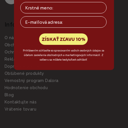
Email
Informácie pre vás
O nás
ZÍSKAŤ ZĽAVU 10%
Obchodné podmienky
Prihlásením súhlasíte so spracovaním vašich osobných údajov za
Ochrana osobných údajov
účelom zasielania obchodných a marketingových informácií. Z
Reklamácia
odberu sa môžete kedykoľvek odhlásiť
Doprava a platba
Obľúbené produkty
Vernostný program Dalora
Hodnotenie obchodu
Blog
Kontaktujte nás
Vrátenie tovaru