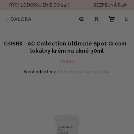
Prejsť
CHLE DORUČENIE DO 24H
BEZPEČNÁ PLATBA
na
obsah
Nákupn
Hľadať
Prihlásenie
COSRX - AC Collection Ultimate Spot Cream -
košík
lokálny krém na akné 30ml
COSRX
Priemerné
Neohodnotené
Podrobnosti hodnotenia
hodnotenie
produktu
je
0,0
z
5
hviezdičiek.