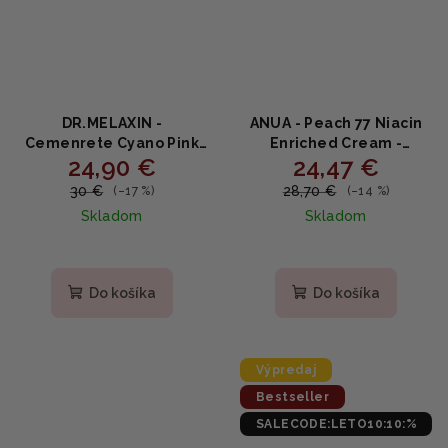
DR.MELAXIN -
ANUA - Peach 77 Niacin
Cemenrete Cyano Pink
Enriched Cream -
24,90 €
24,47 €
Spicule Cream -
Rozjasňujúci hydratačný
Liftingový regeneračný
krém s niacínamidom a
30 €
28,70 €
(–17 %)
(–14 %)
krém s ružovými
broskyňou 50ml
Skladom
Skladom
spikulami, vitamínom
B12 a niacínamidom 50g
Priemerné
hodnotenie
produktu
Do košíka
Do košíka
je
5,0
z
5
Výpredaj
hviezdičiek.
Bestseller
SALECODE:LETO10:10:%