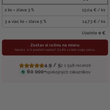
2 ks = zľava 3 %
15,04 €
/ ks
3 a viac ks = zľava 5 %
14,73 €
/ ks
Ušetríte
0 €
Zostav si rutinu na mieru
Nevieš, či ti produkt sadne? Za 60 s zistíš svoju rutinu.
4.9 / 5
z 1 548 recenzií
60 000+
spokojných zákazníkov