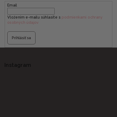
Email
Vložením e-mailu súhlasíte s
podmienkami ochrany
osobných údajov
Prihlásiť sa
Z
á
p
Instagram
ä
t
i
e