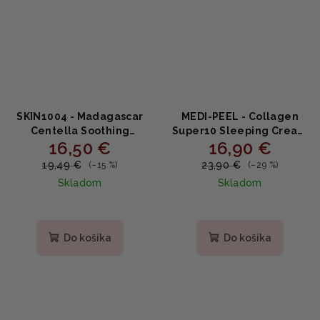
SKIN1004 - Madagascar
MEDI-PEEL - Collagen
Centella Soothing
Super10 Sleeping Cream
16,50 €
16,90 €
Cream - Upokojujúci
- nočný krém proti
krém 75ml
vráskam 70ml
19,49 €
23,90 €
(–15 %)
(–29 %)
Skladom
Skladom
Priemerné
Priemerné
hodnotenie
hodnotenie
produktu
produktu
Do košíka
Do košíka
je
je
5,0
4,8
z
z
5
5
hviezdičiek.
hviezdičiek.