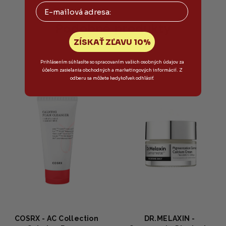
Email
Podobné produkty
ZÍSKAŤ ZĽAVU 10%
Prihlásením súhlasíte so spracovaním vašich osobných údajov za
účelom zasielania obchodných a marketingových informácií. Z
odberu sa môžete kedykoľvek odhlásiť
COSRX - AC Collection
DR.MELAXIN -