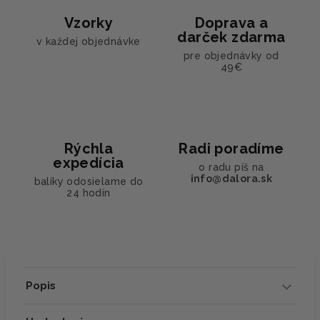
Vzorky
Doprava a
darček zdarma
v každej objednávke
pre objednávky od
49€
Rýchla
Radi poradíme
expedícia
o radu píš na
info@dalora.sk
balíky odosielame do
24 hodín
Popis