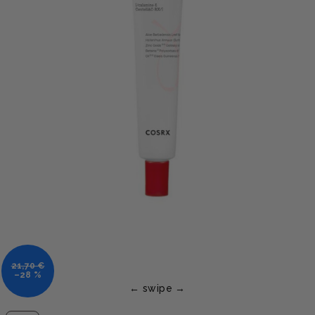
21,70 €
–28 %