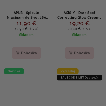
APLB - Spicule
AXIS-Y - Dark Spot
Niacinamide Shot 260
Correcting Glow Cream -
11,90 €
19,20 €
Cream - Krém s
Rozjasňujúci krém proti
niacínamidom a
pigmentovým škvrnám s
12,90 €
20,40 €
(–7 %)
(–5 %)
extraktmi 55ml
niacínamidom a
Skladom
Skladom
arbutínom 50ml
Priemerné
hodnotenie
produktu
Do košíka
Do košíka
je
5,0
z
5
Novinka
Výpredaj
hviezdičiek.
SALECODE:LETO10:10:%