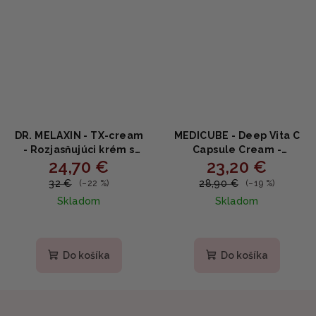
DR. MELAXIN - TX-cream
MEDICUBE - Deep Vita C
- Rozjasňujúci krém s
Capsule Cream -
24,70 €
23,20 €
tranexamovou kyselinou
Rozjasňujúci kapsulový
a niacinamidom 50ml
krém 55g
32 €
28,90 €
(–22 %)
(–19 %)
Skladom
Skladom
Priemerné
hodnotenie
produktu
Do košíka
Do košíka
je
4,9
z
5