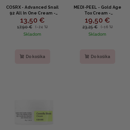
COSRX - Advanced Snail
MEDI-PEEL - Gold Age
92 All In One Cream -
Tox Cream -
13,50 €
19,50 €
Regeneračný krém s
Protivráskový krém 50g
92 % slimačieho mucínu
17,90 €
23,25 €
(–24 %)
(–16 %)
100ml
Skladom
Skladom
Priemerné
Priemerné
hodnotenie
hodnotenie
produktu
produktu
Do košíka
Do košíka
je
je
5,0
5,0
z
z
5
5
hviezdičiek.
hviezdičiek.