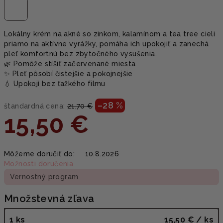
Lokálny krém na akné so zinkom, kalamínom a tea tree cieli
priamo na aktívne vyrážky, pomáha ich upokojiť a zanechá
pleť komfortnú bez zbytočného vysušenia.
🌿 Pomôže stíšiť začervenané miesta
✨ Pleť pôsobí čistejšie a pokojnejšie
💧 Upokojí bez ťažkého filmu
–28 %
štandardná cena:
21,70 €
15,50 €
Jednotková
Môžeme doručiť do:
10.8.2026
cena:
Možnosti doručenia
Vernostný program
Množstevná zľava
1 ks
15,50 €
/ ks