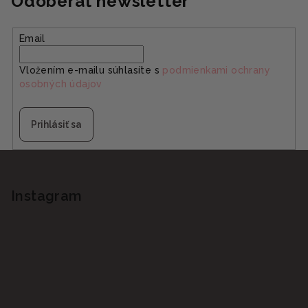
Odoberať newsletter
Email
Vložením e-mailu súhlasíte s
podmienkami ochrany
osobných údajov
Prihlásiť sa
Z
á
p
Instagram
ä
t
i
e