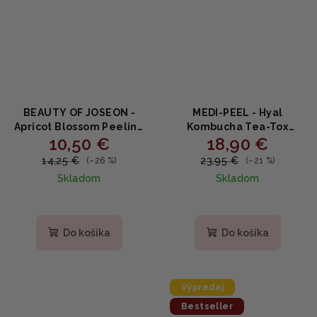
BEAUTY OF JOSEON -
MEDI-PEEL - Hyal
Apricot Blossom Peeling
Kombucha Tea-Tox
10,50 €
18,90 €
Gel - Peelingový gél
Ampoule - Ampulka s
100ml
kombuchou a kyselinou
14,25 €
23,95 €
(–26 %)
(–21 %)
hyalurónovou 50ml
Skladom
Skladom
Priemerné
hodnotenie
produktu
Do košíka
Do košíka
je
5,0
z
5
Výpredaj
hviezdičiek.
Bestseller