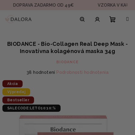
Prejsť
OPRAVA ZADARMO OD 49€
VZORKA V KAŽDEJ OBJE
na
obsah
Nákupn
Hľadať
Prihlásenie
BIODANCE - Bio-Collagen Real Deep Mask -
košík
Inovatívna kolagénová maska 34g
BIODANCE
Priemerné
38 hodnotení
Podrobnosti hodnotenia
hodnotenie
Akcia
produktu
je
Výpredaj
4,9
Bestseller
z
5
SALECODE:LETO10:10:%
hviezdičiek.