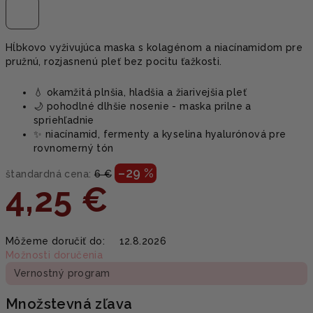
Hĺbkovo vyživujúca maska s kolagénom a niacínamidom pre
pružnú, rozjasnenú pleť bez pocitu ťažkosti.
💧 okamžitá plnšia, hladšia a žiarivejšia pleť
🌙 pohodlné dlhšie nosenie - maska prilne a
spriehľadnie
✨ niacínamid, fermenty a kyselina hyalurónová pre
rovnomerný tón
–29 %
štandardná cena:
6 €
4,25 €
Jednotková
Môžeme doručiť do:
12.8.2026
cena:
Možnosti doručenia
Vernostný program
Množstevná zľava