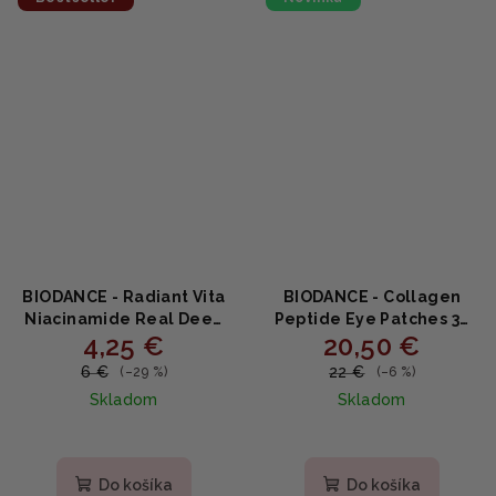
hviezdičiek.
BIODANCE - Radiant Vita
BIODANCE - Collagen
Niacinamide Real Deep
Peptide Eye Patches 30
4,25 €
20,50 €
Mask - Rozjasňujúca
pairs - Kolagénové
maska s niacínamidom a
peptidové náplasti na
6 €
22 €
(–29 %)
(–6 %)
ananásom 34g
očné okolie 30 párov
Skladom
Skladom
Do košíka
Do košíka