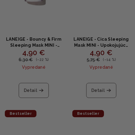
LANEIGE - Bouncy & Firm
LANEIGE - Cica Sleeping
Sleeping Mask MINI -
Mask MINI - Upokojujúca
4,90 €
4,90 €
Nočná maska na
nočná maska s centellou
spevnenie a pružnosť
a panthenolom 8ml
6,30 €
5,75 €
(–22 %)
(–14 %)
pleti 10ml
Vypredané
Vypredané
Detail
Detail
Bestseller
Bestseller