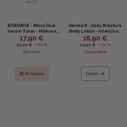
BIODANCE - Micro Dual
Derma:B - Daily Moisture
Serum Toner - Hĺbkovo
Body Lotion - Intenzívne
17,90 €
18,90 €
hydratačný toner na pleť
hydratačné telové
150ml
mlieko 400ml
25,40 €
24,90 €
(–29 %)
(–24 %)
Skladom
Vypredané
Priemerné
hodnotenie
produktu
Do košíka
Detail
je
4,7
z
5
hviezdičiek.