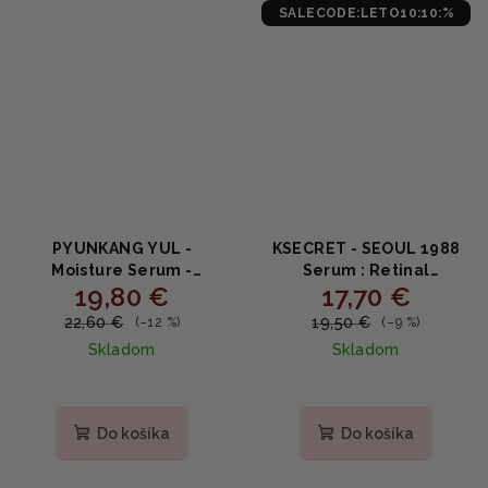
SALECODE:LETO10:10:%
PYUNKANG YUL -
KSECRET - SEOUL 1988
Moisture Serum -
Serum : Retinal
19,80 €
17,70 €
Hydratačné sérum s
Liposome 2% + Black
Coptis japonica a
Ginseng - Omladzujúce
22,60 €
19,50 €
(–12 %)
(–9 %)
olivovým olejom 100ml
sérum s čiernym
Skladom
Skladom
ženšenom 30ml
Priemerné
hodnotenie
produktu
Do košíka
Do košíka
je
5,0