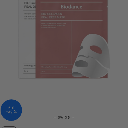
6 €
–29 %