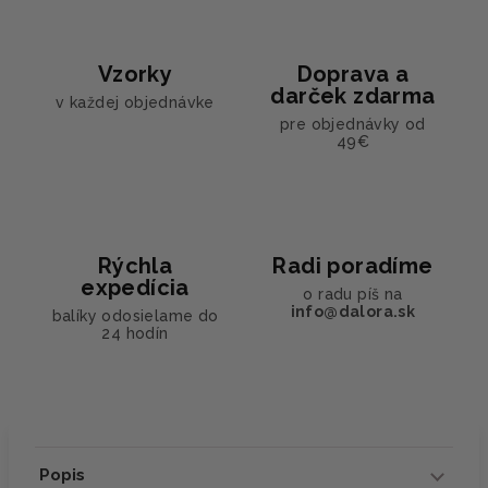
Vzorky
Doprava a
darček zdarma
v každej objednávke
pre objednávky od
49€
Rýchla
Radi poradíme
expedícia
o radu píš na
info@dalora.sk
balíky odosielame do
24 hodín
Popis