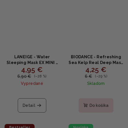
LANEIGE - Water
BIODANCE - Refreshing
Sleeping Mask EX MINI -
Sea Kelp Real Deep Mask
4,95 €
4,25 €
Hydratačná pleťová
- Upokojujúca
nočná maska 15ml
hydrogélová maska s
6,90 €
6 €
(–28 %)
(–29 %)
morskou riasou 34g
Vypredané
Skladom
Priemerné
hodnotenie
produktu
Detail
Do košíka
je
4,8
z
5
Bestseller
Novinka