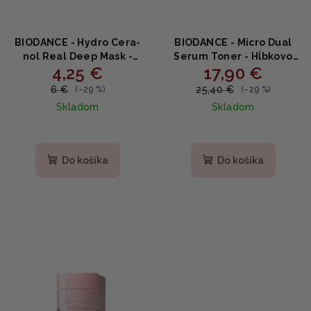
BIODANCE - Hydro Cera-
BIODANCE - Micro Dual
nol Real Deep Mask -
Serum Toner - Hĺbkovo
4,25 €
17,90 €
Hĺbkovo hydratačná
hydratačný toner na pleť
hydrogélová maska 34g
150ml
6 €
25,40 €
(–29 %)
(–29 %)
Skladom
Skladom
Priemerné
Priemerné
hodnotenie
hodnotenie
produktu
produktu
Do košíka
Do košíka
je
je
4,9
4,7
z
z
5
5
hviezdičiek.
hviezdičiek.