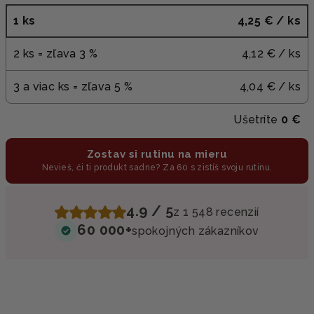
1 ks
4,25 €
/ ks
2 ks = zľava 3 %
4,12 €
/ ks
3 a viac ks = zľava 5 %
4,04 €
/ ks
Ušetríte
0 €
Zostav si rutinu na mieru
Nevieš, či ti produkt sadne? Za 60 s zistíš svoju rutinu.
4.9 / 5
z 1 548 recenzií
60 000+
spokojných zákazníkov