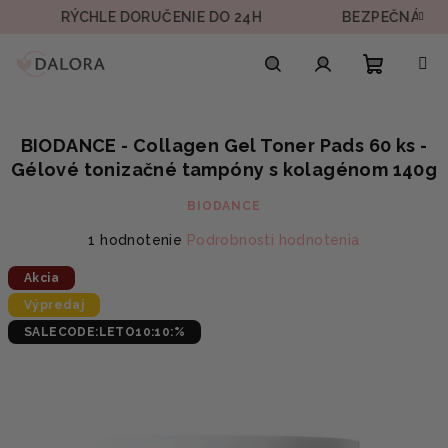
Prejsť
RÝCHLE DORUČENIE DO 24H
BEZPEČNÁ PLATBA
na
obsah
Nákupn
Hľadať
Prihlásenie
BIODANCE - Collagen Gel Toner Pads 60 ks -
košík
Gélové tonizačné tampóny s kolagénom 140g
BIODANCE
Priemerné
1 hodnotenie
Podrobnosti hodnotenia
hodnotenie
Akcia
produktu
je
Výpredaj
5,0
SALECODE:LETO10:10:%
z
5
hviezdičiek.