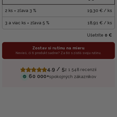
2 ks = zľava 3 %
19,30 €
/ ks
3 a viac ks = zľava 5 %
18,91 €
/ ks
Ušetríte
0 €
Zostav si rutinu na mieru
Nevieš, či ti produkt sadne? Za 60 s zistíš svoju rutinu.
4.9 / 5
z 1 548 recenzií
60 000+
spokojných zákazníkov