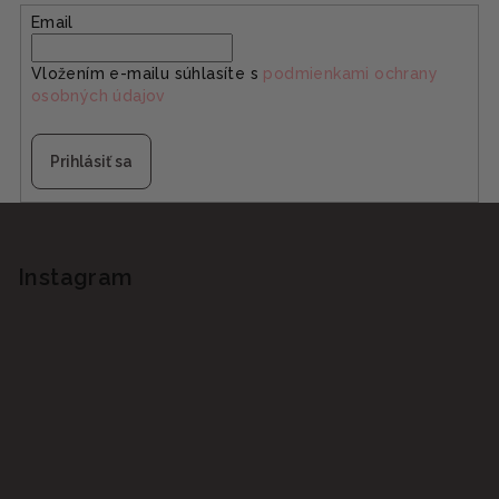
Email
Vložením e-mailu súhlasíte s
podmienkami ochrany
osobných údajov
Prihlásiť sa
Z
á
p
Instagram
ä
t
i
e