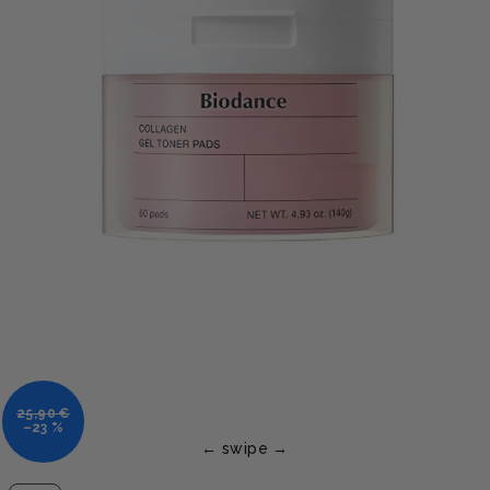
25,90 €
–23 %