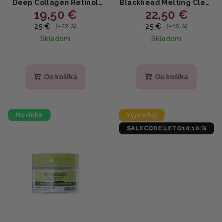
Deep Collagen Retinol
Blackhead Melting Clear
19,50 €
22,50 €
Power Boosting Pad 100
Pad - Čistiace tampóny
ks - Hĺbkovo hydratujúce
proti čiernym bodkám s
25 €
25 €
(–22 %)
(–10 %)
tonerové tampóny s
hamamelom a
Skladom
Skladom
retinolem a kolagénom
alantoínom 30 ks
190ml
Do košíka
Do košíka
Novinka
Výpredaj
SALECODE:LETO10:10:%