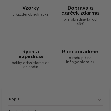
Vzorky
Doprava a
darček zdarma
v každej objednávke
pre objednávky od
49€
Rýchla
Radi poradíme
expedícia
o radu píš na
info@dalora.sk
balíky odosielame do
24 hodín
Popis