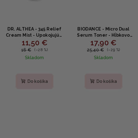
DR. ALTHEA - 345 Relief
BIODANCE - Micro Dual
Cream Mist - Upokojujúci
Serum Toner - Hĺbkovo
11,50 €
17,90 €
krémový sprej s ryžovou
hydratačný toner na pleť
vodou, kyselinou
150ml
16 €
25,40 €
(–28 %)
(–29 %)
hyalurónovou a
Skladom
Skladom
panthenolom 60ml
Priemerné
Priemerné
hodnotenie
hodnotenie
produktu
produktu
Do košíka
Do košíka
je
je
5,0
4,7
z
z
5
5
hviezdičiek.
hviezdičiek.