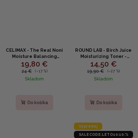
CELIMAX - The Real Noni
ROUND LAB - Birch Juice
Moisture Balancing
Moisturizing Toner -
19,80 €
14,50 €
Toner - Hydratačný a
Hydratačný pleťový
revitalizačný pleťový
toner s brezovou šťavou
24 €
19,90 €
(–17 %)
(–27 %)
toner s extraktom Noni
300ml
Skladom
Skladom
150ml
Priemerné
Priemerné
hodnotenie
hodnotenie
produktu
produktu
Do košíka
Do košíka
je
je
5,0
5,0
z
z
5
5
Výpredaj
hviezdičiek.
hviezdičiek.
SALECODE:LETO10:10:%