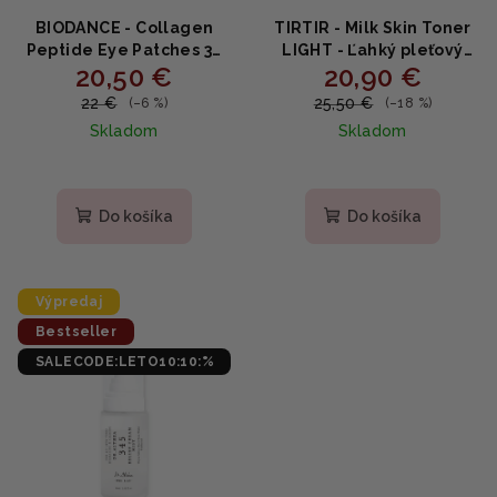
BIODANCE - Collagen
TIRTIR - Milk Skin Toner
Peptide Eye Patches 30
LIGHT - Ľahký pleťový
20,50 €
20,90 €
pairs - Kolagénové
toner s ryžovým
peptidové náplasti na
extraktom 150ml
22 €
25,50 €
(–6 %)
(–18 %)
očné okolie 30 párov
Skladom
Skladom
Priemerné
hodnotenie
produktu
Do košíka
Do košíka
je
5,0
z
5
Výpredaj
hviezdičiek.
Bestseller
SALECODE:LETO10:10:%