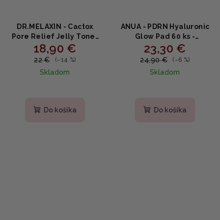
DR.MELAXIN - Cactox
ANUA - PDRN Hyaluronic
Pore Relief Jelly Toner
Glow Pad 60 ks -
18,90 €
23,30 €
Pad - Chladivé tonerové
Rozjasňujúce a
tampóny na zjemnenie
hydratované čípky s
22 €
24,90 €
(–14 %)
(–6 %)
pórov s niacínamidom a
PDRN a kyselinou
Skladom
Skladom
kaktusom 60 ks
hyalurónovou 180ml
Do košíka
Do košíka