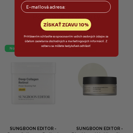
z
Email
5
hviezdičiek.
Podobné produkty
ZÍSKAŤ ZĽAVU 10%
Prihlásením súhlasíte so spracovaním vašich osobných údajov za
účelom zasielania obchodných a marketingových informácií. Z
odberu sa môžete kedykoľvek odhlásiť
Novinka
Novinka
SUNGBOON EDITOR -
SUNGBOON EDITOR -