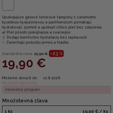
Upokojujúce gélové tonerové tampóny s ceramidmi,
kyselinou hyalurónovou a panthenolom pomáhajú
hydratovať, zjemniť a upokojiť citlivú pleť bez zaťaženia.
🌿 Pleť pôsobí pokojnejšie a sviežejšie
💧 Dodajú komfortnú hydratáciu bez lepkavosti
✨ Zanechajú pokožku jemnú a hladkú
–23 %
štandardná cena:
25,90 €
19,90 €
Jednotková
Môžeme doručiť do:
10.8.2026
cena:
Možnosti doručenia
Vernostný program
Množstevná zľava
1 ks
19,90 €
/ ks