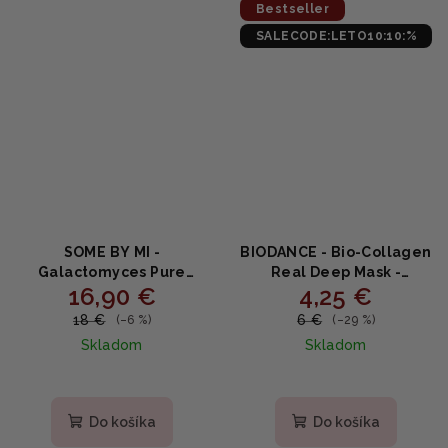
Bestseller
SALECODE:LETO10:10:%
SOME BY MI -
BIODANCE - Bio-Collagen
Galactomyces Pure
Real Deep Mask -
16,90 €
4,25 €
Vitamin C Glow Toner -
Inovatívna kolagénová
Rozjasňujúci toner s
maska 34g
18 €
6 €
(–6 %)
(–29 %)
vitamínom C 200ml
Skladom
Skladom
Priemerné
hodnotenie
produktu
Do košíka
Do košíka
je