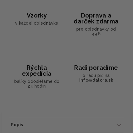
Vzorky
Doprava a
darček zdarma
v každej objednávke
pre objednávky od
49€
Rýchla
Radi poradíme
expedícia
o radu píš na
info@dalora.sk
balíky odosielame do
24 hodín
Popis