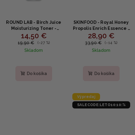
ROUND LAB - Birch Juice
SKINFOOD - Royal Honey
Moisturizing Toner -
Propolis Enrich Essence -
14,50 €
28,90 €
Hydratačný pleťový
Vyživujúca esencia s
toner s brezovou šťavou
propolisom a medom
19,90 €
33,90 €
(–27 %)
(–14 %)
300ml
50ml
Skladom
Skladom
Priemerné
hodnotenie
produktu
Do košíka
Do košíka
je
5,0
z
5
Výpredaj
hviezdičiek.
SALECODE:LETO10:10:%