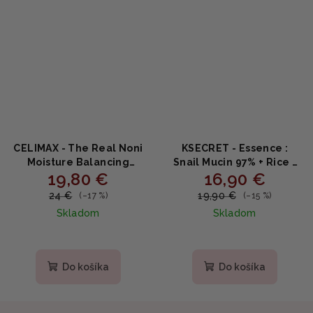
CELIMAX - The Real Noni
KSECRET - Essence :
Moisture Balancing
Snail Mucin 97% + Rice -
19,80 €
16,90 €
Toner - Hydratačný a
Upokojujúce hydratačné
revitalizačný pleťový
sérum so slimáčím
24 €
19,90 €
(–17 %)
(–15 %)
toner s extraktom Noni
slizom a ryžou 100 ml
Skladom
Skladom
150ml
Priemerné
Priemerné
hodnotenie
hodnotenie
produktu
produktu
Do košíka
Do košíka
je
je
5,0
5,0
z
z