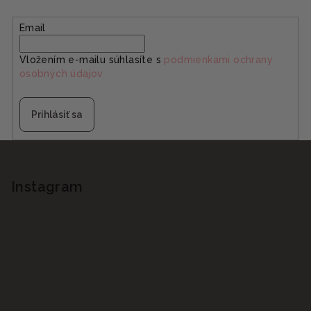
Email
Vložením e-mailu súhlasíte s
podmienkami ochrany
osobných údajov
Prihlásiť sa
Z
á
p
Instagram
ä
t
i
e