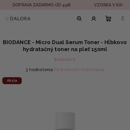
Prejsť
OPRAVA ZADARMO OD 49€
VZORKA V KAŽDEJ OBJE
na
obsah
Nákupn
Hľadať
Prihlásenie
BIODANCE - Micro Dual Serum Toner - Hĺbkovo
košík
hydratačný toner na pleť 150ml
BIODANCE
Priemerné
3 hodnotenia
Podrobnosti hodnotenia
hodnotenie
Akcia
produktu
je
4,7
z
5
hviezdičiek.