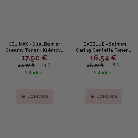
CELIMAX - Dual Barrier
HEVEBLUE - Salmon
Creamy Toner - Krémový
Caring Centella Toner -
17,90 €
16,54 €
toner s ceramidmi pre
Upokojujúci pleťový
obnovu kožnej bariéry
toner s extraktom
20,90 €
26,90 €
(–14 %)
(–38 %)
150ml
pupočníka ázijského
Skladom
Skladom
200ml
Priemerné
hodnotenie
produktu
Do košíka
Do košíka
je
5,0
z
5
hviezdičiek.