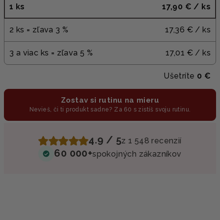
1 ks
17,90 €
/ ks
2 ks = zľava 3 %
17,36 €
/ ks
3 a viac ks = zľava 5 %
17,01 €
/ ks
Ušetríte
0 €
Zostav si rutinu na mieru
Nevieš, či ti produkt sadne? Za 60 s zistíš svoju rutinu.
4.9 / 5
z 1 548 recenzií
60 000+
spokojných zákazníkov