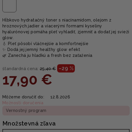
Hĺbkovo hydratačný toner s niacínamidom, olejom z
hroznových jadier a viacerými formami kyseliny
hyalurónovej pomáha pleť vyhladiť, zjemniť a dodať jej svieži
glow.
💧 Pleť pôsobí vláčnejšie a komfortnejšie
✨ Dodá jej jemný healthy glow efekt
🌿 Zanechá ju hladkú a fresh bez zaťaženia
–29 %
štandardná cena:
25,40 €
17,90 €
Jednotková
Môžeme doručiť do:
12.8.2026
cena:
Možnosti doručenia
Vernostný program
Množstevná zľava