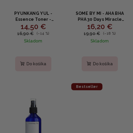
PYUNKANG YUL -
SOME BY MI - AHA BHA
Essence Toner -
PHA 30 Days Miracle
14,50 €
16,20 €
Hydratačný esenciálny
Toner - Čistiaci toner pre
toner s koreňom
problematickú pokožku
16,90 €
19,90 €
(–14 %)
(–18 %)
astragalu 200ml
150ml
Skladom
Skladom
Do košíka
Do košíka
Bestseller