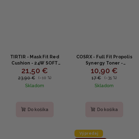
TIRTIR - Mask Fit Red
COSRX - Full Fit Propolis
Cushion - 24W SOFT
Synergy Toner -
21,50 €
10,90 €
BEIGE- Dlhotrvajúci
posilňujúci toner s
make-up na tvár 18g
propolisom 150ml
23,90 €
17 €
(–10 %)
(–35 %)
Skladom
Skladom
Priemerné
hodnotenie
produktu
Do košíka
Do košíka
je
5,0
z
5
Výpredaj
hviezdičiek.