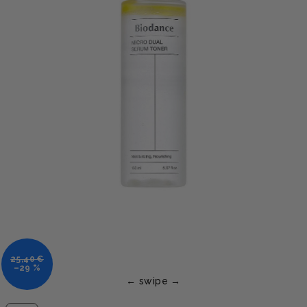
25,40 €
–29 %