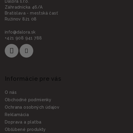
Dalora s.r.o.
Záhradnícka 46/A
Bratislava - mestská časť
Ružinov 821 08
info
@
dalora.sk
+421 908 941 788
Informácie pre vás
O nás
Obchodné podmienky
Ochrana osobných údajov
Reklamácia
Doprava a platba
Obľúbené produkty