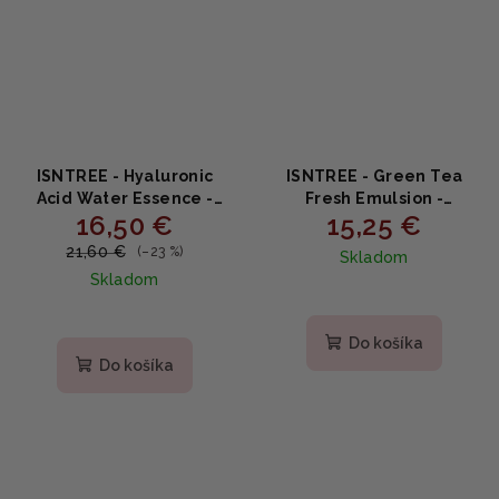
ISNTREE - Hyaluronic
ISNTREE - Green Tea
Acid Water Essence -
Fresh Emulsion -
16,50 €
15,25 €
Esencia s kyselinou
Osviežujúca emulzia so
hyalurónovou 50ml
zeleným čajom 120ml
21,60 €
(–23 %)
Skladom
Skladom
Priemerné
Priemerné
hodnotenie
hodnotenie
produktu
Do košíka
produktu
je
Do košíka
je
5,0
5,0
z
z
5
5
hviezdičiek.
hviezdičiek.