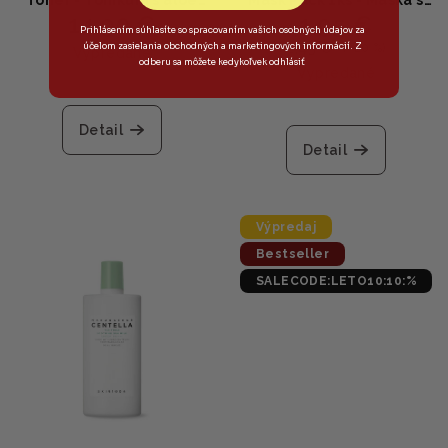
14,90 €
1,95 €
vera a BHA 200ml
aloe vera 23g
Prihlásením súhlasíte so spracovaním vašich osobných údajov za
účelom zasielania obchodných a marketingových informácií. Z
2,45 €
(–20 %)
Vypredané
odberu sa môžete kedykoľvek odhlásiť
Vypredané
Detail
Detail
Výpredaj
Bestseller
SALECODE:LETO10:10:%