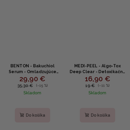
BENTON - Bakuchiol
MEDI-PEEL - Algo-Tox
Serum - Omladzujúce
Deep Clear - Detoxikačný
29,90 €
16,90 €
sérum s bakuchiolom
čistiaci gél na tvár 150 ml
35ml
35,30 €
19 €
(–15 %)
(–11 %)
Skladom
Skladom
Priemerné
hodnotenie
produktu
Do košíka
Do košíka
je
5,0