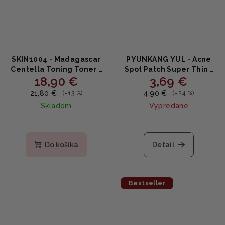
SKIN1004 - Madagascar
PYUNKANG YUL - Acne
Centella Toning Toner -
Spot Patch Super Thin -
18,90 €
3,69 €
Jemný PHA toner s
náplaste proti akné 15ks
obsahom centelly 210ml
21,80 €
4,90 €
(–13 %)
(–24 %)
Skladom
Vypredané
Priemerné
hodnotenie
produktu
Do košíka
Detail
je
5,0
z
5
Bestseller
hviezdičiek.