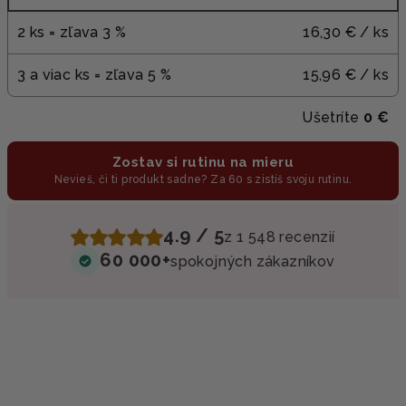
2 ks = zľava 3 %
16,30 €
/ ks
3 a viac ks = zľava 5 %
15,96 €
/ ks
Ušetríte
0 €
Zostav si rutinu na mieru
Nevieš, či ti produkt sadne? Za 60 s zistíš svoju rutinu.
4.9 / 5
z 1 548 recenzií
60 000+
spokojných zákazníkov