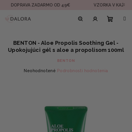
Prejsť
OPRAVA ZADARMO OD 49€
VZORKA V KAŽDEJ OBJE
na
obsah
Nákupn
Hľadať
Prihlásenie
BENTON - Aloe Propolis Soothing Gel -
košík
Upokojujúci gél s aloe a propolisom 100ml
BENTON
Priemerné
Neohodnotené
Podrobnosti hodnotenia
hodnotenie
produktu
je
0,0
z
5
hviezdičiek.