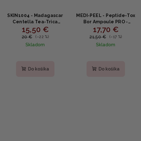
SKIN1004 - Madagascar
MEDI-PEEL - Peptide‑Tox
Centella Tea-Trica
Bor Ampoule PRO -
15,50 €
17,70 €
Soothing Sun Milk -
Regeneračné ampulové
Hydratačný opaľovací
sérum s fermentmi a
20 €
21,50 €
(–22 %)
(–17 %)
krém 50ml
peptidmi 30ml
Skladom
Skladom
Priemerné
hodnotenie
produktu
Do košíka
Do košíka
je
4,7
z
5
hviezdičiek.