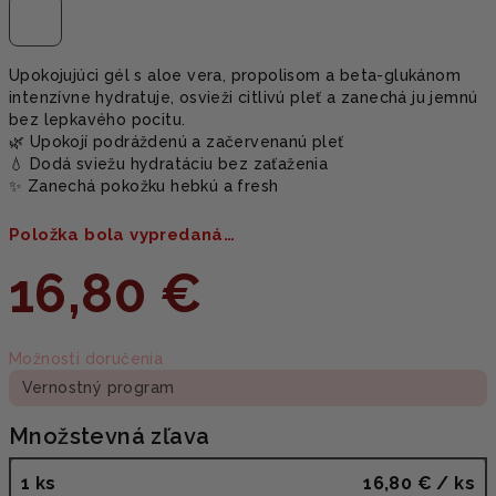
Upokojujúci gél s aloe vera, propolisom a beta-glukánom
intenzívne hydratuje, osvieži citlivú pleť a zanechá ju jemnú
bez lepkavého pocitu.
🌿 Upokojí podráždenú a začervenanú pleť
💧 Dodá sviežu hydratáciu bez zaťaženia
✨ Zanechá pokožku hebkú a fresh
Položka bola vypredaná…
16,80 €
Jednotková
Možnosti doručenia
cena:
Vernostný program
Množstevná zľava
1 ks
16,80 €
/ ks