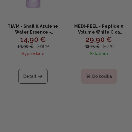
TIA'M - Snail & Azulene
MEDI-PEEL - Peptide 9
Water Essence -
Volume White Cica
14,90 €
29,90 €
Upokojujúca a
Essence - peptidová
hydratačná esencia
essencia 100ml
19,90 €
32,75 €
(–25 %)
(–8 %)
180ml
Vypredané
Skladom
Priemerné
Priemerné
hodnotenie
hodnotenie
produktu
produktu
Detail
Do košíka
je
je
5,0
5,0
z
z
5
5
hviezdičiek.
hviezdičiek.