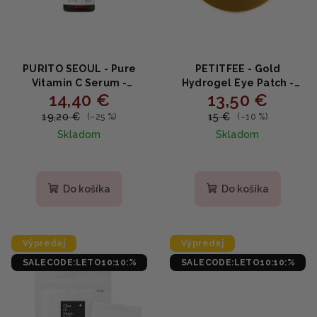
PURITO SEOUL - Pure
PETITFEE - Gold
Vitamin C Serum -
Hydrogel Eye Patch -
14,40 €
13,50 €
intenzívne protivráskové
Hydrogélová maska na
a hydratačné sérum s
očné okolie s 24
19,20 €
15 €
(–25 %)
(–10 %)
vitamínom C 60ml
karátovým zlatom 60ks
Skladom
Skladom
Priemerné
Priemerné
hodnotenie
hodnotenie
produktu
produktu
Do košíka
Do košíka
je
je
4,8
5,0
z
z
5
5
Výpredaj
Výpredaj
hviezdičiek.
hviezdičiek.
SALECODE:LETO10:10:%
SALECODE:LETO10:10:%