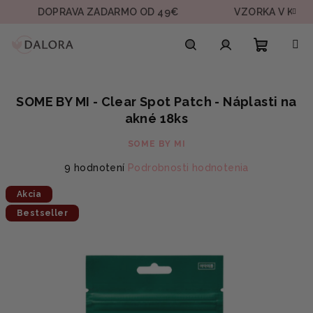
Prejsť
DOPRAVA ZADARMO OD 49€
VZORKA V KAŽDEJ OBJ
na
obsah
Nákupn
Hľadať
Prihlásenie
SOME BY MI - Clear Spot Patch - Náplasti na
košík
akné 18ks
SOME BY MI
Priemerné
9 hodnotení
Podrobnosti hodnotenia
hodnotenie
Akcia
produktu
je
Bestseller
5,0
z
5
hviezdičiek.