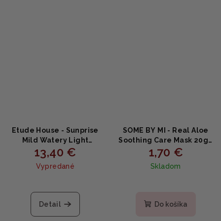
Etude House - Sunprise
SOME BY MI - Real Aloe
Mild Watery Light
Soothing Care Mask 20g -
13,40 €
1,70 €
Sunscreen SPF50+ PA+++ -
Upokojujúca plátená
ľahký krém s SPF 50g
maska s Aloe vera
Vypredané
Skladom
Detail
Do košíka