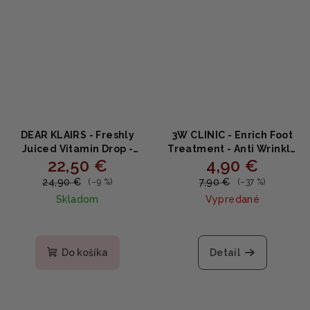
DEAR KLAIRS - Freshly
3W CLINIC - Enrich Foot
Juiced Vitamin Drop -
Treatment - Anti Wrinkle
22,50 €
4,90 €
multifunkčné vitamínové
- Obnovujúci a
sérum 35ml
omladzujúci krém na
24,90 €
7,90 €
(–9 %)
(–37 %)
nohy 100ml
Skladom
Vypredané
Do košíka
Detail