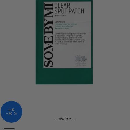
5 €
–30 %