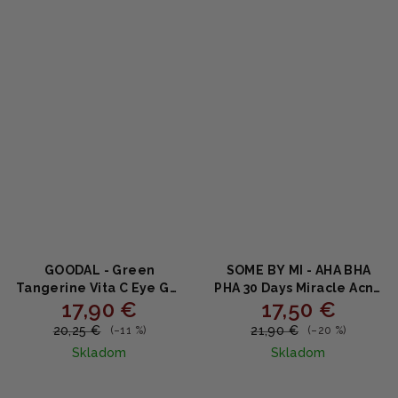
z
5
hviezdičiek.
GOODAL - Green
SOME BY MI - AHA BHA
Tangerine Vita C Eye Gel
PHA 30 Days Miracle Acne
17,90 €
17,50 €
Patch 60 ks -
Clear Body Cleanser -
Rozjasňujúce
Telový sprchový gél proti
20,25 €
21,90 €
(–11 %)
(–20 %)
hydrogelové náplasti
akné 400g
Skladom
Skladom
pod oči s vitamínom C a
niacínamidom 72g
Priemerné
Priemerné