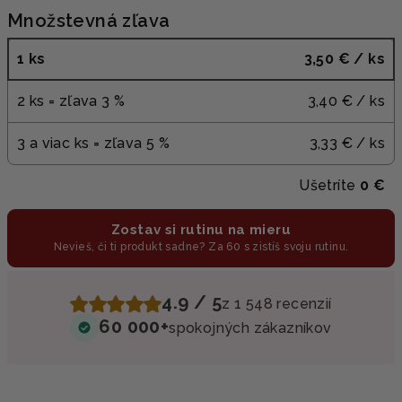
Množstevná zľava
1 ks
3,50 €
/ ks
2 ks = zľava 3 %
3,40 €
/ ks
3 a viac ks = zľava 5 %
3,33 €
/ ks
Ušetríte
0 €
Zostav si rutinu na mieru
Nevieš, či ti produkt sadne? Za 60 s zistíš svoju rutinu.
4.9 / 5
z 1 548 recenzií
60 000+
spokojných zákazníkov