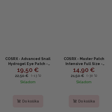
COSRX - Advanced Snail
COSRX - Master Patch
Hydrogel Eye Patch -
Intensive Full Size -
19,50 €
14,90 €
Náplasti na oči so
Intenzívne náplasti na
slimačím mucínom 60ks
problematickú pokožku
22,50 €
21,50 €
(–13 %)
(–30 %)
90 ks
Skladom
Skladom
Priemerné
hodnotenie
produktu
Do košíka
Do košíka
je
5,0