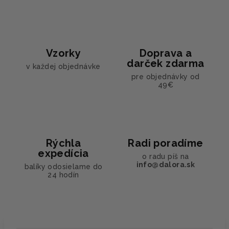
Vzorky
Doprava a
darček zdarma
v každej objednávke
pre objednávky od
49€
Rýchla
Radi poradíme
expedícia
o radu píš na
info@dalora.sk
balíky odosielame do
24 hodín