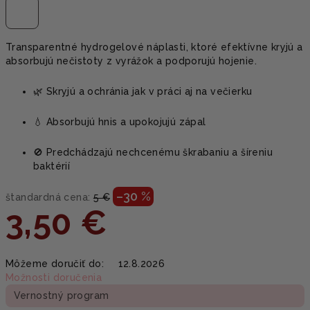
Transparentné hydrogelové náplasti, ktoré efektívne kryjú a
absorbujú nečistoty z vyrážok a podporujú hojenie.
🌿 Skryjú a ochránia jak v práci aj na večierku
💧 Absorbujú hnis a upokojujú zápal
🚫 Predchádzajú nechcenému škrabaniu a šíreniu
baktérií
–30 %
štandardná cena:
5 €
3,50 €
Jednotková
Môžeme doručiť do:
12.8.2026
cena:
Možnosti doručenia
Vernostný program