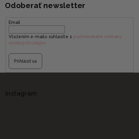
Odoberať newsletter
Email
Vložením e-mailu súhlasíte s
podmienkami ochrany
osobných údajov
Prihlásiť sa
Z
á
p
Instagram
ä
t
i
e