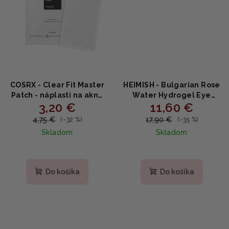
COSRX - Clear Fit Master
HEIMISH - Bulgarian Rose
Patch - náplasti na akné
Water Hydrogel Eye
3,20 €
11,60 €
18ks náplastí
Patch - náplasti na očné
okolie 60ks
4,75 €
17,90 €
(–32 %)
(–35 %)
Skladom
Skladom
Priemerné
Priemerné
hodnotenie
hodnotenie
produktu
produktu
Do košíka
Do košíka
je
je
4,3
5,0
z
z
5
5
hviezdičiek.
hviezdičiek.