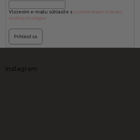
Vložením e-mailu súhlasíte s
podmienkami ochrany
osobných údajov
Prihlásiť sa
Z
á
p
Instagram
ä
t
i
e