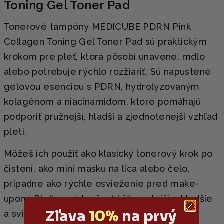
Toning Gel Toner Pad
Tonerové tampóny MEDICUBE PDRN Pink
Collagen Toning Gel Toner Pad sú praktickým
krokom pre pleť, ktorá pôsobí unavene, mdlo
alebo potrebuje rýchlo rozžiariť. Sú napustené
gélovou esenciou s PDRN, hydrolyzovaným
kolagénom a niacínamidom, ktoré pomáhajú
podporiť pružnejší, hladší a zjednotenejší vzhľad
pleti.
Môžeš ich použiť ako klasický tonerový krok po
čistení, ako mini masku na líca alebo čelo,
prípadne ako rýchle osvieženie pred make-
upom. Pleť po nich pôsobí šťavnatejšie, hladšie
Zľava
10%
na prvý
a sviežejšie.