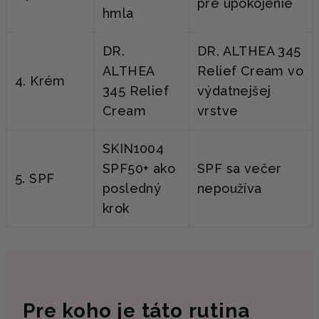
pre upokojenie
hmla
DR.
DR. ALTHEA 345
ALTHEA
Relief Cream vo
4. Krém
345 Relief
výdatnejšej
Cream
vrstve
SKIN1004
SPF50+ ako
SPF sa večer
5. SPF
posledný
nepoužíva
krok
Pre koho je táto rutina