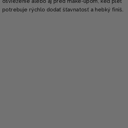
osvieženie alebo aj pred make-upom, keď pleť
potrebuje rýchlo dodať šťavnatosť a hebký finiš.