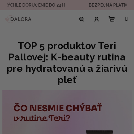
Prejsť
LE DORUČENIE DO 24H
BEZPEČNÁ PLATBA
na
obsah
Nákupn
Hľadať
Prihlásenie
TOP 5 produktov Teri
košík
Pallovej: K-beauty rutina
pre hydratovanú a žiarivú
pleť