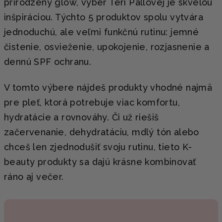
prirodzený glow, výber Teri Pallovej je skvelou
inšpiráciou. Týchto 5 produktov spolu vytvára
jednoduchú, ale veľmi funkčnú rutinu: jemné
čistenie, osvieženie, upokojenie, rozjasnenie a
dennú SPF ochranu.
V tomto výbere nájdeš produkty vhodné najmä
pre pleť, ktorá potrebuje viac komfortu,
hydratácie a rovnováhy. Či už riešiš
začervenanie, dehydratáciu, mdlý tón alebo
chceš len zjednodušiť svoju rutinu, tieto K-
beauty produkty sa dajú krásne kombinovať
ráno aj večer.