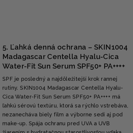
5. Ľahká denná ochrana – SKIN1004
Madagascar Centella Hyalu-Cica
Water-Fit Sun Serum SPF50+ PA++++
SPF je posledný a najdôležitejší krok rannej
rutiny. SKIN1004 Madagascar Centella Hyalu-
Cica Water-Fit Sun Serum SPF50+ PA++++ má
ľahkú sérovú textúru, ktorá sa rýchlo vstrebáva,
nezanecháva biely film a výborne sedí aj pod
make-up. Spája ochranu pred UVA a UVB
žiarením s hydratačnou starostlivosťou vďaka