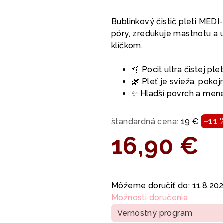
hodnotenie
produktu
Bublinkový čistič pleti MED
je
póry, zredukuje mastnotu a 
5,0
klíčkom.
z
5
🫧 Pocit ultra čistej ple
hviezdičiek.
🌿 Pleť je svieža, poko
✨ Hladší povrch a mene
–11 
štandardná cena:
19 €
16,90 €
Jednotková
cena:
Môžeme doručiť do:
11.8.20
Možnosti doručenia
Vernostný program