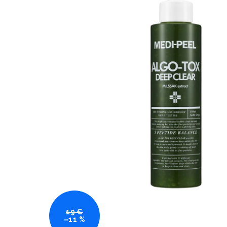
19 €
–11 %