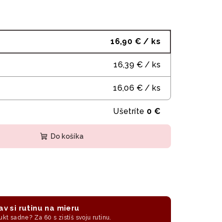
16,90 €
/ ks
16,39 €
/ ks
16,06 €
/ ks
Ušetríte
0 €
Do košíka
av si rutinu na mieru
ukt sadne? Za 60 s zistíš svoju rutinu.