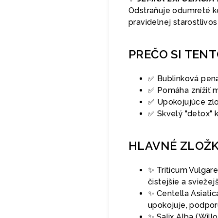
Odstraňuje odumreté ko
pravidelnej starostlivos
PREČO SI TEN
✅ Bublinková pena 
✅ Pomáha znížiť ma
✅ Upokojujúce zlo
✅ Skvelý "detox" k
HLAVNÉ ZLOŽ
✨ Triticum Vulgar
čistejšie a sviežej
✨ Centella Asiatic
upokojuje, podporu
✨ Salix Alba (Will