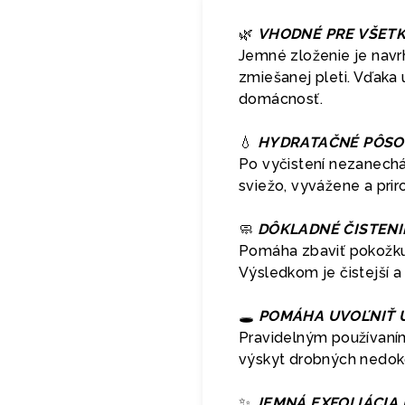
🌿
VHODNÉ PRE VŠETK
Jemné zloženie je navr
zmiešanej pleti. Vďaka 
domácnosť.
💧
HYDRATAČNÉ PÔSOB
Po vyčistení nezanechá
sviežo, vyvážene a pri
🧼
DÔKLADNÉ ČISTENI
Pomáha zbaviť pokožku
Výsledkom je čistejší a 
🕳️
POMÁHA UVOĽNIŤ U
Pravidelným používaním
výskyt drobných nedoko
✨
JEMNÁ EXFOLIÁCIA