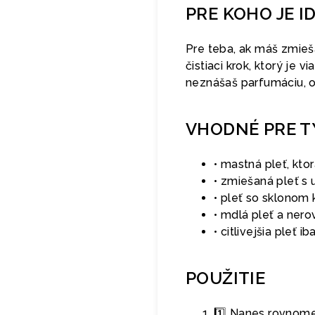
PRE KOHO JE I
Pre teba, ak máš zmieš
čistiaci krok, ktorý je v
neznášaš parfumáciu, o
VHODNÉ PRE T
• mastná pleť, kto
• zmiešaná pleť s
• pleť so sklonom
• mdlá pleť a ner
• citlivejšia pleť 
POUŽITIE
1️⃣ Nanes rovnome