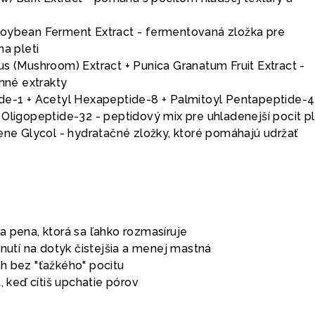
oybean Ferment Extract - fermentovaná zložka pre
na pleti
us (Mushroom) Extract + Punica Granatum Fruit Extract -
inné extrakty
de-1 + Acetyl Hexapeptide-8 + Palmitoyl Pentapeptide-4
Oligopeptide-32 - peptidový mix pre uhladenejší pocit pl
lene Glycol - hydratačné zložky, ktoré pomáhajú udržať
a pena, ktorá sa ľahko rozmasíruje
hnutí na dotyk čistejšia a menej mastná
nish bez "ťažkého" pocitu
, keď cítiš upchatie pórov