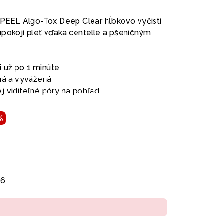
I-PEEL Algo-Tox Deep Clear hĺbkovo vyčistí
upokojí pleť vďaka centelle a pšeničným
ti už po 1 minúte
jná a vyvážená
j viditeľné póry na pohľad
%
26