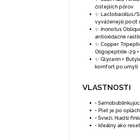
čistejších pórov
✨ Lactobacillus/S
vyváženejší pocit 
✨ Inonotus Obliqu
antioxidačné rastl
✨ Copper Tripepti
Oligopeptide-29 + 
✨ Glycerin + Buty
komfort po umytí
VLASTNOSTI
• Samobublinkujúc
• Pleť je po oplác
• Svieži, hladší fi
• Ideálny ako reset