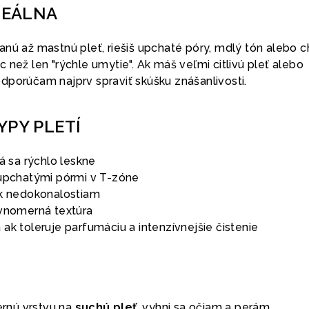
DEÁLNA
anú až mastnú pleť, riešiš upchaté póry, mdlý tón alebo 
iac než len "rýchle umytie". Ak máš veľmi citlivú pleť alebo
dporúčam najprv spraviť skúšku znášanlivosti.
YPY PLETÍ
rá sa rýchlo leskne
 upchatými pórmi v T-zóne
 k nedokonalostiam
ovnomerná textúra
iba ak toleruje parfumáciu a intenzívnejšie čistenie
rnú vrstvu na
suchú pleť
, vyhni sa očiam a perám.