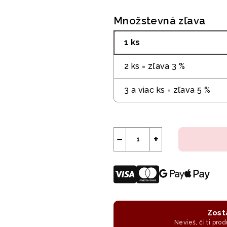
Množstevná zľava
1 ks
2 ks = zľava 3 %
3 a viac ks = zľava 5 %
−
+
Zost
Nevieš, či ti prod