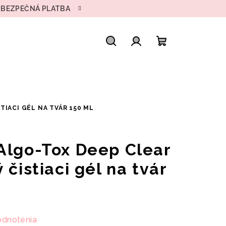
• BEZPEČNÁ PLATBA
Hľadať
Prihlásenie
Nákupný
košík
TIACI GÉL NA TVÁR 150 ML
Algo-Tox Deep Clear
 čistiaci gél na tvár
odnotenia