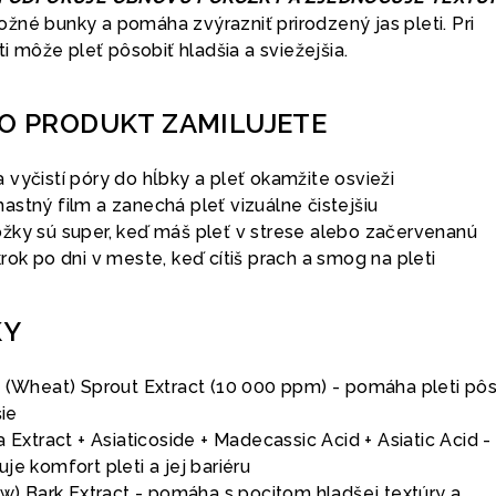
žné bunky a pomáha zvýrazniť prirodzený jas pleti. Pri
ti môže pleť pôsobiť hladšia a sviežejšia.
TO PRODUKT ZAMILUJETE
vyčistí póry do hĺbky a pleť okamžite osvieži
stný film a zanechá pleť vizuálne čistejšiu
žky sú super, keď máš pleť v strese alebo začervenanú
rok po dni v meste, keď cítiš prach a smog na pleti
KY
e (Wheat) Sprout Extract (10 000 ppm) - pomáha pleti pôs
šie
a Extract + Asiaticoside + Madecassic Acid + Asiatic Acid -
je komfort pleti a jej bariéru
ow) Bark Extract - pomáha s pocitom hladšej textúry a