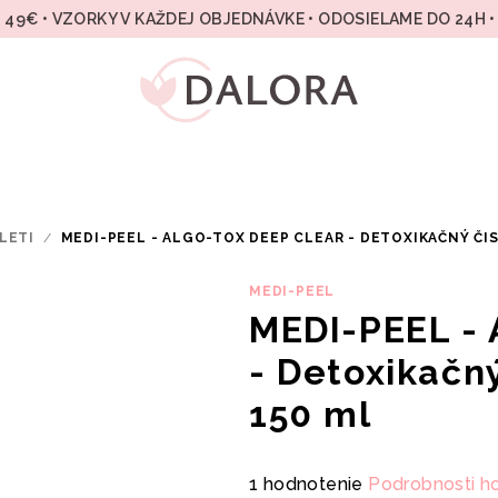
49€ • VZORKY V KAŽDEJ OBJEDNÁVKE • ODOSIELAME DO 24H 
LETI
/
MEDI-PEEL - ALGO-TOX DEEP CLEAR - DETOXIKAČNÝ ČIS
MEDI-PEEL
MEDI-PEEL - 
- Detoxikačný
150 ml
Priemerné
1 hodnotenie
Podrobnosti h