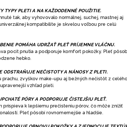
Y TYPY PLETI A NA KAŽDODENNÉ POUŽITIE.
hnuté tak, aby vyhovovalo normálnej, suchej, mastnej aj
univerzálnej kompatibilite je skvelou voľbou pre celú
ENIE POMÁHA UDRŽAŤ PLEŤ PRÍJEMNE VLÁČNU.
va pocit pnutia a podporuje komfort pokožky. Pleť pôsob
rodzene hebko.
E ODSTRAŇUJE NEČISTOTY A NÁNOSY Z PLETI.
 prachu, zvyškov make-upu aj bežných nečistôt z celého
upravenejší vzhľad pleti.
PCHATÉ PÓRY A PODPORUJE ČISTEJŠIU PLEŤ.
 prispieva k lepšiemu prečisteniu pórov, čo môže znížiť
nalostí. Pleť pôsobí rovnomernejšie a hladšie.
 PODPORUJE OBNOVU POKOŽKY A ZJEDNOCUJE TEXTÚ