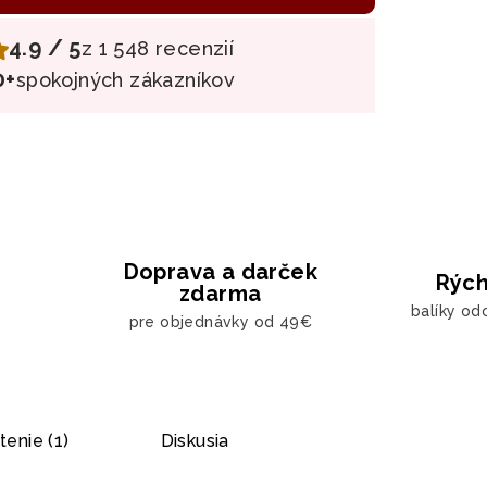
4.9 / 5
z 1 548 recenzií
0+
spokojných zákazníkov
Doprava a darček
Rých
zdarma
balíky od
pre objednávky od 49€
enie (1)
Diskusia