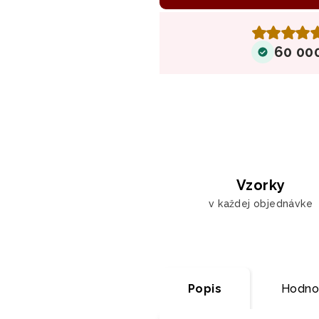
60 00
Vzorky
v každej objednávke
Popis
Hodnot