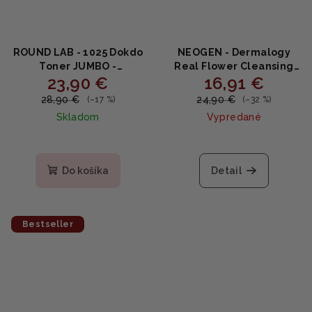
ROUND LAB - 1025 Dokdo
NEOGEN - Dermalogy
Toner JUMBO -
Real Flower Cleansing
23,90 €
16,91 €
Hydratačný toner 500ml
Water Calendula -
Upokojujúca čistiaca
28,90 €
24,90 €
(–17 %)
(–32 %)
voda s nechtíkom 300ml
Skladom
Vypredané
Priemerné
hodnotenie
produktu
Do košíka
Detail
je
5,0
z
5
Bestseller
hviezdičiek.