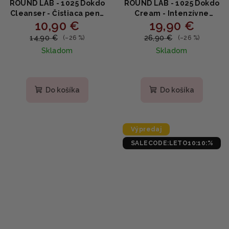
ROUND LAB - 1025 Dokdo
ROUND LAB - 1025 Dokdo
Cleanser - Čistiaca pena
Cream - Intenzívne
10,90 €
19,90 €
na pleť s morskou vodou
hydratačný krém na tvár
150ml
s kyselinou hyalurónovou
14,90 €
26,90 €
(–26 %)
(–26 %)
80ml
Skladom
Skladom
Priemerné
Priemerné
hodnotenie
hodnotenie
produktu
produktu
Do košíka
Do košíka
je
je
5,0
5,0
z
z
5
5
Výpredaj
hviezdičiek.
hviezdičiek.
SALECODE:LETO10:10:%