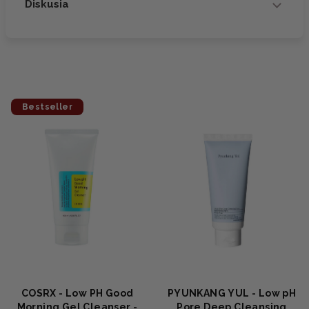
Diskusia
Bestseller
COSRX - Low PH Good
PYUNKANG YUL - Low pH
Morning Gel Cleanser -
Pore Deep Cleansing