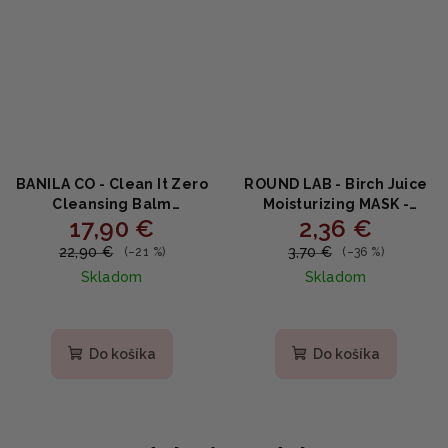
BANILA CO - Clean It Zero
ROUND LAB - Birch Juice
Cleansing Balm
Moisturizing MASK -
17,90 €
2,36 €
Nourishing - výživujúci
Hydratačná plátená
balzam na odlíčenie
maska s brezovou šťavou
22,90 €
3,70 €
(–21 %)
(–36 %)
pleti 100ml
25ml
Skladom
Skladom
Do košíka
Do košíka