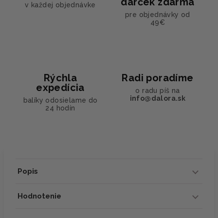
darček zdarma
v každej objednávke
pre objednávky od
49€
Rýchla
Radi poradíme
expedícia
o radu píš na
info@dalora.sk
balíky odosielame do
24 hodín
Popis
Hodnotenie