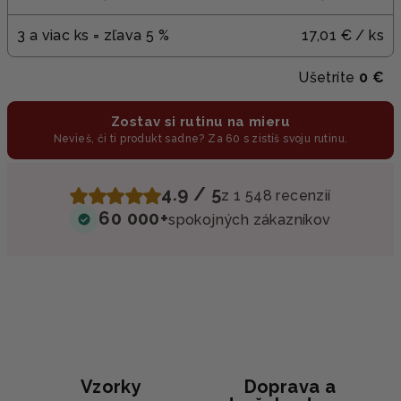
3 a viac ks = zľava 5 %
17,01 €
/ ks
Ušetríte
0 €
Zostav si rutinu na mieru
Nevieš, či ti produkt sadne? Za 60 s zistíš svoju rutinu.
4.9 / 5
z 1 548 recenzií
60 000+
spokojných zákazníkov
Vzorky
Doprava a