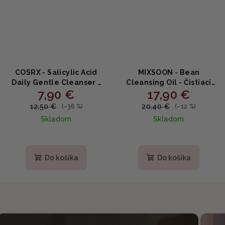
COSRX - Salicylic Acid
MIXSOON - Bean
Daily Gentle Cleanser -
Cleansing Oil - Čistiaci
7,90 €
17,90 €
jemný penový čistič
olej zo sójových bôbov
150ml
195ml
12,50 €
20,40 €
(–36 %)
(–12 %)
Skladom
Skladom
Priemerné
hodnotenie
produktu
Do košíka
Do košíka
je
5,0
z
5
hviezdičiek.