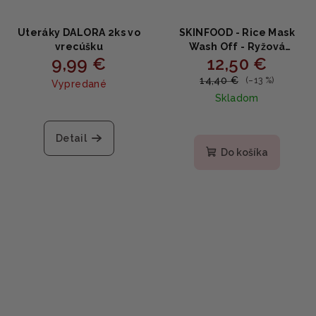
Uteráky DALORA 2ks vo
SKINFOOD - Rice Mask
vrecúšku
Wash Off - Ryžová
9,99 €
12,50 €
zmývateľná maska s
ryžovou vodou na
14,40 €
(–13 %)
Vypredané
čistenie pórov a
Skladom
rozjasnenie 120g
Priemerné
hodnotenie
Detail
produktu
Do košíka
je
5,0
z
5
hviezdičiek.