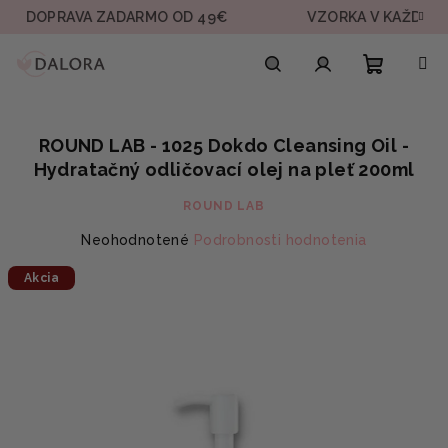
Prejsť
OPRAVA ZADARMO OD 49€
VZORKA V KAŽDEJ OBJE
na
obsah
Nákupn
Hľadať
Prihlásenie
ROUND LAB - 1025 Dokdo Cleansing Oil -
košík
Hydratačný odličovací olej na pleť 200ml
ROUND LAB
Priemerné
Neohodnotené
Podrobnosti hodnotenia
hodnotenie
Akcia
produktu
je
0,0
z
5
hviezdičiek.