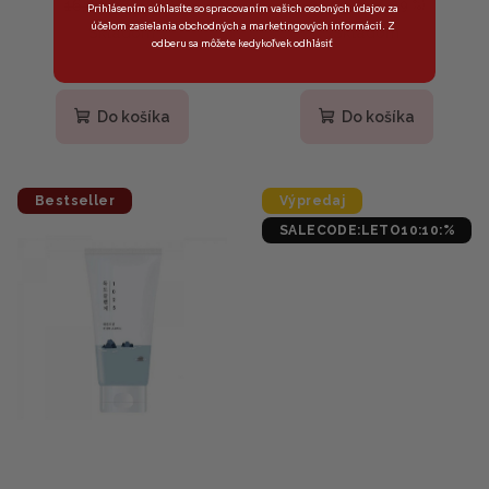
16,20 €
22,50 €
(–29 %)
(–29 %)
Prihlásením súhlasíte so spracovaním vašich osobných údajov za
účelom zasielania obchodných a marketingových informácií. Z
Skladom
Skladom
odberu sa môžete kedykoľvek odhlásiť
Priemerné
Priemerné
hodnotenie
hodnotenie
produktu
produktu
Do košíka
Do košíka
je
je
5,0
5,0
z
z
5
5
Bestseller
Výpredaj
hviezdičiek.
hviezdičiek.
SALECODE:LETO10:10:%