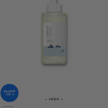
24,50 €
–26 %