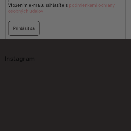
Vložením e-mailu súhlasíte s
podmienkami ochrany
osobných údajov
Prihlásiť sa
Z
á
p
Instagram
ä
t
i
e