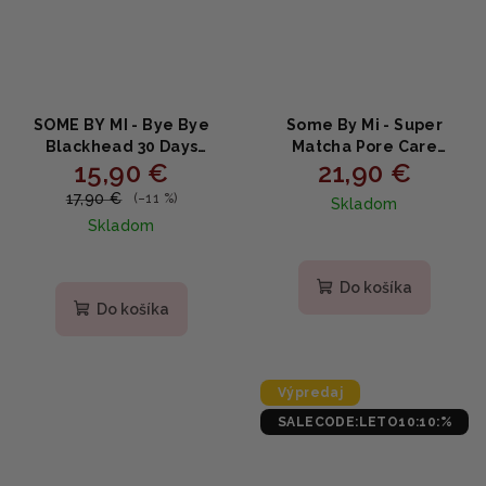
SOME BY MI - Bye Bye
Some By Mi - Super
Blackhead 30 Days
Matcha Pore Care
15,90 €
21,90 €
Miracle Green Tea Tox
Starter Kit - Super
Bubble Cleanser -
Matcha sada pre
17,90 €
(–11 %)
Skladom
Čistienie pre
starostlivosť o póry 4ks
Skladom
problematickú pleť so
zeleným čajom 120g
Do košíka
Do košíka
Výpredaj
SALECODE:LETO10:10:%