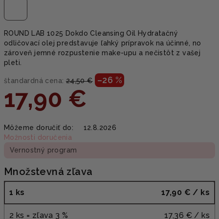
ROUND LAB 1025 Dokdo Cleansing Oil Hydratačný
odličovací olej predstavuje ľahký prípravok na účinné, no
zároveň jemné rozpustenie make-upu a nečistôt z vašej
pleti.
–26 %
štandardná cena:
24,50 €
17,90 €
Jednotková
Môžeme doručiť do:
12.8.2026
cena:
Možnosti doručenia
Vernostný program
Množstevná zľava
1 ks
17,90 €
/ ks
2 ks = zľava 3 %
17,36 €
/ ks