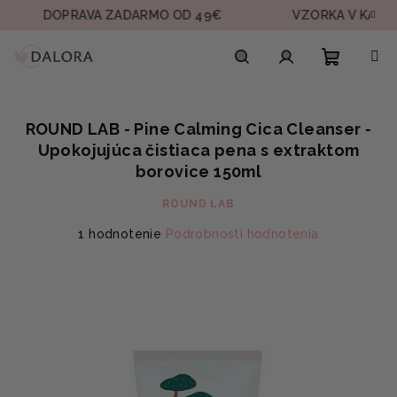
Prejsť
DOPRAVA ZADARMO OD 49€
VZORKA V KAŽDEJ OBJ
na
obsah
Nákupn
Hľadať
Prihlásenie
ROUND LAB - Pine Calming Cica Cleanser -
košík
Upokojujúca čistiaca pena s extraktom
borovice 150ml
ROUND LAB
Priemerné
1 hodnotenie
Podrobnosti hodnotenia
hodnotenie
produktu
je
5,0
z
5
hviezdičiek.