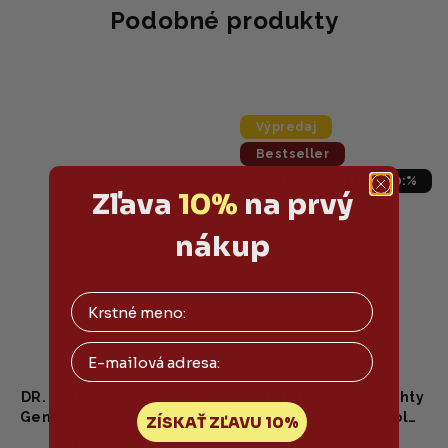
Podobné produkty
Výpredaj
Bestseller
SALECODE:LETO10:10:%
Zľava
10%
na prvý
nákup
Email
DR. ALTHEA - Amino Acid
PURITO SEOUL - Mighty
Gentle Bubble Cleanser
Bamboo Panthenol
ZÍSKAŤ ZĽAVU 10%
13,90 €
11 €
- Jemná čistiaca pena s
Cleanser - Upokojujúca