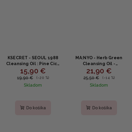
KSECRET - SEOUL 1988
MA:NYO - Herb Green
Cleansing Oil : Pine Cica
Cleansing Oil -
15,90 €
21,90 €
1% + Probiotics - Čistiaci
Hydrofilný čistiaci olej na
olej s extraktom borovice
tvár 200ml
19,90 €
25,50 €
(–20 %)
(–14 %)
200ml
Skladom
Skladom
Do košíka
Do košíka