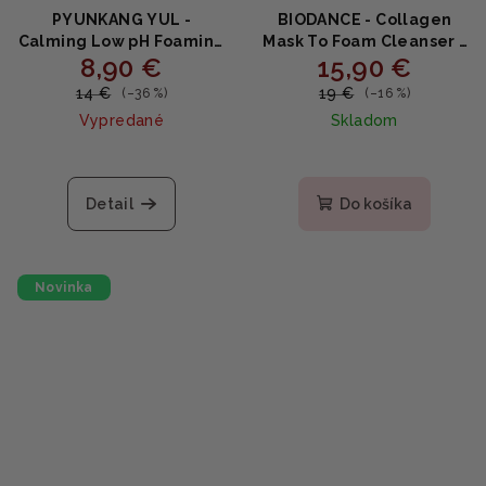
PYUNKANG YUL -
BIODANCE - Collagen
Calming Low pH Foaming
Mask To Foam Cleanser -
8,90 €
15,90 €
Cleanser - Upokojujúca
Dvojitý čistič pleti maska
čistiaca pena s nízkym pH
na penu s kolagénom a
14 €
19 €
(–36 %)
(–16 %)
a centellou 150ml
niacínamidom 150ml
Vypredané
Skladom
Priemerné
hodnotenie
produktu
Detail
Do košíka
je
5,0
z
5
Novinka
hviezdičiek.