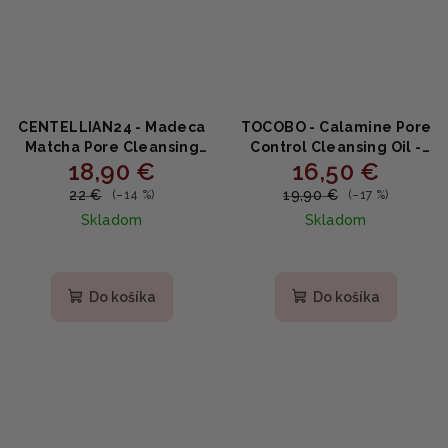
CENTELLIAN24 - Madeca
TOCOBO - Calamine Pore
Matcha Pore Cleansing
Control Cleansing Oil -
18,90 €
16,50 €
Oil - Čistiaci olej na póry
čistiaci olej s kalamínom
s matchou a centellou
a mliečnym olejom
22 €
19,90 €
(–14 %)
(–17 %)
200ml
200 ml
Skladom
Skladom
Do košíka
Do košíka