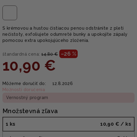
S krémovou a hustou čistiacou penou odstránite z pleti
nečistoty, exfoliujete odumreté bunky a upokojíte zápaly
pomocou extra upokojujúceho zloženia.
–26 %
štandardná cena:
14,80 €
10,90 €
Jednotková
Môžeme doručiť do:
12.8.2026
cena:
Možnosti doručenia
Vernostný program
Množstevná zľava
1 ks
10,90 €
/ ks