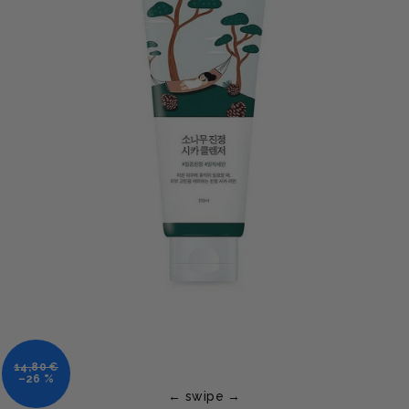
14,80 €
–26 %