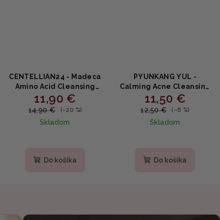
CENTELLIAN24 - Madeca
PYUNKANG YUL -
Amino Acid Cleansing
Calming Acne Cleansing
11,90 €
11,50 €
Foam - Jemná čistiaca
Foam - Upokojujúca
pena s aminokyselinami
čistiaca pena na aknóznu
14,90 €
12,50 €
(–20 %)
(–8 %)
a extraktom Centella
pleť s centellou 100ml
Skladom
Skladom
Asiatica 160g
Do košíka
Do košíka