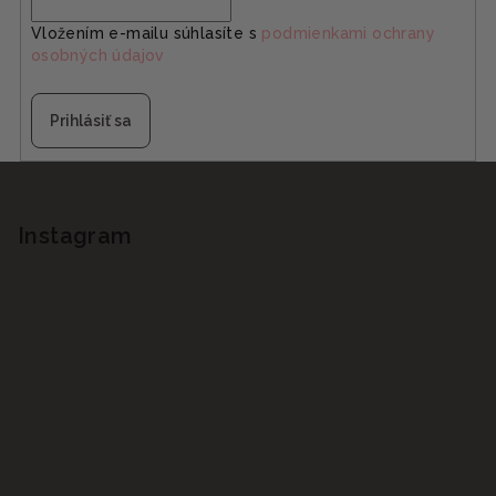
Vložením e-mailu súhlasíte s
podmienkami ochrany
osobných údajov
Prihlásiť sa
Z
á
p
Instagram
ä
t
i
e