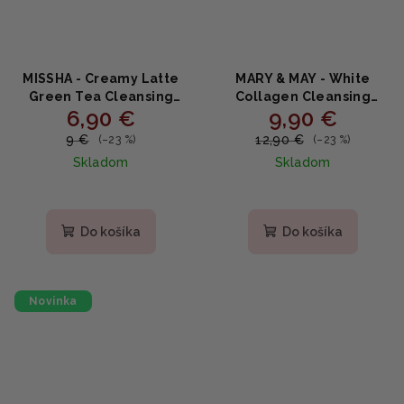
MISSHA - Creamy Latte
MARY & MAY - White
Green Tea Cleansing
Collagen Cleansing
6,90 €
9,90 €
Foam - Čistiaca pena so
Foam - Jemná
zeleným čajom a
kolagénová čistiaca
9 €
12,90 €
(–23 %)
(–23 %)
mliečnymi proteínmi
pena - 150ml
Skladom
Skladom
172ml
Priemerné
hodnotenie
produktu
Do košíka
Do košíka
je
5,0
z
5
Novinka
hviezdičiek.