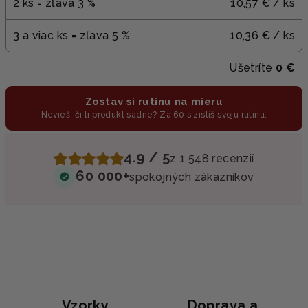
2 ks = zľava 3 %
10,57 €
/ ks
3 a viac ks = zľava 5 %
10,36 €
/ ks
Ušetríte
0 €
Zostav si rutinu na mieru
Nevieš, či ti produkt sadne? Za 60 s zistíš svoju rutinu.
4.9 / 5
z 1 548 recenzií
60 000+
spokojných zákazníkov
Vzorky
Doprava a