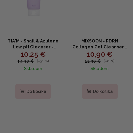
TIA'M - Snail & Azulene
MIXSOON - PDRN
Low pH Cleanser -
Collagen Gel Cleanser -
10,25 €
10,90 €
Čistiaci gél s nízkym PH
Hydratačný gélový čistič
200ml
s PDRN a kolagénom
14,90 €
11,90 €
(–31 %)
(–8 %)
100ml
Skladom
Skladom
Priemerné
Priemerné
hodnotenie
hodnotenie
produktu
produktu
Do košíka
Do košíka
je
je
5,0
5,0
z
z
5
5
hviezdičiek.
hviezdičiek.