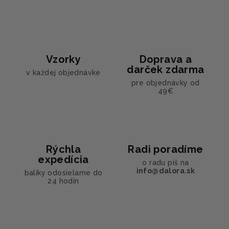
Vzorky
Doprava a
darček zdarma
v každej objednávke
pre objednávky od
49€
Rýchla
Radi poradíme
expedícia
o radu píš na
info@dalora.sk
balíky odosielame do
24 hodín