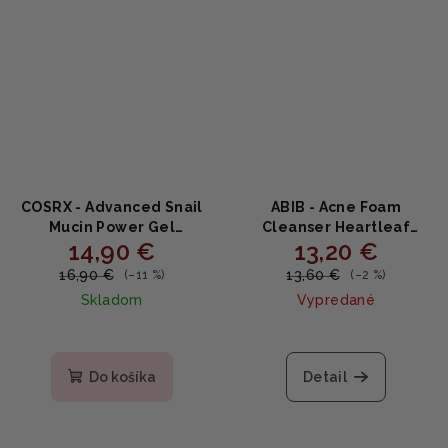
COSRX - Advanced Snail
ABIB - Acne Foam
Mucin Power Gel
Cleanser Heartleaf
14,90 €
13,20 €
Cleanser - jemný gélový
Foam - Upokojujúci
čistič so slimačím slizom
čistiaci gél 150ml
16,90 €
13,60 €
(–11 %)
(–2 %)
150ml
Skladom
Vypredané
Priemerné
hodnotenie
produktu
Do košíka
Detail
je
5,0
z