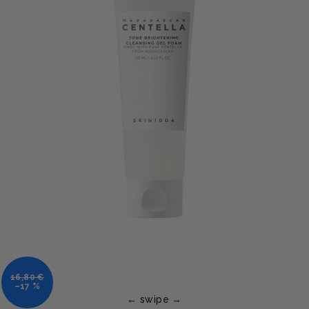
16,80 €
–17 %