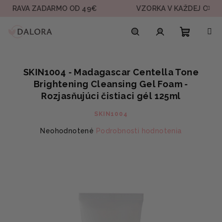
Prejsť
A ZADARMO OD 49€
VZORKA V KAŽDEJ OBJEDNÁVK
na
obsah
Nákupn
Hľadať
Prihlásenie
SKIN1004 - Madagascar Centella Tone
košík
Brightening Cleansing Gel Foam -
Rozjasňujúci čistiaci gél 125ml
SKIN1004
Priemerné
Neohodnotené
Podrobnosti hodnotenia
hodnotenie
produktu
je
0,0
z
5
hviezdičiek.