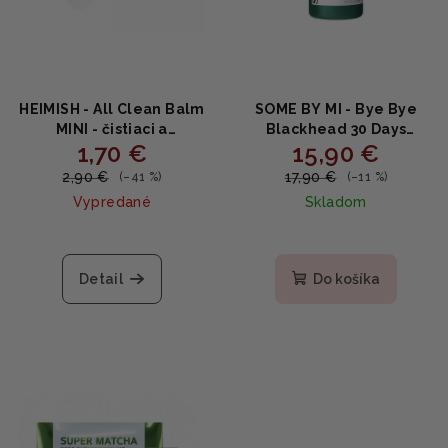
HEIMISH - All Clean Balm
SOME BY MI - Bye Bye
MINI - čistiaci a
Blackhead 30 Days
1,70 €
15,90 €
odličovací balzam 5ml
Miracle Green Tea Tox
Bubble Cleanser -
2,90 €
17,90 €
(–41 %)
(–11 %)
Čistienie pre
Vypredané
Skladom
problematickú pleť so
zeleným čajom 120g
Detail
Do košíka