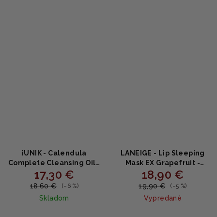
5,0
z
5
hviezdičiek.
iUNIK - Calendula
LANEIGE - Lip Sleeping
Complete Cleansing Oil -
Mask EX Grapefruit -
17,30 €
18,90 €
čistiaci olej s nechtíkom
Nočná maska na pery
200ml
20g
18,60 €
19,90 €
(–6 %)
(–5 %)
Skladom
Vypredané