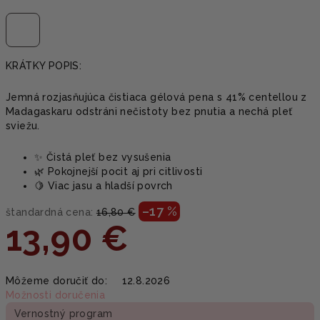
KRÁTKY POPIS:
Jemná rozjasňujúca čistiaca gélová pena s 41% centellou z
Madagaskaru odstráni nečistoty bez pnutia a nechá pleť
sviežu.
✨ Čistá pleť bez vysušenia
🌿 Pokojnejší pocit aj pri citlivosti
🍋 Viac jasu a hladší povrch
–17 %
štandardná cena:
16,80 €
13,90 €
Jednotková
Môžeme doručiť do:
12.8.2026
cena:
Možnosti doručenia
Vernostný program