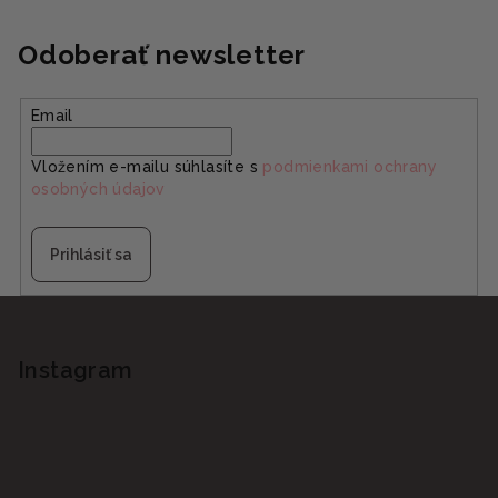
Odoberať newsletter
Email
Vložením e-mailu súhlasíte s
podmienkami ochrany
osobných údajov
Prihlásiť sa
Z
á
p
Instagram
ä
t
i
e