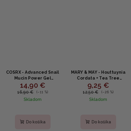
COSRX - Advanced Snail
MARY & MAY - Houttuynia
Mucin Power Gel
Cordata + Tea Tree
14,90 €
9,25 €
Cleanser - jemný gélový
Cleansing Foam -
čistič so slimačím slizom
Čistiaca pena s
16,90 €
12,50 €
(–11 %)
(–26 %)
150ml
Houttuynia Cordata a
Skladom
Skladom
čajovníkom 150ml
Priemerné
hodnotenie
produktu
Do košíka
Do košíka
je