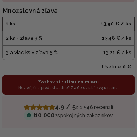
Množstevná zľava
1 ks
13,90 €
/ ks
2 ks = zľava 3 %
13,48 €
/ ks
3 a viac ks = zľava 5 %
13,21 €
/ ks
Ušetríte
0 €
Zostav si rutinu na mieru
Nevieš, či ti produkt sadne? Za 60 s zistíš svoju rutinu.
4.9 / 5
z 1 548 recenzií
60 000+
spokojných zákazníkov