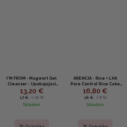
5
hviezdičiek.
I'M FROM - Mugwort Gel
ARENCIA - Rice + LHA
Cleanser - Upokojujúci
Pore Control Rice Cake
13,20 €
16,80 €
čistiaci gél s palinou
Cleanser - Ryžový čistiaci
150ml
cleanser na póry s LHA a
17 €
18 €
(–22 %)
(–6 %)
niacínamidom 150g
Skladom
Skladom
Do košíka
Do košíka