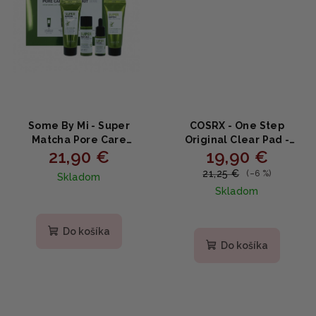
Some By Mi - Super
COSRX - One Step
Matcha Pore Care
Original Clear Pad -
21,90 €
19,90 €
Starter Kit - Super
čistiace tampóny na pleť
Matcha sada pre
70ks
21,25 €
(–6 %)
Skladom
starostlivosť o póry 4ks
Skladom
Do košíka
Do košíka