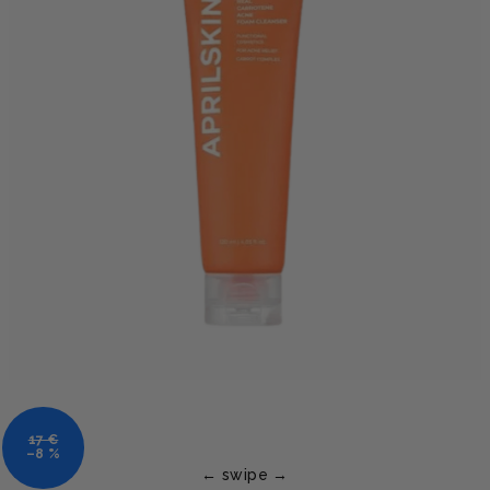
17 €
–8 %