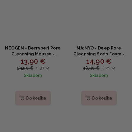
NEOGEN - Berryperi Pore
MA:NYO - Deep Pore
Cleansing Mousse -
Cleansing Soda Foam -
13,90 €
14,90 €
Čistiaca pena na póry s
Čistiaca sódová pena na
bobuľovými extraktmi
tvár 150ml
19,90 €
18,90 €
(–30 %)
(–21 %)
150ml
Skladom
Skladom
Do košíka
Do košíka