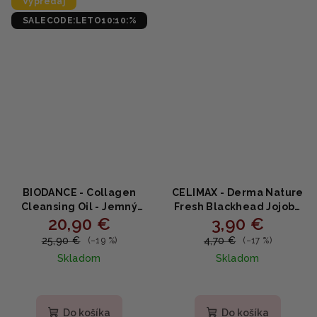
Výpredaj
SALECODE:LETO10:10:%
BIODANCE - Collagen
CELIMAX - Derma Nature
Cleansing Oil - Jemný
Fresh Blackhead Jojoba
20,90 €
3,90 €
odličovací olej s
Cleansing Oil MINI -
kolagénom a peptidmi
Čistiaci odličovací olej na
25,90 €
4,70 €
(–19 %)
(–17 %)
200ml
pleť 20ml
Skladom
Skladom
Priemerné
Priemerné
hodnotenie
hodnotenie
produktu
produktu
Do košíka
Do košíka