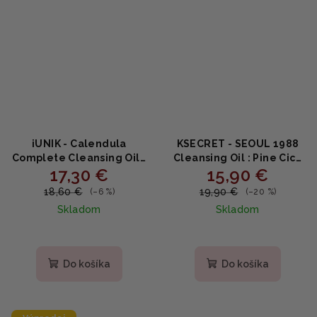
iUNIK - Calendula
KSECRET - SEOUL 1988
Complete Cleansing Oil -
Cleansing Oil : Pine Cica
17,30 €
15,90 €
čistiaci olej s nechtíkom
1% + Probiotics - Čistiaci
200ml
olej s extraktom borovice
18,60 €
19,90 €
(–6 %)
(–20 %)
200ml
Skladom
Skladom
Do košíka
Do košíka