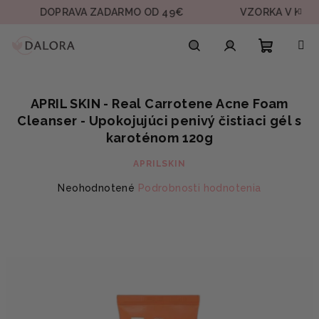
Prejsť
DOPRAVA ZADARMO OD 49€
VZORKA V KAŽDEJ OB
na
obsah
Nákupn
Hľadať
Prihlásenie
APRIL SKIN - Real Carrotene Acne Foam
košík
Cleanser - Upokojujúci penivý čistiaci gél s
karoténom 120g
APRILSKIN
Priemerné
Neohodnotené
Podrobnosti hodnotenia
hodnotenie
produktu
je
0,0
z
5
hviezdičiek.