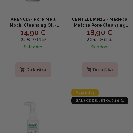
ARENCIA - Pore Melt
CENTELLIAN24 - Madeca
Mochi Cleansing Oil -
Matcha Pore Cleansing
14,90 €
18,90 €
Jemný odličovací olej s
Oil - Čistiaci olej na póry
ryžovým fermentom a
s matchou a centellou
21 €
22 €
(–29 %)
(–14 %)
ceramidom 200ml
200ml
Skladom
Skladom
Do košíka
Do košíka
Výpredaj
SALECODE:LETO10:10:%