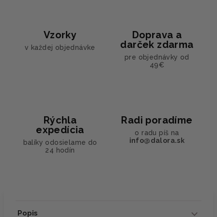
Vzorky
Doprava a
darček zdarma
v každej objednávke
pre objednávky od
49€
Rýchla
Radi poradíme
expedícia
o radu píš na
info@dalora.sk
balíky odosielame do
24 hodín
Popis