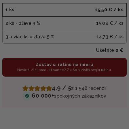
1 ks
15,50 €
/ ks
2 ks = zľava 3 %
15,04 €
/ ks
3 a viac ks = zľava 5 %
14,73 €
/ ks
Ušetríte
0 €
Zostav si rutinu na mieru
Nevieš, či ti produkt sadne? Za 60 s zistíš svoju rutinu.
4.9 / 5
z 1 548 recenzií
60 000+
spokojných zákazníkov