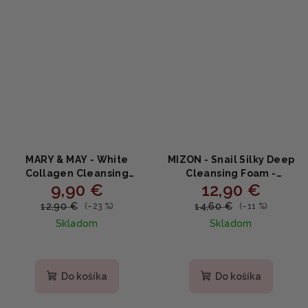
MARY & MAY - White
MIZON - Snail Silky Deep
Collagen Cleansing
Cleansing Foam -
9,90 €
12,90 €
Foam - Jemná
Hĺbkovo čistiaca pena so
kolagénová čistiaca
slimačím mucínom 150ml
12,90 €
14,60 €
(–23 %)
(–11 %)
pena - 150ml
Skladom
Skladom
Priemerné
hodnotenie
produktu
Do košíka
Do košíka
je
5,0