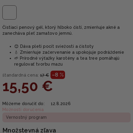
Čistiaci penový gél, ktorý hlboko čistí, zmierňuje akné a
zanecháva pleť zamatovo jemnú.
😊 Dáva pleti pocit sviežosti a čistoty
💧 Zmierňuje začervenanie a upokojuje podráždenie
🌱 Prírodné výťažky karotény a tea tree pomáhajú
regulovať tvorbu mazu
–8 %
štandardná cena:
17 €
15,50 €
Jednotková
Môžeme doručiť do:
12.8.2026
cena:
Možnosti doručenia
Vernostný program
Množstevná zľava