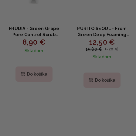
FRUDIA - Green Grape
PURITO SEOUL - From
Pore Control Scrub
Green Deep Foaming
8,90 €
12,50 €
Cleansing Foam - Póry
Cleanser - Čistiaca
sťahujúca peelingová
pleťová pena s
15,80 €
(–20 %)
Skladom
čistiaca pena so zeleným
pupočníkom 150ml
Skladom
hroznom 145ml
Do košíka
Do košíka