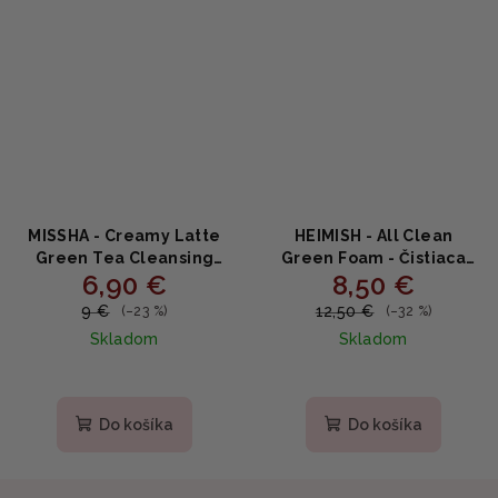
MISSHA - Creamy Latte
HEIMISH - All Clean
Green Tea Cleansing
Green Foam - Čistiaca
6,90 €
8,50 €
Foam - Čistiaca pena so
pena s pupočníkom
zeleným čajom a
ázijským 150g
9 €
12,50 €
(–23 %)
(–32 %)
mliečnymi proteínmi
Skladom
Skladom
172ml
Do košíka
Do košíka