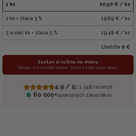
1 ks
20,50 €
/ ks
2 ks = zľava 3 %
19,89 €
/ ks
3 a viac ks = zľava 5 %
19,48 €
/ ks
Ušetríte
0 €
Zostav si rutinu na mieru
Nevieš, či ti produkt sadne? Za 60 s zistíš svoju rutinu.
4.9 / 5
z 1 548 recenzií
60 000+
spokojných zákazníkov