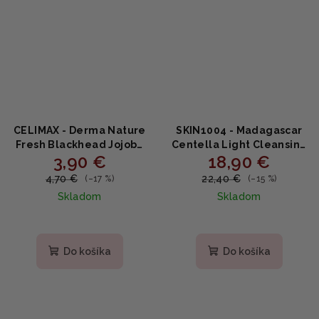
CELIMAX - Derma Nature
SKIN1004 - Madagascar
Fresh Blackhead Jojoba
Centella Light Cleansing
3,90 €
18,90 €
Cleansing Oil MINI -
Oil - Ľahký multifunkčný
Čistiaci odličovací olej na
čistiaci olej 200ml
4,70 €
22,40 €
(–17 %)
(–15 %)
pleť 20ml
Skladom
Skladom
Priemerné
Priemerné
hodnotenie
hodnotenie
produktu
produktu
Do košíka
Do košíka
je
je
3,0
4,4
z
z
5
5
hviezdičiek.
hviezdičiek.