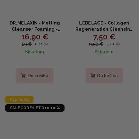
DR.MELAXIN - Melting
LEBELAGE - Collagen
Cleanser Foaming -
Regeneration Cleansing
16,90 €
7,50 €
Micelárna čistiaca pena s
Foam - Regeneračná
kalamínom a
čistiaca pena s
19 €
9,50 €
(–11 %)
(–21 %)
niacínamidom 150ml
kolagénom 180ml
Skladom
Skladom
Do košíka
Do košíka
Výpredaj
SALECODE:LETO10:10:%