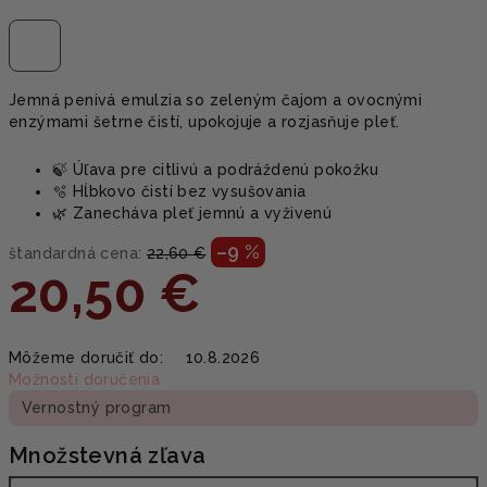
Jemná penivá emulzia so zeleným čajom a ovocnými
enzýmami šetrne čistí, upokojuje a rozjasňuje pleť.
🍃 Úľava pre citlivú a podráždenú pokožku
🫧 Hĺbkovo čistí bez vysušovania
🌿 Zanecháva pleť jemnú a vyživenú
–9 %
štandardná cena:
22,60 €
20,50 €
Jednotková
Môžeme doručiť do:
10.8.2026
cena:
Možnosti doručenia
Vernostný program
Množstevná zľava