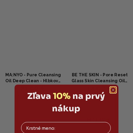
MA:NYO - Pure Cleansing
BE THE SKIN - Pore Reset
Oil Deep Clean - Hlbkovo
Glass Skin Cleansing Oil -
21,90 €
14,90 €
čistiaci odličovací olej s
Hydrofilný odličovací
hroznovým olejom 200ml
olej s kaméliovým
Zľava
10%
na prvý
25,50 €
(–14 %)
Skladom
olejom a vitamínom E
Skladom
150ml
nákup
Do košíka
Do košíka