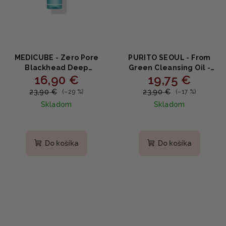
MEDICUBE - Zero Pore
PURITO SEOUL - From
Blackhead Deep
Green Cleansing Oil -
16,90 €
19,75 €
Cleansing Oil - Hĺbkovo
Čistiaci pleťový olej
čistiaci olej proti čiernym
200ml
23,90 €
23,90 €
(–29 %)
(–17 %)
bodkám s niacínamidom
Skladom
Skladom
205ml
Priemerné
hodnotenie
produktu
Do košíka
Do košíka
je
4,0
z
5
hviezdičiek.