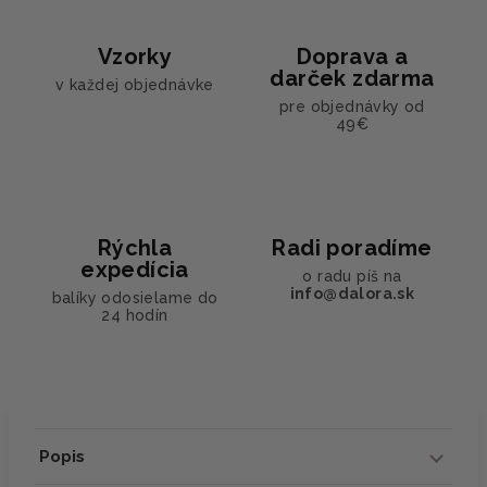
Vzorky
Doprava a
darček zdarma
v každej objednávke
pre objednávky od
49€
Rýchla
Radi poradíme
expedícia
o radu píš na
info@dalora.sk
balíky odosielame do
24 hodín
Popis