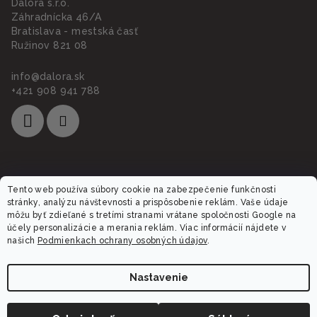
Dalora s.r.o.
Záhradnícka 46/A
Bratislava - mestská časť
Ružinov 821 08
info
@
dalora.sk
+421 908 941 788
Informácie pre vás
Tento web používa súbory cookie na zabezpečenie funkčnosti
stránky, analýzu návštevnosti a prispôsobenie reklám. Vaše údaje
môžu byť zdieľané s tretími stranami vrátane spoločnosti Google na
O nás
účely personalizácie a merania reklám. Viac informácií nájdete v
Obchodné podmienky
našich
Podmienkach ochrany osobných údajov
.
Ochrana osobných údajov
Reklamácia
Nastavenie
Doprava a platba
Obľúbené produkty