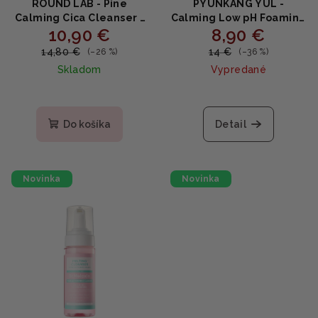
ROUND LAB - Pine
PYUNKANG YUL -
Calming Cica Cleanser -
Calming Low pH Foaming
10,90 €
8,90 €
Upokojujúca čistiaca
Cleanser - Upokojujúca
pena s extraktom
čistiaca pena s nízkym pH
14,80 €
14 €
(–26 %)
(–36 %)
borovice 150ml
a centellou 150ml
Skladom
Vypredané
Priemerné
Priemerné
hodnotenie
hodnotenie
produktu
produktu
Do košíka
Detail
je
je
5,0
5,0
z
z
5
5
Novinka
Novinka
hviezdičiek.
hviezdičiek.