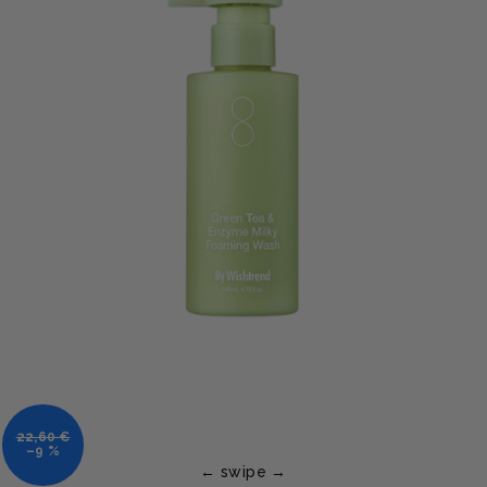
22,60 €
–9 %