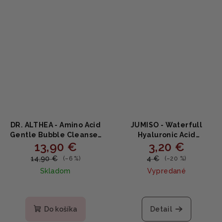
DR. ALTHEA - Amino Acid
JUMISO - Waterfull
Gentle Bubble Cleanser
Hyaluronic Acid
13,90 €
3,20 €
- Jemná čistiaca pena s
Cleansing Foam -
17 aminokyselinami,
Hydratačná čistiaca pena
14,90 €
4 €
(–6 %)
(–20 %)
ceramidom a
s kyselinou hyalurónovou
Skladom
Vypredané
hyaluronátom - 140ml
20ml
Priemerné
hodnotenie
produktu
Do košíka
Detail
je