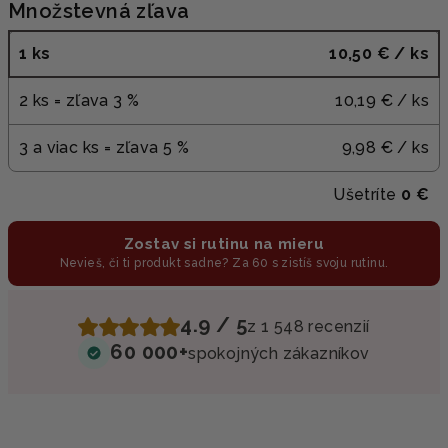
Množstevná zľava
1 ks
10,50 €
/ ks
2 ks = zľava 3 %
10,19 €
/ ks
3 a viac ks = zľava 5 %
9,98 €
/ ks
Ušetríte
0 €
Zostav si rutinu na mieru
Nevieš, či ti produkt sadne? Za 60 s zistíš svoju rutinu.
4.9 / 5
z 1 548 recenzií
60 000+
spokojných zákazníkov