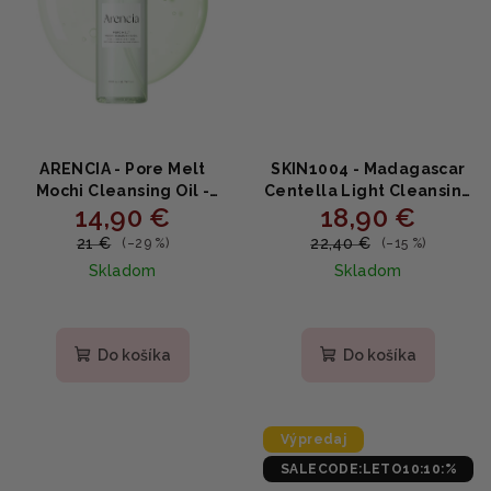
ARENCIA - Pore Melt
SKIN1004 - Madagascar
Mochi Cleansing Oil -
Centella Light Cleansing
14,90 €
18,90 €
Jemný odličovací olej s
Oil - Ľahký multifunkčný
ryžovým fermentom a
čistiaci olej 200ml
21 €
22,40 €
(–29 %)
(–15 %)
ceramidom 200ml
Skladom
Skladom
Priemerné
hodnotenie
produktu
Do košíka
Do košíka
je
4,4
z
5
Výpredaj
hviezdičiek.
SALECODE:LETO10:10:%