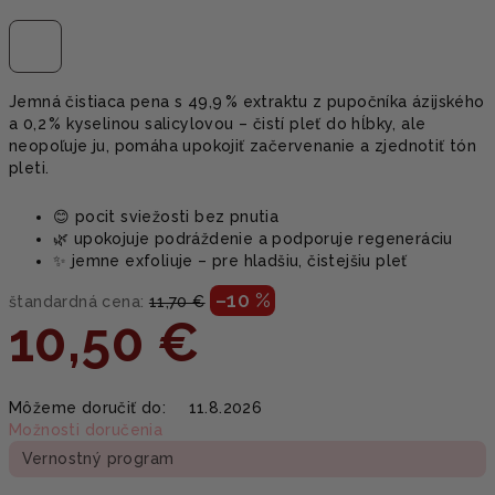
Jemná čistiaca pena s 49,9 % extraktu z pupočníka ázijského
a 0,2 % kyselinou salicylovou – čistí pleť do hĺbky, ale
neopoľuje ju, pomáha upokojiť začervenanie a zjednotiť tón
pleti.
😊 pocit sviežosti bez pnutia
🌿 upokojuje podráždenie a podporuje regeneráciu
✨ jemne exfoliuje – pre hladšiu, čistejšiu pleť
–10 %
štandardná cena:
11,70 €
10,50 €
Jednotková
Môžeme doručiť do:
11.8.2026
cena:
Možnosti doručenia
Vernostný program