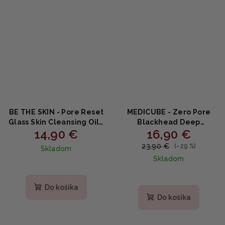
BE THE SKIN - Pore Reset
MEDICUBE - Zero Pore
Glass Skin Cleansing Oil -
Blackhead Deep
14,90 €
16,90 €
Hydrofilný odličovací
Cleansing Oil - Hĺbkovo
olej s kaméliovým
čistiaci olej proti čiernym
23,90 €
(–29 %)
Skladom
olejom a vitamínom E
bodkám s niacínamidom
Skladom
150ml
205ml
Priemerné
hodnotenie
Do košíka
produktu
Do košíka
je
4,0
z