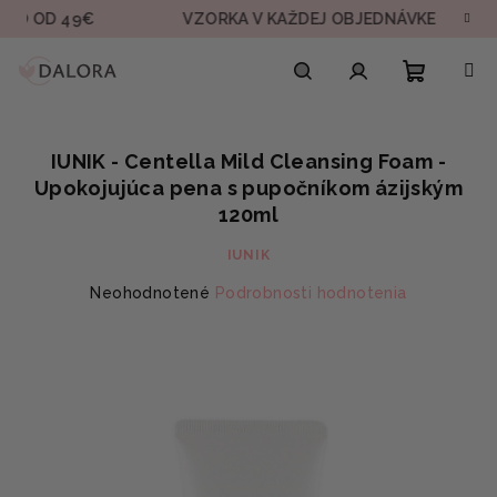
Prejsť
 49€
VZORKA V KAŽDEJ OBJEDNÁVKE
RÝC
na
obsah
Nákupn
Hľadať
Prihlásenie
IUNIK - Centella Mild Cleansing Foam -
košík
Upokojujúca pena s pupočníkom ázijským
120ml
IUNIK
Priemerné
Neohodnotené
Podrobnosti hodnotenia
hodnotenie
produktu
je
0,0
z
5
hviezdičiek.