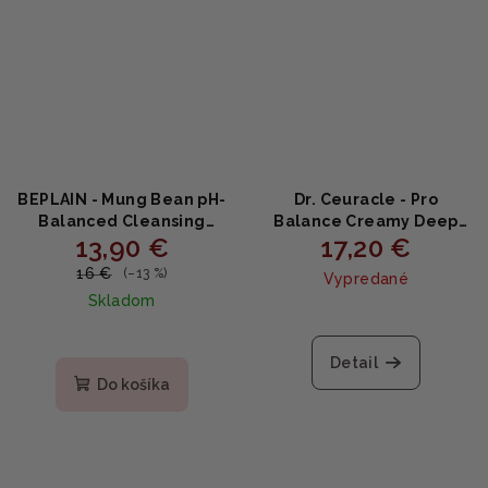
BEPLAIN - Mung Bean pH-
Dr. Ceuracle - Pro
Balanced Cleansing
Balance Creamy Deep
13,90 €
17,20 €
Foam - Jemná čistiaca
Cleansing Foam 150ml
pena s mungo fazuľou a
16 €
(–13 %)
Vypredané
ceramidmi 80ml
Skladom
Detail
Do košíka