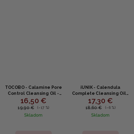
5
hviezdičiek.
TOCOBO - Calamine Pore
iUNIK - Calendula
Control Cleansing Oil -
Complete Cleansing Oil -
16,50 €
17,30 €
čistiaci olej s kalamínom
čistiaci olej s nechtíkom
a mliečnym olejom
200ml
19,90 €
18,60 €
(–17 %)
(–6 %)
200 ml
Skladom
Skladom