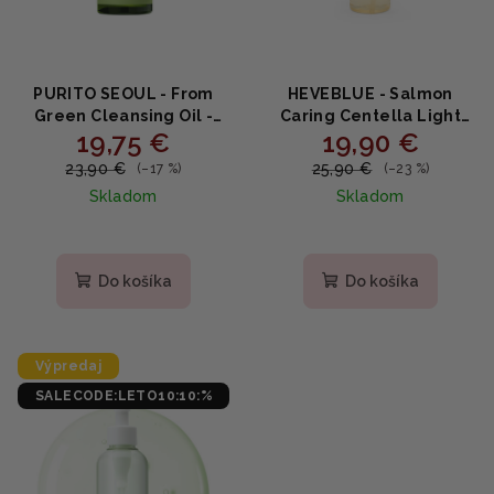
PURITO SEOUL - From
HEVEBLUE - Salmon
Green Cleansing Oil -
Caring Centella Light
19,75 €
19,90 €
Čistiaci pleťový olej
Cleansing Oil - Ľahký
200ml
odličovací olej s
23,90 €
25,90 €
(–17 %)
(–23 %)
centellou 240ml
Skladom
Skladom
Do košíka
Do košíka
Výpredaj
SALECODE:LETO10:10:%