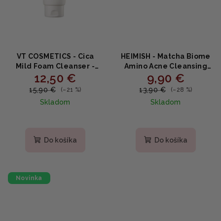
VT COSMETICS - Cica
HEIMISH - Matcha Biome
Mild Foam Cleanser -
Amino Acne Cleansing
12,50 €
9,90 €
Jemná čistiaca pena s
Foam - Jemná čistiaca
pupočníkom ázijským
pena s matcha
15,90 €
13,90 €
(–21 %)
(–28 %)
300ml
probiotikami 150g
Skladom
Skladom
Do košíka
Do košíka
Novinka