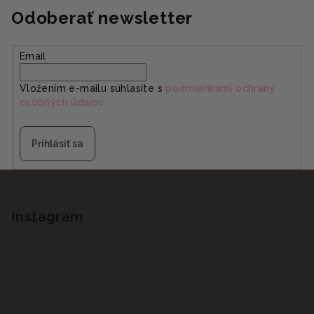
Odoberať newsletter
Email
Vložením e-mailu súhlasíte s
podmienkami ochrany
osobných údajov
Prihlásiť sa
Z
á
p
Instagram
ä
t
i
e