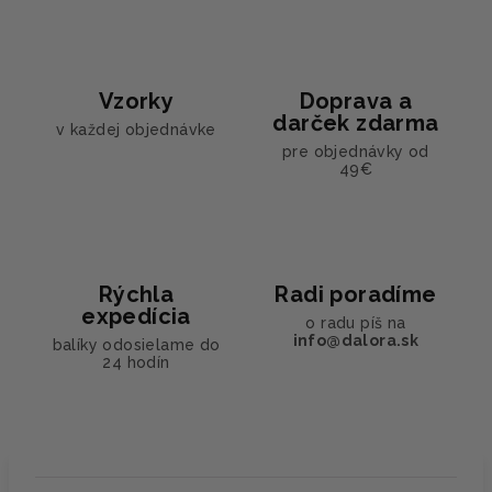
Vzorky
Doprava a
darček zdarma
v každej objednávke
pre objednávky od
49€
Rýchla
Radi poradíme
expedícia
o radu píš na
info@dalora.sk
balíky odosielame do
24 hodín