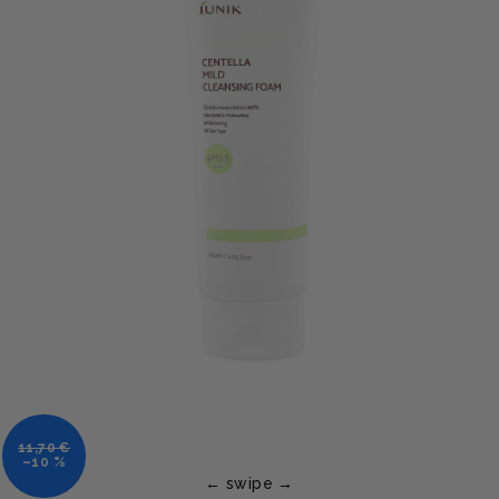
11,70 €
–10 %