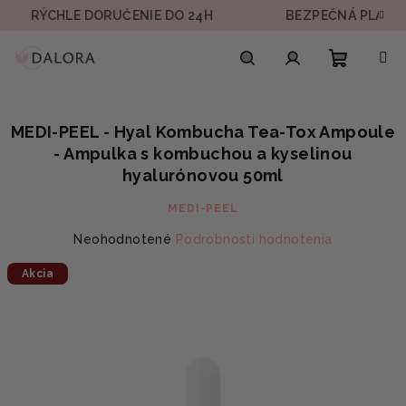
Prejsť
CHLE DORUČENIE DO 24H
BEZPEČNÁ PLATBA
na
obsah
Nákupn
Hľadať
Prihlásenie
MEDI-PEEL - Hyal Kombucha Tea-Tox Ampoule
košík
- Ampulka s kombuchou a kyselinou
hyalurónovou 50ml
MEDI-PEEL
Priemerné
Neohodnotené
Podrobnosti hodnotenia
hodnotenie
Akcia
produktu
je
0,0
z
5
hviezdičiek.