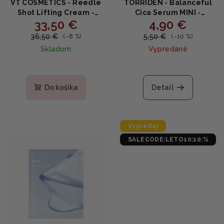
VT COSMETICS - Reedle
TORRIDEN - Balanceful
Shot Lifting Cream -
Cica Serum MINI -
33,50 €
4,90 €
Liftingový krém s
Upokojujúce sérum s
mikroihličkovou
Centella asiatica 10ml
36,50 €
5,50 €
(–8 %)
(–10 %)
technológiou 50ml
Skladom
Vypredané
Do košíka
Detail
Výpredaj
SALECODE:LETO10:10:%