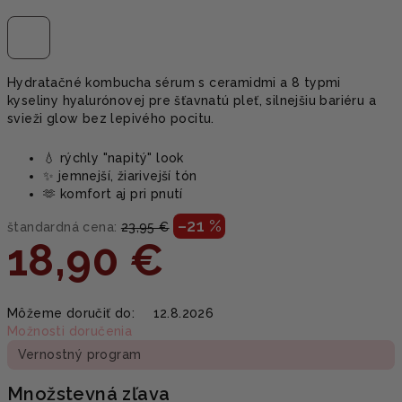
Hydratačné kombucha sérum s ceramidmi a 8 typmi
kyseliny hyalurónovej pre šťavnatú pleť, silnejšiu bariéru a
svieži glow bez lepivého pocitu.
💧 rýchly "napitý" look
✨ jemnejší, žiarivejší tón
🫶 komfort aj pri pnutí
–21 %
štandardná cena:
23,95 €
18,90 €
Jednotková
Môžeme doručiť do:
12.8.2026
cena:
Možnosti doručenia
Vernostný program
Množstevná zľava