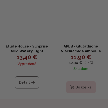
Etude House - Sunprise
APLB - Glutathione
Mild Watery Light
Niacinamide Ampoule
13,40 €
11,90 €
Sunscreen SPF50+ PA+++ -
Serum - Omladzujúce a
ľahký krém s SPF 50g
hydratačné sérum 40ml
12,90 €
(–7 %)
Vypredané
Skladom
Priemerné
hodnotenie
Detail
produktu
Do košíka
je
5,0
z
5