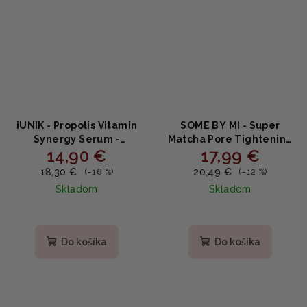
iUNIK - Propolis Vitamin
SOME BY MI - Super
Synergy Serum -
Matcha Pore Tightening
14,90 €
17,99 €
vitamínové sérum s
Serum - Sťahujúce sérum
propolisom 50ml
s Matcha pre zjemnenie
18,30 €
20,49 €
(–18 %)
(–12 %)
pórov 50ml
Skladom
Skladom
Priemerné
hodnotenie
produktu
Do košíka
Do košíka
je
5,0
z
5
hviezdičiek.