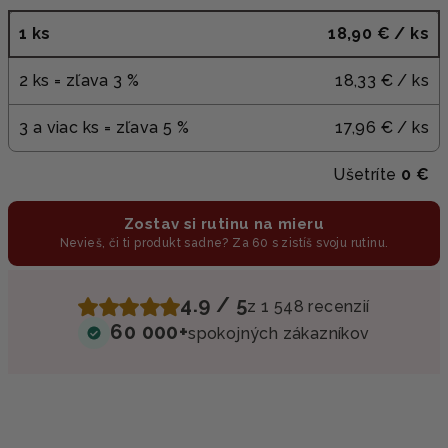
1 ks
18,90 €
/ ks
2 ks = zľava 3 %
18,33 €
/ ks
3 a viac ks = zľava 5 %
17,96 €
/ ks
Ušetríte
0 €
Zostav si rutinu na mieru
Nevieš, či ti produkt sadne? Za 60 s zistíš svoju rutinu.
4.9 / 5
z 1 548 recenzií
60 000+
spokojných zákazníkov