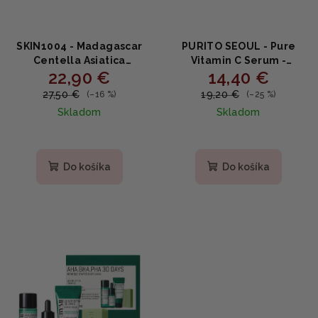
SKIN1004 - Madagascar
PURITO SEOUL - Pure
Centella Asiatica
Vitamin C Serum -
22,90 €
14,40 €
Ampoule - sérum pre
intenzívne protivráskové
zdravšiu pokožku 100ml
a hydratačné sérum s
27,50 €
19,20 €
(–16 %)
(–25 %)
vitamínom C 60ml
Skladom
Skladom
Priemerné
Priemerné
hodnotenie
hodnotenie
produktu
produktu
Do košíka
Do košíka
je
je
4,8
4,8
z
z
5
5
hviezdičiek.
hviezdičiek.