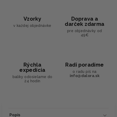
Vzorky
Doprava a
darček zdarma
v každej objednávke
pre objednávky od
49€
Rýchla
Radi poradíme
expedícia
o radu píš na
info@dalora.sk
balíky odosielame do
24 hodín
Popis