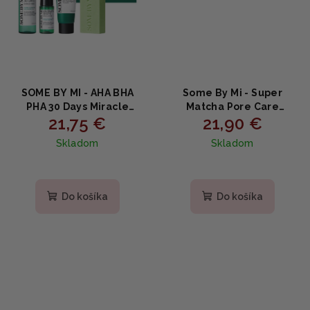
SOME BY MI - AHA BHA
Some By Mi - Super
PHA 30 Days Miracle
Matcha Pore Care
21,75 €
21,90 €
Starter Edition -
Starter Kit - Super
Zázračný štartovný set
Matcha sada pre
Skladom
Skladom
na pleť 4ks
starostlivosť o póry 4ks
Do košíka
Do košíka