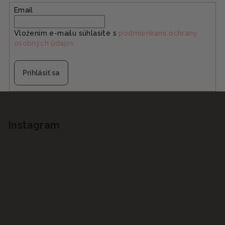
Email
Vložením e-mailu súhlasíte s
podmienkami ochrany
osobných údajov
Prihlásiť sa
Z
á
p
Instagram
ä
t
i
e