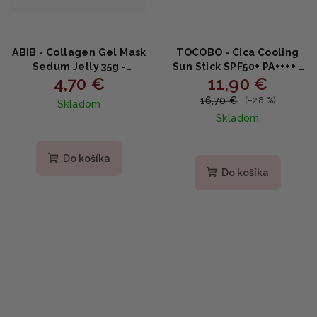
ABIB - Collagen Gel Mask
TOCOBO - Cica Cooling
Sedum Jelly 35g -
Sun Stick SPF50+ PA++++ -
4,70 €
11,90 €
Hydrogélová maska s
Chladivá tyčinka na
kolagénom a
opaľovanie s SPF 50+ 18g
16,70 €
(–28 %)
Skladom
rozchodníkom 1ks
Skladom
Priemerné
hodnotenie
produktu
Do košíka
je
Do košíka
5,0
z
5
hviezdičiek.