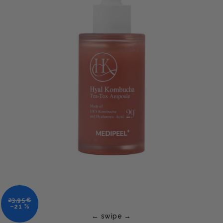
23,95 €
–21 %