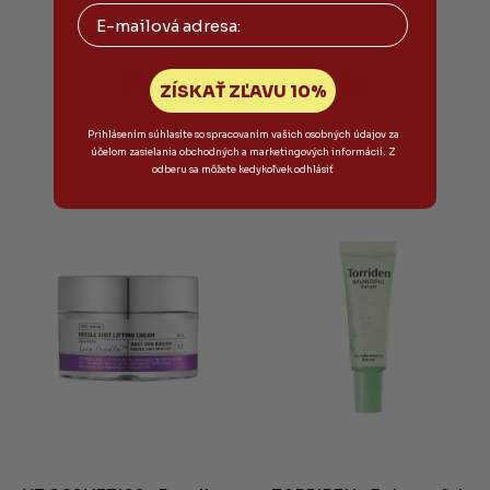
5,0
Email
z
5
hviezdičiek.
Podobné produkty
ZÍSKAŤ ZĽAVU 10%
Prihlásením súhlasíte so spracovaním vašich osobných údajov za
účelom zasielania obchodných a marketingových informácií. Z
odberu sa môžete kedykoľvek odhlásiť