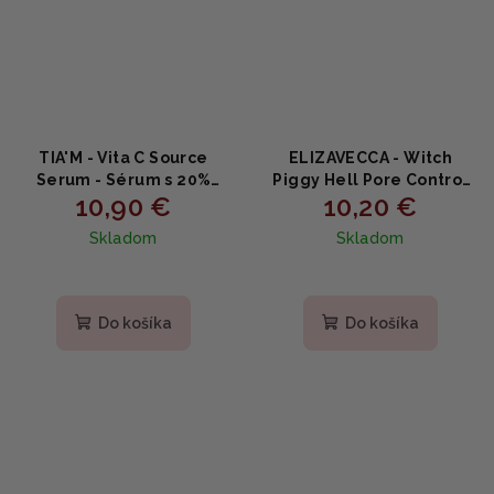
TIA'M - Vita C Source
ELIZAVECCA - Witch
Serum - Sérum s 20%
Piggy Hell Pore Control
10,90 €
10,20 €
vitamínom C 15ml
Hyaluronic Acid -
Hydratačné sérum s 97%
Skladom
Skladom
kyselinou hyalurónovou
50ml
Priemerné
hodnotenie
produktu
Do košíka
Do košíka
je
5,0
z
5
hviezdičiek.