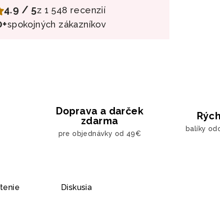
4.9 / 5
z 1 548 recenzií
0+
spokojných zákazníkov
Doprava a darček
Rých
zdarma
balíky od
pre objednávky od 49€
tenie
Diskusia