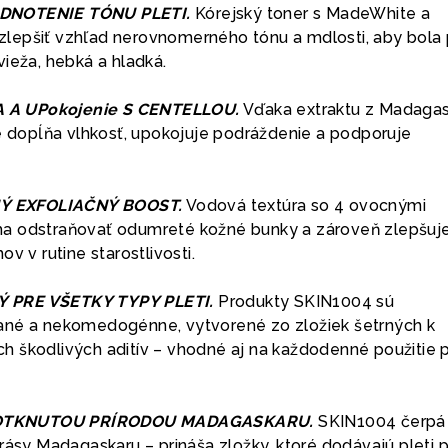
DNOTENIE TÓNU PLETI.
Kórejský toner s MadeWhite a
lepšiť vzhľad nerovnomerného tónu a mdlosti, aby bola 
ieža, hebká a hladká.
A UPokojenie S CENTELLOU.
Vďaka extraktu z Madaga
ne dopĺňa vlhkosť, upokojuje podráždenie a podporuje
 EXFOLIAČNÝ BOOST.
Vodová textúra so 4 ovocnými
a odstraňovať odumreté kožné bunky a zároveň zlepšuj
v v rutine starostlivosti.
 PRE VŠETKY TYPY PLETI.
Produkty SKIN1004 sú
ané a nekomedogénne, vytvorené zo zložiek šetrných k
 škodlivých aditív – vhodné aj na každodenné použitie p
OTKNUTOU PRÍRODOU MADAGASKARU.
SKIN1004 čerpá
rásy Madagaskaru – prináša zložky, ktoré dodávajú pleti p