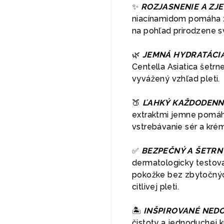
✨
ROZJASNENIE A ZJE
niacínamidom pomáha z
na pohľad prirodzene sv
🌿
JEMNÁ HYDRATÁCIA 
Centella Asiatica šetr
vyvážený vzhľad pleti.
🍑
ĽAHKÝ KAŽDODENNÝ
extraktmi jemne pomáh
vstrebávanie sér a krémo
✅
BEZPEČNÝ A ŠETRNÝ
dermatologicky testov
pokožke bez zbytočných
citlivej pleti.
🏝️
INŠPIROVANÉ NED
čistoty a jednoduchej k