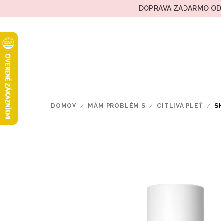
Prejsť
DOPRAVA ZADARMO OD 
na
obsah
DOMOV
/
MÁM PROBLÉM S
/
CITLIVÁ PLEŤ
/
S