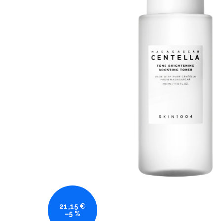
21,15 €
–5 %