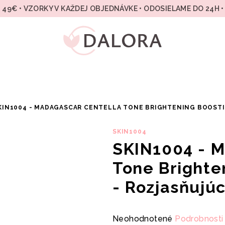
49€ • VZORKY V KAŽDEJ OBJEDNÁVKE • ODOSIELAME DO 24H 
KIN1004 - MADAGASCAR CENTELLA TONE BRIGHTENING BOOSTI
SKIN1004
SKIN1004 - M
Tone Brighte
- Rozjasňujúc
Priemerné
Neohodnotené
Podrobnosti