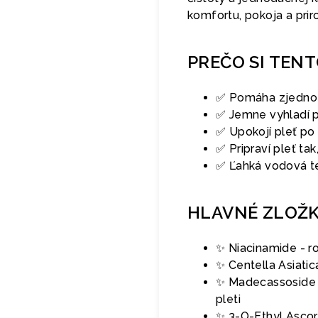
komfortu, pokoja a pri
PREČO SI TEN
✅ Pomáha zjednotiť
✅ Jemne vyhladí po
✅ Upokojí pleť po č
✅ Pripraví pleť ta
✅ Ľahká vodová te
HLAVNÉ ZLOŽ
✨ Niacinamide - r
✨ Centella Asiatic
✨ Madecassoside -
pleti
✨ 3-O-Ethyl Ascorbi