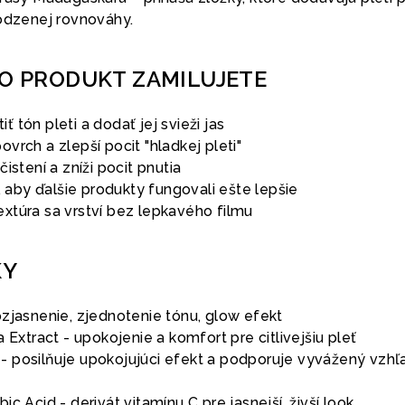
rodzenej rovnováhy.
TO PRODUKT ZAMILUJETE
 tón pleti a dodať jej svieži jas
vrch a zlepší pocit "hladkej pleti"
istení a zníži pocit pnutia
k, aby ďalšie produkty fungovali ešte lepšie
xtúra sa vrství bez lepkavého filmu
KY
ozjasnenie, zjednotenie tónu, glow efekt
a Extract - upokojenie a komfort pre citlivejšiu pleť
 posilňuje upokojujúci efekt a podporuje vyvážený vzhľ
c Acid - derivát vitamínu C pre jasnejší, živší look