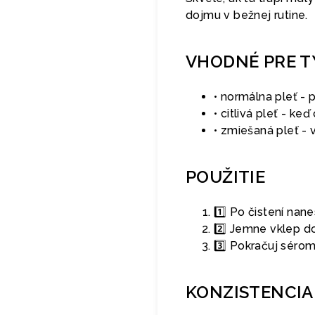
dojmu v bežnej rutine.
VHODNÉ PRE T
• normálna pleť - p
• citlivá pleť - k
• zmiešaná pleť -
POUŽITIE
1️⃣ Po čistení na
2️⃣ Jemne vklep do
3️⃣ Pokračuj séro
KONZISTENCIA