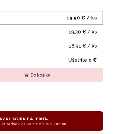
19,90 €
/ ks
19,30 €
/ ks
18,91 €
/ ks
Ušetríte
0 €
Do košíka
av si rutinu na mieru
ukt sadne? Za 60 s zistíš svoju rutinu.