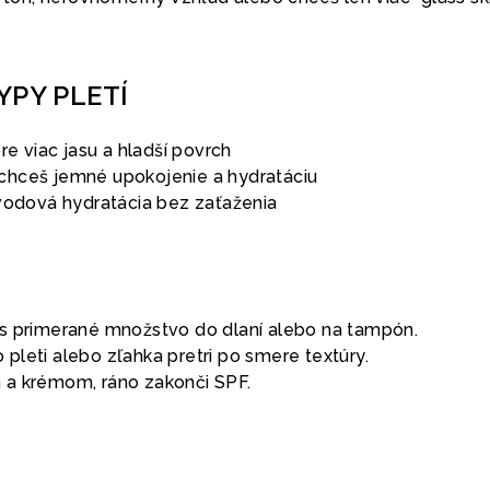
YPY PLETÍ
re viac jasu a hladší povrch
eď chceš jemné upokojenie a hydratáciu
 vodová hydratácia bez zaťaženia
nes primerané množstvo do dlaní alebo na tampón.
 pleti alebo zľahka pretri po smere textúry.
m a krémom, ráno zakonči SPF.