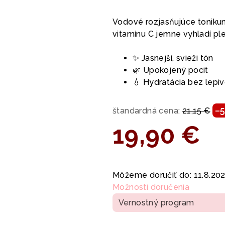
hodnotenie
produktu
Vodové rozjasňujúce toniku
je
vitamínu C jemne vyhladí pleť
0,0
z
✨ Jasnejší, svieži tón
5
🌿 Upokojený pocit
hviezdičiek.
💧 Hydratácia bez lepiv
–5
štandardná cena:
21,15 €
19,90 €
Jednotková
cena:
Môžeme doručiť do:
11.8.20
Možnosti doručenia
Vernostný program