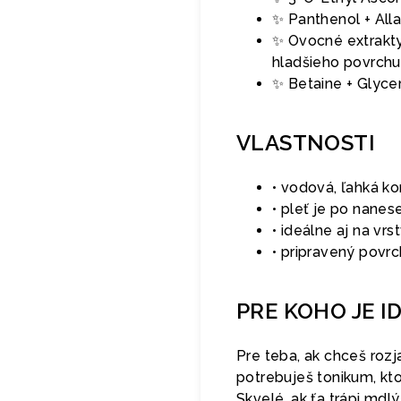
✨ Panthenol + Alla
✨ Ovocné extrakt
hladšieho povrchu 
✨ Betaine + Glycer
VLASTNOSTI
• vodová, ľahká kon
• pleť je po nanes
• ideálne aj na vrs
• pripravený povr
PRE KOHO JE I
Pre teba, ak chceš rozj
potrebuješ tonikum, ktor
Skvelé, ak ťa trápi mdl