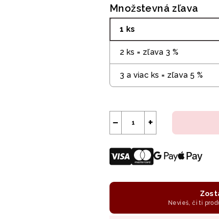
Množstevná zľava
1 ks
2 ks = zľava 3 %
3 a viac ks = zľava 5 %
−
+
Zost
Nevieš, či ti prod