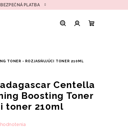
• BEZPEČNÁ PLATBA
Hľadať
Prihlásenie
Nákupný
košík
NG TONER - ROZJASŇUJÚCI TONER 210ML
adagascar Centella
ning Boosting Toner
i toner 210ml
 hodnotenia