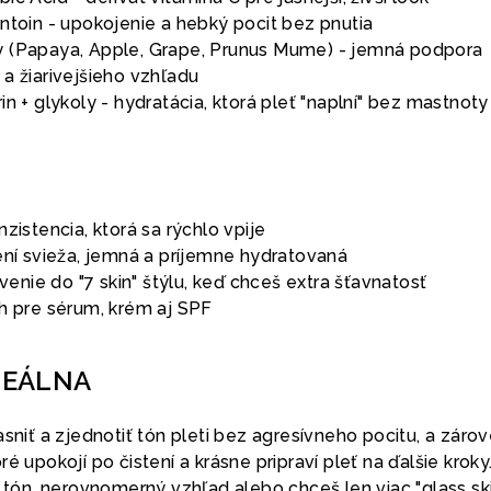
ntoin - upokojenie a hebký pocit bez pnutia
y (Papaya, Apple, Grape, Prunus Mume) - jemná podpora
a žiarivejšieho vzhľadu
in + glykoly - hydratácia, ktorá pleť "naplní" bez mastnoty
zistencia, ktorá sa rýchlo vpije
ení svieža, jemná a príjemne hydratovaná
tvenie do "7 skin" štýlu, keď chceš extra šťavnatosť
ch pre sérum, krém aj SPF
DEÁLNA
asniť a zjednotiť tón pleti bez agresívneho pocitu, a záro
é upokojí po čistení a krásne pripraví pleť na ďalšie kroky
ý tón, nerovnomerný vzhľad alebo chceš len viac "glass sk