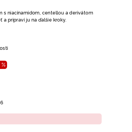
m s niacínamidom, centellou a derivátom
 a pripraví ju na ďalšie kroky.
osti
 %
26