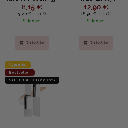
8,15 €
12,90 €
Rozjasňujúci BB krém s
VANILLA - Dlhotrvajúci
niacínamidom a
krycí cushion s SPF 40,
9,20 €
16,90 €
(–11 %)
(–23 %)
fermentmi 20ml
niacínamidom a
Skladom
Skladom
propolisom 4.5g
Do košíka
Do košíka
Výpredaj
Bestseller
SALECODE:LETO10:10:%