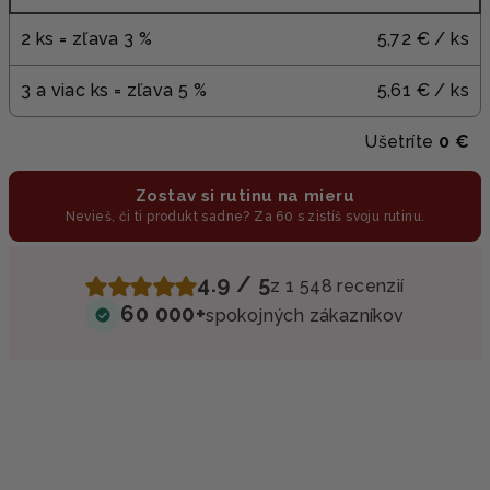
2 ks = zľava 3 %
5,72 €
/ ks
3 a viac ks = zľava 5 %
5,61 €
/ ks
Ušetríte
0 €
Zostav si rutinu na mieru
Nevieš, či ti produkt sadne? Za 60 s zistíš svoju rutinu.
4.9 / 5
z 1 548 recenzií
60 000+
spokojných zákazníkov