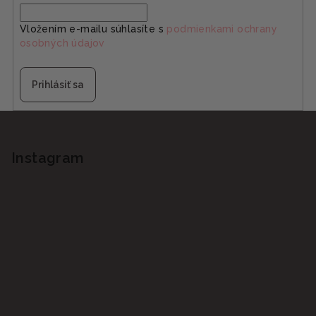
Vložením e-mailu súhlasíte s
podmienkami ochrany
osobných údajov
Prihlásiť sa
Z
á
p
Instagram
ä
t
i
e