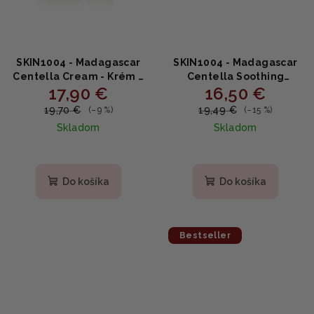
SKIN1004 - Madagascar
SKIN1004 - Madagascar
Centella Cream - Krém z
Centella Soothing
17,90 €
16,50 €
čistej centella asiatica
Cream - Upokojujúci
75ml
krém 75ml
19,70 €
19,49 €
(–9 %)
(–15 %)
Skladom
Skladom
Priemerné
Priemerné
hodnotenie
hodnotenie
produktu
produktu
Do košíka
Do košíka
je
je
5,0
5,0
z
z
5
5
Bestseller
hviezdičiek.
hviezdičiek.