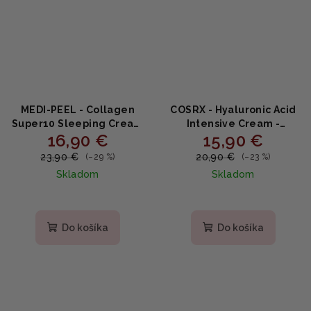
MEDI-PEEL - Collagen
COSRX - Hyaluronic Acid
Super10 Sleeping Cream
Intensive Cream -
16,90 €
15,90 €
- nočný krém proti
intenzívne hydratačný
vráskam 70ml
krém 100ml
23,90 €
20,90 €
(–29 %)
(–23 %)
Skladom
Skladom
Priemerné
Priemerné
hodnotenie
hodnotenie
produktu
produktu
Do košíka
Do košíka
je
je
4,8
4,8
z
z
5
5
hviezdičiek.
hviezdičiek.