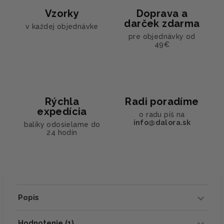
Vzorky
Doprava a
darček zdarma
v každej objednávke
pre objednávky od
49€
Rýchla
Radi poradíme
expedícia
o radu píš na
info@dalora.sk
balíky odosielame do
24 hodín
Popis
Hodnotenie (1)