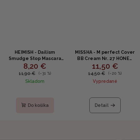
HEIMISH - Dailism
MISSHA - M perfect Cover
Smudge Stop Mascara
BB Cream Nr. 27 HONEY
8,20 €
11,50 €
CURLING BLACK -
BEIGE - Krycí hydratačný
Maskara na riasy bez
BB krém s SPF42 50ml
11,90 €
14,50 €
(–31 %)
(–20 %)
rozmazávania čierna 9g
Skladom
Vypredané
Priemerné
hodnotenie
produktu
Do košíka
Detail
je
5,0
z
5
hviezdičiek.