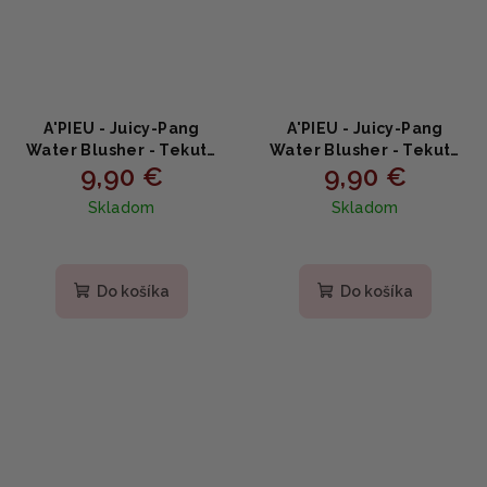
A'PIEU - Juicy-Pang
A'PIEU - Juicy-Pang
Water Blusher - Tekutá
Water Blusher - Tekutá
9,90 €
9,90 €
lícenka s ovocnými
lícenka s figovým
extraktmi pre šťavnatý
extraktom a ovocnými
Skladom
Skladom
vzhľad #CR02
olejmi BE01 Fig Water 9g
Persimmon 9g
Do košíka
Do košíka