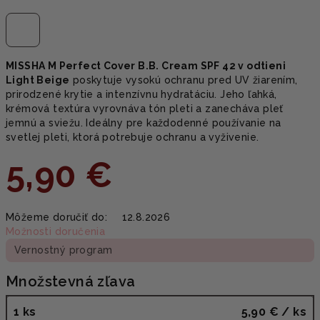
MISSHA M Perfect Cover B.B. Cream SPF 42 v odtieni
Light Beige
poskytuje vysokú ochranu pred UV žiarením,
prirodzené krytie a intenzívnu hydratáciu. Jeho ľahká,
krémová textúra vyrovnáva tón pleti a zanecháva pleť
jemnú a sviežu. Ideálny pre každodenné používanie na
svetlej pleti, ktorá potrebuje ochranu a vyživenie.
5,90 €
Jednotková
Môžeme doručiť do:
12.8.2026
cena:
Možnosti doručenia
Vernostný program
Množstevná zľava
1 ks
5,90 €
/ ks