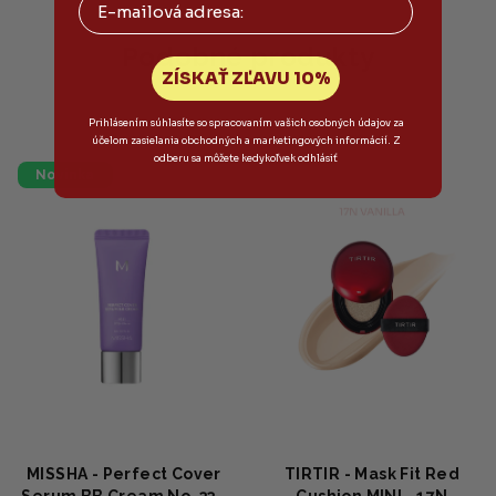
z
5
hviezdičiek.
Podobné produkty
ZÍSKAŤ ZĽAVU 10%
Prihlásením súhlasíte so spracovaním vašich osobných údajov za
účelom zasielania obchodných a marketingových informácií. Z
odberu sa môžete kedykoľvek odhlásiť
Novinka
MISSHA - Perfect Cover
TIRTIR - Mask Fit Red
Serum BB Cream No. 33 -
Cushion MINI - 17N