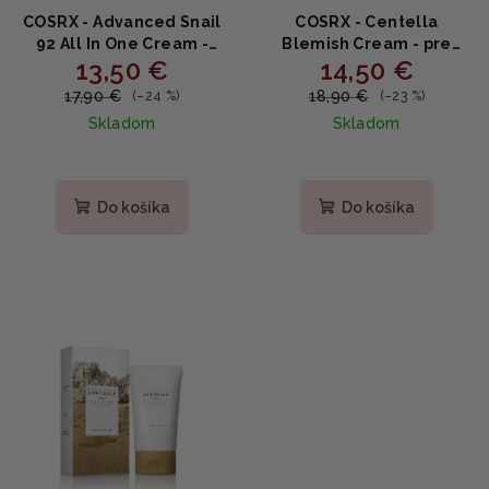
COSRX - Advanced Snail
COSRX - Centella
92 All In One Cream -
Blemish Cream - pre
13,50 €
14,50 €
Regeneračný krém s
podráždenú a aknóznu
92 % slimačieho mucínu
pokožku 30ml
17,90 €
18,90 €
(–24 %)
(–23 %)
100ml
Skladom
Skladom
Priemerné
Priemerné
hodnotenie
hodnotenie
produktu
produktu
Do košíka
Do košíka
je
je
5,0
5,0
z
z
5
5
hviezdičiek.
hviezdičiek.