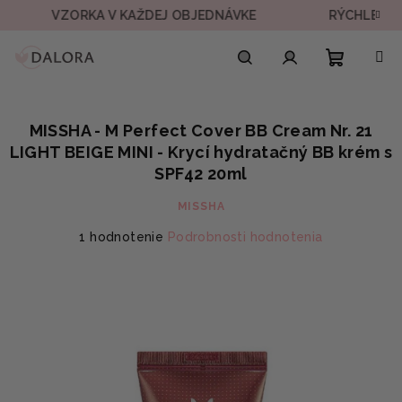
Prejsť
VZORKA V KAŽDEJ OBJEDNÁVKE
RÝCHLE DORUČENI
na
obsah
Nákupn
Hľadať
Prihlásenie
MISSHA - M Perfect Cover BB Cream Nr. 21
košík
LIGHT BEIGE MINI - Krycí hydratačný BB krém s
SPF42 20ml
MISSHA
Priemerné
1 hodnotenie
Podrobnosti hodnotenia
hodnotenie
produktu
je
5,0
z
5
hviezdičiek.