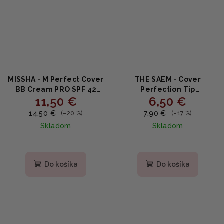
MISSHA - M Perfect Cover
THE SAEM - Cover
BB Cream PRO SPF 42
Perfection Tip
11,50 €
6,50 €
PA+++ #21 Light Beige -
Concealer 1.5 Natural
Krycí BB krém s ochranou
Beige - Krémový krycí
14,50 €
7,90 €
(–20 %)
(–17 %)
SPF42 50ml
korektor s SPF28/PA++
Skladom
Skladom
6,5ml
Do košíka
Do košíka