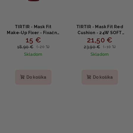
TIRTIR - Mask Fit
TIRTIR - Mask Fit Red
Make‑Up Fixer - Fixačný
Cushion - 24W SOFT
15 €
21,50 €
sprej s pupočníkom na
BEIGE- Dlhotrvajúci
dlhodobú fixáciu
make-up na tvár 18g
18,90 €
23,90 €
(–20 %)
(–10 %)
make‑upu 80ml
Skladom
Skladom
Do košíka
Do košíka