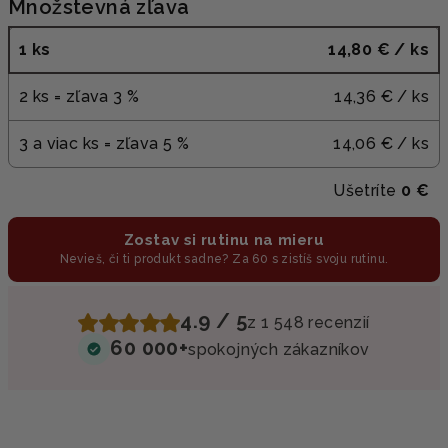
Množstevná zľava
1 ks
14,80 €
/ ks
2 ks = zľava 3 %
14,36 €
/ ks
3 a viac ks = zľava 5 %
14,06 €
/ ks
Ušetríte
0 €
Zostav si rutinu na mieru
Nevieš, či ti produkt sadne? Za 60 s zistíš svoju rutinu.
4.9 / 5
z 1 548 recenzií
60 000+
spokojných zákazníkov