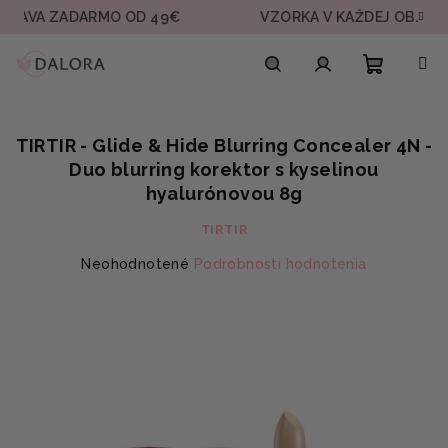
Prejsť
ZADARMO OD 49€
VZORKA V KAŽDEJ OBJEDNÁVKE
na
obsah
Nákupn
Hľadať
Prihlásenie
TIRTIR - Glide & Hide Blurring Concealer 4N -
košík
Duo blurring korektor s kyselinou
hyalurónovou 8g
TIRTIR
Priemerné
Neohodnotené
Podrobnosti hodnotenia
hodnotenie
produktu
je
0,0
z
5
hviezdičiek.