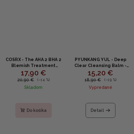
COSRX - The AHA 2 BHA 2
PYUNKANG YUL - Deep
Blemish Treatment
Clear Cleansing Balm -
17,90 €
15,20 €
Serum - Lokálne
Hĺbkovo čistiaci
kyselinové sérum vo
odličovací balzam s
20,90 €
18,90 €
(–14 %)
(–19 %)
vatových guličkách na
čajovníkom, centellou a
Skladom
Vypredané
nedokonalosti 50g
ceramidmi 100ml
Do košíka
Detail