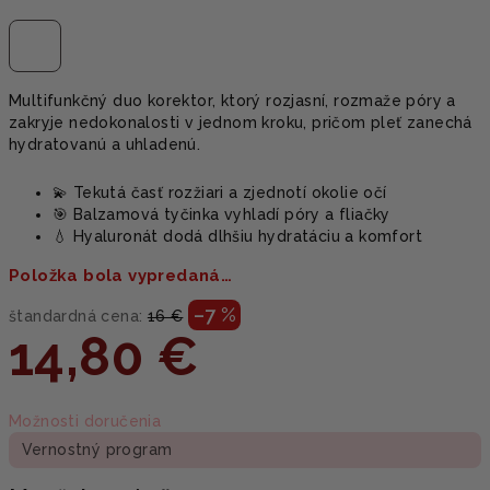
Multifunkčný duo korektor, ktorý rozjasní, rozmaže póry a
zakryje nedokonalosti v jednom kroku, pričom pleť zanechá
hydratovanú a uhladenú.
💫 Tekutá časť rozžiari a zjednotí okolie očí
🎯 Balzamová tyčinka vyhladí póry a fliačky
💧 Hyaluronát dodá dlhšiu hydratáciu a komfort
Položka bola vypredaná…
–7 %
štandardná cena:
16 €
14,80 €
Jednotková
Možnosti doručenia
cena:
Vernostný program