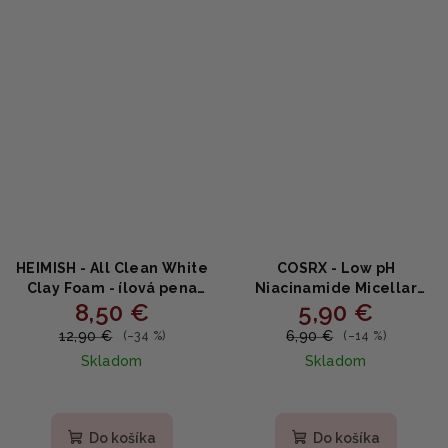
HEIMISH - All Clean White
COSRX - Low pH
Clay Foam - ílová pena
Niacinamide Micellar
8,50 €
5,90 €
150g
Cleansing Water -
Micelárna voda s nízkym
12,90 €
6,90 €
(–34 %)
(–14 %)
PH 100ml
Skladom
Skladom
Do košíka
Do košíka