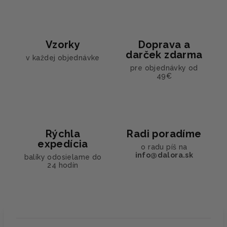
Vzorky
Doprava a
darček zdarma
v každej objednávke
pre objednávky od
49€
Rýchla
Radi poradíme
expedícia
o radu píš na
info@dalora.sk
balíky odosielame do
24 hodín