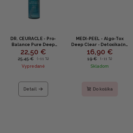
DR. CEURACLE - Pro-
MEDI-PEEL - Algo-Tox
Balance Pure Deep
Deep Clear - Detoxikačný
22,50 €
16,90 €
Cleansing Oil - Hĺbkový
čistiaci gél na tvár 150 ml
čistiaci olej 155ml
25,45 €
19 €
(–11 %)
(–11 %)
Vypredané
Skladom
Priemerné
hodnotenie
produktu
Detail
Do košíka
je
5,0
z
5
hviezdičiek.