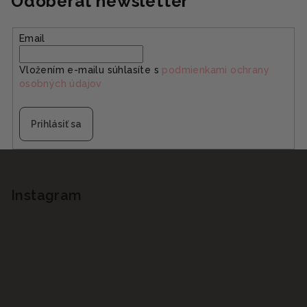
Odoberať newsletter
Email
Vložením e-mailu súhlasíte s
podmienkami ochrany
osobných údajov
Prihlásiť sa
Z
á
p
Instagram
ä
t
i
e