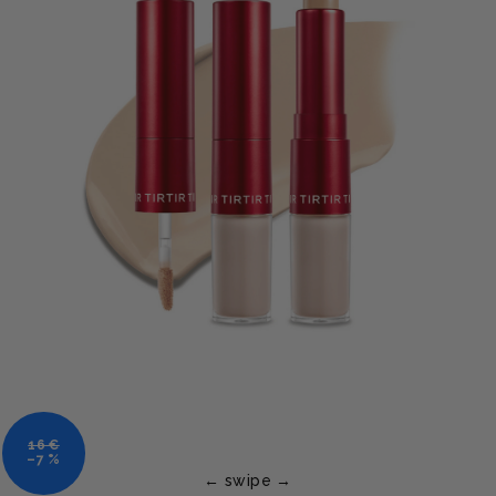
16 €
–7 %