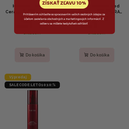
ZÍSKAŤ ZĽAVU 10%
HEIMISH - Moringa
TIRTIR - Mask Fit Red
Ceramide BB Cream SPF
Cushion - 21W NATURAL
Prihlásením súhlasíte so spracovaním vašich osobných údajov za
13,50 €
21,50 €
30 PA++ 28 Tan - Tónovací
IVORY - Dlhotrvajúci
účelom zasielania obchodných a marketingových informácií. Z
BB krém s moringou,
make-up na tvár 18g
odberu sa môžete kedykoľvek odhlásiť
16,50 €
23,90 €
(–18 %)
(–10 %)
ceramidmi a SPF 30 30g
Skladom
Skladom
Do košíka
Do košíka
Výpredaj
SALECODE:LETO10:10:%