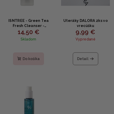
ISNTREE - Green Tea
Uteráky DALORA 2ks vo
Fresh Cleanser -
vrecúšku
14,50 €
9,99 €
Osviežujúca čistiaca
pena so zeleným čajom
Skladom
Vypredané
120ml
Do košíka
Detail