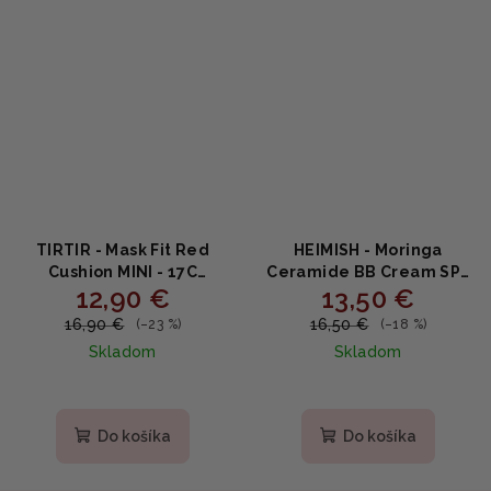
TIRTIR - Mask Fit Red
HEIMISH - Moringa
Cushion MINI - 17C
Ceramide BB Cream SPF
12,90 €
13,50 €
PORCELAIN - cushion s
30++ 23 Light Medium -
niacínamidom,
Vyživujúci BB krém 30ml
16,90 €
16,50 €
(–23 %)
(–18 %)
propolisom a
Skladom
Skladom
polomatným efektom
4.5g
Priemerné
hodnotenie
produktu
Do košíka
Do košíka
je
5,0